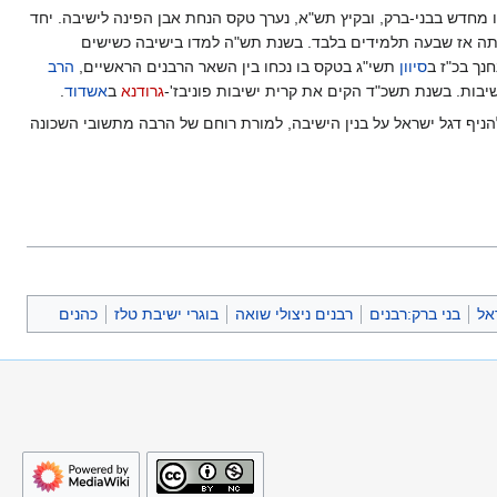
ו מחדש בבני-ברק, ובקיץ תש"א, נערך טקס הנחת אבן הפינה לישיבה. יחד
ה אז שבעה תלמידים בלבד. בשנת תש"ה למדו בישיבה כשישים
נך בכ"ז ב
סיוון
תשי"ג בטקס בו נכחו בין השאר הרבנים הראשיים,
הרב
שיבות. בשנת תשכ"ד הקים את קרית ישיבות פוניבז'-
גרודנא
ב
אשדוד
.
הניף דגל ישראל על בנין הישיבה, למורת רוחם של הרבה מתשובי השכונה
אל
בני ברק:רבנים
רבנים ניצולי שואה
בוגרי ישיבת טלז
כהנים