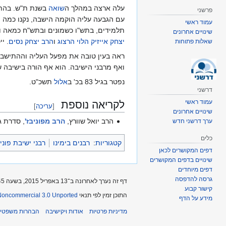
עלה ארצה במהלך ה
שואה
בשנת ת"ש. בהת
פרשני
עם הגבעה עליה הוקמה הישבה, נקנו כמה 
עמוד ראשי
תלמידים, בתש"ו כשמונים ובתש"ח כמאה וא
שינויים אחרונים
יצחק אייזיק הלוי הרצוג
ו
הרב יצחק נסים
. י
שאלות פתוחות
ראה בעין טובה את מפעל העליה וההתישבו
ואף מרבני הישיבה. הוא אף הורה בישיבה 
נפטר בגיל 83 בכ' ב
אלול
תשכ"ט.
דרשני
עמוד ראשי
לקריאה נוספת
[
עריכה
]
שינויים אחרונים
הרב יואל שוורץ,
הרב מפוניבז'
, סדרת ג
ערך דרשני חדש
כלים
קטגוריות
:
רבנים בימינו
רבני ישיבת פוניב
דפים המקושרים לכאן
שינויים בדפים המקושרים
דפים מיוחדים
גרסה להדפסה
דף זה נערך לאחרונה ב־13 באפריל 2015, בשעה 08:45.
קישור קבוע
התוכן זמין לפי תנאי
-Noncommercial 3.0 Unported
מידע על הדף
מדיניות פרטיות
אודות ויקישיבה
הבהרות משפטיו