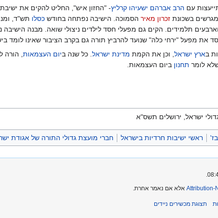
ייעצות עם
הרב אברהם ישעיהו קרליץ
- "החזון איש", החליט להקים את ישיבת
מגרשים בשכונת
זכרון מאיר
הסמוכה. הישיבה נפתחה בחודש
כסלו
תש"ד, ומנת
רבעים תלמידים. הקים גם מפעלי חסד לילדים ניצולי שואה. מבנה הישיבה נח
יסד את מפעל "ירחי כלה" שנועד להרביץ תורה גם בקרב הציבור שאינו לומד בי
ת ב
ארץ ישראל
, וכן את הקמת
מדינת ישראל
. כל שנה ב
יום העצמאות
, הורה ל
שלא לומר
תחנון
ביום העצמאות.
דולי ישראל, ירושלים תשס"א
ז'
ראשי ישיבות חרדיות בישראל
חברי מועצת גדולי התורה של אגודת ישר
Attribution
אלא אם נאמר אחרת.
ת
תצוגת מכשירים ניידים