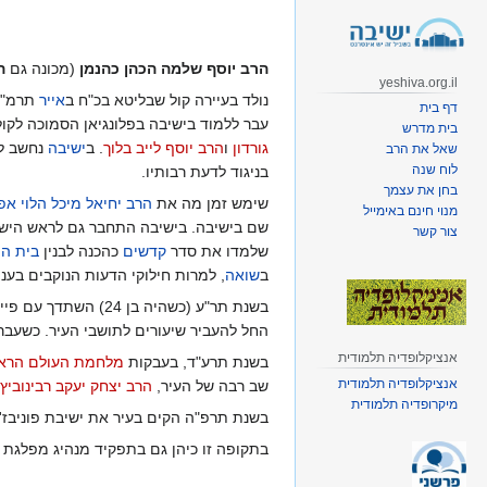
קפיצה
קפיצה
לניווט
לחיפוש
הרב יוסף שלמה הכהן כהנמן
(מכונה גם
ה
yeshiva.org.il
נולד בעיירה קול שבליטא בכ"ח ב
אייר
תרמ"ו 
דף בית
עבר ללמוד בישיבה בפלונגיאן הסמוכה לקול
בית מדרש
גורדון
ו
הרב יוסף לייב בלוך
. ב
ישיבה
נחשב לע
שאל את הרב
לוח שנה
בניגוד לדעת רבותיו.
בחן את עצמך
שימש זמן מה את
הרב יחיאל מיכל הלוי אפ
מנוי חינם באימייל
שם בישיבה. בישיבה התחבר גם לראש היש
צור קשר
שלמדו את סדר
קדשים
כהכנה לבנין
בית ה
ב
שואה
, למרות חילוקי הדעות הנוקבים בענ
בשנת תר"ע (כשהיה בן 24) השתדך עם פייגע רובין, בתו של הרב אריה לייב רובין, רבה של וידז, והתחתן עמה בתרע"א. כשעבר לגור אצל חותנו בוידז, החל ללמוד הוראת
החל להעביר שיעורים לתושבי העיר. כשעבר ח
אנציקלופדיה תלמודית
בשנת תרע"ד, בעבקות
מלחמת העולם הרא
אנציקלופדיה תלמודית
שב רבה של העיר,
הרב יצחק יעקב רבינוביץ'
מיקרופדיה תלמודית
בשנת תרפ"ה הקים בעיר את ישיבת פוניבז'
בתקופה זו כיהן גם בתפקיד מנהיג מפלגת 