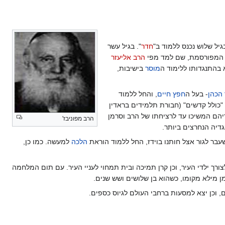
גיל שלוש נכנס ללמוד ב"
חדר
". בגיל עשר
מפורסמת, שם למד מפי
הרב אליעזר
 בהתנגדותו ללימוד ה
מוסר
בישיבות,
הכהן
- בעל ה
חפץ חיים
, והחל ללמוד
כולל קדשים" (חבורת תלמידים בראדין
יהם המשיכו עד לרציחתו של הרב וסרמן
הרב מפוניבז'
גדיה הנחרצים ביותר.
הלכה
למעשה. כמו כן,
ורך ילדי העיר, וכן קרן תמיכה ובית תמחוי לעניי העיר. עם תום המלחמה
מן מילא מקומו, כשהוא בן שלושים ושש שנים.
 וכן יצא למסעות ברחבי העולם לגיוס כספים.