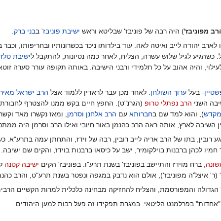
רב מפוניבז'
) היה רבה של פוניבז' שבליטא וראש
ישיבת פוניבז'
ב
בני ברק
.
לארב יהודה לייב ואיטה לאה. עוד בילדותו ניכר בכשרונותיו ובחריפותו, וכבר ב
. כשהגיע לגיל שלוש עשרה, הצליח, לאחר כמה נסיונות, להתקבל ל
ישיבת טלז
ה
ילוי, והיה אהוב על כל תלמידי ורבני הישיבה. באותה תקופה עורר סערה זוטא
שטיין
- בעל
ערוך השולחן
. לאחר מכן עבר לראדין ללמוד אצל
הרב ישראל מאיר 
יבה השני
הרב נפתלי טרופ
(הגרנ"ט). החפץ חיים בקש ממנו להצטרף לחבורת "
מקדש
), והוא למד שם ב
חברותא
עם
הרב אלחנן וסרמן
, ומאז נקשרו מאד וקשר
ין השיבה לארץ, אותה ראה הרב כהנמן באור חיובי ואילו הרב וסרמן היה ממתנ
מיו לכהן ברבנות בוילקומיר, ישב על כיסאו ברבנות בוידז, והקים שם ישיבה.
שונה
, ברח מוידז והתיישב בפוניבז' בשנת תרע"ו. בפוניבז' הקים
ישיבה קטנה
לצ
(ר' איצל'ה מפוניבז'), אולם הוא נדבק במגפה ונפטר בשנת תרע"ט, והרב כהנ
 הגדולה והמפורסמת, והצליח להחזיקה מבחינה כלכלית למרות הקשיים הרבים,
"אחדות" בפרלמנט הליטאי. במגרת תפקידו זה פעל רבות למען היהודים.