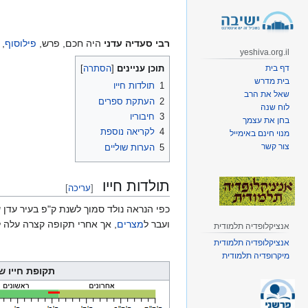
קפיצה
קפיצה
לניווט
לחיפוש
רבי סעדיה עדני
היה חכם, פרש,
פילוסוף
, 
yeshiva.org.il
דף בית
תוכן עניינים
בית מדרש
1
תולדות חייו
שאל את הרב
2
העתקת ספרים
לוח שנה
3
חיבוריו
בחן את עצמך
4
לקריאה נוספת
מנוי חינם באימייל
צור קשר
5
הערות שוליים
תולדות חייו
[
עריכה
]
כפי הנראה נולד סמוך לשנת ק"פ בעיר עדן ש
ועבר ל
מצרים
, אך אחרי תקופה קצרה עלה ל
אנציקלופדיה תלמודית
אנציקלופדיה תלמודית
מיקרופדיה תלמודית
תקופת חייו ש