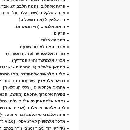
פרגה אלקלוב
(
נחמת הלבבות
). אבד.
פרחה אלקלוב
(
ששון הלבבות
). אבד.
נור עלאקול
(
אור השכלים
).
חיאת אלנפוס
(
חיי הנפשות
).
פרקים
.
ספר השאלות
.
עיבור סאיר
(
עיבור שוטף
).
גוהרת אלאסראר
(
פנינת הסודות
).
אלזיג אלמרשד
(
הזיג המדריך
).
בסתאן אלעלום
(
גן החכמות
)- שני כר
אלזיג אלכאפי אלמפתכר
(
הזיג המספ
כתאב אלתאריך שעי
(
ספר ההיסטורי
אחכאם אלתקאוים [=כללי הטבלאות].
צפירה אלמלוך אחכאם
(
מפשטי הכוכ
גאמע אלמחאסן פי אלטב עלם ועמל
לקט אלזהור פי אלטב
(
אריית הפרחים
צחה אלבדני פי אלטב
(
בריאות הגוף
)
מדכל אלתשווק לאלג'אפלין (
מבוא לת
גידולין
- לוח עיבור זמנים. נותר בכתב יד