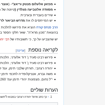
מכזאן אלעלום מנטק וריאצ'י
- (
אוצר ה
מסוודה אלטביעה מגלדין (
טיוטה של 
שירים בעברית ובערבית.
יש המייחסים לו את
מדרש הביאור לר'
הרב פנחס קורח
הוציא את פירושו להלכות ת
בהוצאת "מכון מרא"ה". שאר חלקי הספר בע
יש שהצביעו על כך, כי תשובותיו של
רבי יהו
לקריאה נוספת
[
עריכה
]
פירוש רבינו סעיד ן' דוד אלעדני, הלכ
פירוש רבינו סעיד ן' דוד אלעדני, הלכו
יהודה רצהבי, תורתן שלבני תימן, עמ' ל
משה גברא, אנציקלופדיה לחכמי תימן עמ' -428
י"ל נחום, מצפונות יהודי תימן עמ' 254-260.
הערות שוליים
↑
כך כתב פרופ' יהודה רצהבי במבוא ל"תשובות