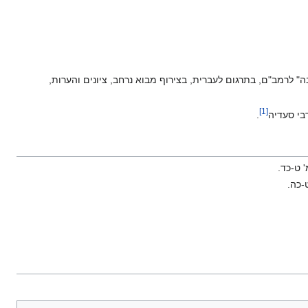
 לרמב"ם, בתרגום לעברית, בצירוף מבוא נרחב, ציונים והערות,
]
1
[
בי סעדיה‏
.
 ט-כד.
-כה.