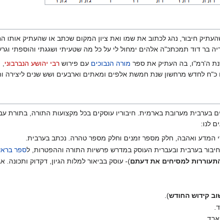
העתיק חיבור, נהג לכתוב את שמו ואת ציון המקום שכתב או שהעתיק אותו ה
יה בר דוד תמכתכ"ה אלהים ימחול לי על כל מה שטעיתי ושגגתי והוספתי וגרעתי
ת ה'רמ"ו, בה העתיק את ספר
מורה הנבוכים
עם פירוש
רבי יהושע הנברבוני
, 
 כ"ח לחדש מרחשון שנת חמשת אלפים ומאתים וארבעים ושש שנים ליצירה וה
ם בערבית מערובת בארמית. חיבוריו עוסקים בכל מקצועות התורה, בתורת עבור
ם לנו:
י המדע ואהבה, חלק מספר זמנים וחלק מספר טהרה. נכתב בערבית.
חיבור בערבית ובעברית העוסק במדרש פרשיות התורה וההפטרות, ל
ספר ברא
תעוררות למסיחים את דעתם
)- עוסק בביאור למלות הגיון, דקדוק ותכונה. א
ב קידוש החודש
).
ד.
אבד.