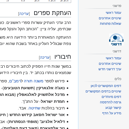
פרשני
העתקת ספרים
עמוד ראשי
[
עריכה
]
שינויים אחרונים
הרב עדני העתיק עשרות ספרי ראשונים. כש
שאלות פתוחות
שבתימן, עליה ציין: "הכותב הקל והנקל סעד
ההעתקה המאוחרת ביותר הידועה היא משנ
צפת שבגליל העליון באחד בשבת שהוא יום
דרשני
חיבוריו
[
עריכה
]
עמוד ראשי
שינויים אחרונים
במשך שנות חייו הספיק לכתוב חיבורים רבי
ערך דרשני חדש
שנמצאים נותרו בכתב יד. בין חיבוריו הידועי
כלים
פירוש לספר
משנה תורה
ל
רמב"ם
, ספר
דפים המקושרים לכאן
נאג'ה אלגארקין
(
תשועת הטובעים
)- 
שינויים בדפים המקושרים
מדכל אלתשויק לאלגאפלין
(
מבוא הה
דפים מיוחדים
חמדת ישראל
- על התנ"ך.
גרסה להדפסה
קישור קבוע
חיבור בהלכות
שחיטה
. אבד.
מידע על הדף
אור ישראל חסאב קידוש החדש
(
חישו
דלאיל אלגיוב'
(
מופתי הנסתרות
)- אב
נור אלמעארף
(
מאור דעת האלהות
)- 