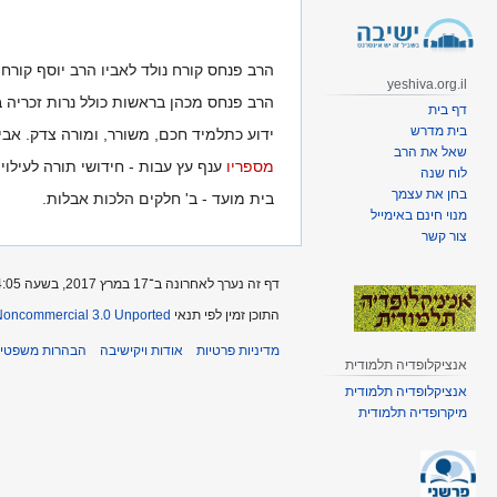
קפיצה
קפיצה
לניווט
לחיפוש
הרב פנחס קורח נולד לאביו הרב יוסף קורח 
yeshiva.org.il
הרב פנחס מכהן בראשות כולל נרות זכריה ב
דף בית
בית מדרש
ידוע כתלמיד חכם, משורר, ומורה צדק. אב
שאל את הרב
מספריו
ענף עץ עבות - חידושי תורה לעילוי
לוח שנה
בחן את עצמך
בית מועד - ב' חלקים הלכות אבלות.
מנוי חינם באימייל
צור קשר
דף זה נערך לאחרונה ב־17 במרץ 2017, בשעה 14:05.
התוכן זמין לפי תנאי
-Noncommercial 3.0 Unported
מדיניות פרטיות
אודות ויקישיבה
הבהרות משפטיו
אנציקלופדיה תלמודית
אנציקלופדיה תלמודית
מיקרופדיה תלמודית