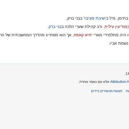
בתימן. גדל ב
ישיבת פוניבז'
בבני ברק,
מודיעין עילית
, ורב קהילת שערי הלכה ב
בני ברק
.
יו היה מתלמידי מארי
יחיא קאפח
, אך הוא מסתייג מהדרך המחשבתית של הרב
 נשמת אביו.
Attribution
אלא אם נאמר אחרת.
ת
תצוגת מכשירים ניידים