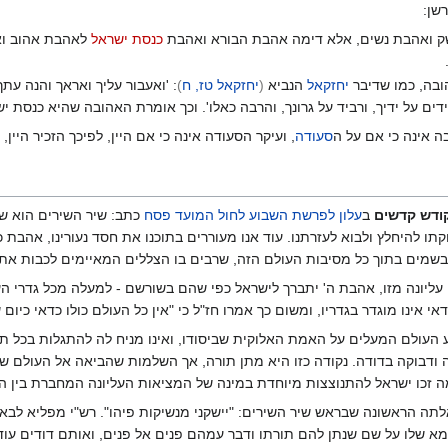
שן:
שק ואהבת נשים, אלא דימה אהבת הבורא ואהבת
כנסת ישראל
לאהבת אהוב ואה
ובה, כמו שדיבר
יחזקאל
הנביא
(
יחזקאל טז, ח
)
: 'ואעבור עליך ואראך והנה עתך
דים על ידיך, ורביד על גרונך, והרבה כאלו'. וכך אומרת האהובה שהיא כנסת יש
 אינה כי אם על ה
סעודה
, ועיקר הסעודה אינה כי אם היין, לפיכך הזכיר היין
קודש קדשים
ב
עלון לפרשת השבוע לחול המועד פסח
כתב: שיר השירים הוא שי
קתו להיחלץ ולבוא לעזרתנו. עוד אנו מעוררים בתוכנו את חסד נעורינו, אהבת 
שמים בתוך כל מסיבות העולם הזה, שרבים בו הצללים המאיימים לכבות את 
עליונה מזו, אהבת ה' יתברך לישראל כפי שהם בשורשם - למעלה מכל גדרי ה
י אינו מוגדר בגדריו, ומשום כך אמרו חז"ל כי "אין כל העולם כולו כדאי כיום 
 העולם המעלים על האמת האלוקית שביסודו, ואינו מניח לה להתגלות בכל תוק
ודבוקה בדודה. נקודה כזו היא מתן תורה, אך השלמות שהביאה אל העולם ש
מה זכו ישראל להתנוצצות מיוחדת במינה של המציאות העליונה המחברת בין 
ה הראשונה שבראש שיר השירים: "יישקני מנשיקות פיהו". רש"י מפליא לבאר:
גמא שלו על שם שנתן להם תורתו ודבר עמהם פנים אל פנים, ואותם דודים עו