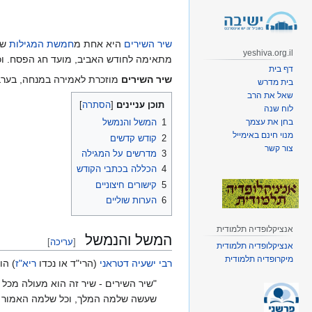
קפיצה
קפיצה
לניווט
לחיפוש
שיר השירים
היא אחת מ
חמשת המגילות
שב
yeshiva.org.il
מתאימה לחודש האביב, מועד חג הפסח. וכך מובא במגילה: "כִ
דף בית
שיר השירים
מוזכרת לאמירה במנחה, בער
בית מדרש
שאל את הרב
תוכן עניינים
לוח שנה
בחן את עצמך
1
המשל והנמשל
מנוי חינם באימייל
2
קודש קדשים
צור קשר
3
מדרשים על המגילה
4
הכללה בכתבי הקודש
5
קישורים חיצוניים
6
הערות שוליים
אנציקלופדיה תלמודית
המשל והנמשל
[
עריכה
]
אנציקלופדיה תלמודית
מיקרופדיה תלמודית
רבי ישעיה דטראני
(הרי"ד או נכדו
ריא"ז
) הו
"שיר השירים - שיר זה הוא מעולה מכל
שעשה שלמה המלך, וכל שלמה האמור ב