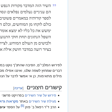
השיר הזה המדבר מקורות הנפש הא
הם עניניים נעלמים נפלאים ונסת
לספר קורותיה במאמרים פשוטים, 
כולם לוקחו מן המוחשים, וכלם הו
ימשש את כל כליו לא ימצא אומר 
השפל הנתונים תחת חוקי התנועה 
ולבושים מן העולם המוחש, לציי
בציור רועה במדבר חושק אילת א
לפירוש המלבי"ם, הסיבה שהתנ"ך נוקט במשל
דברים שמחוץ לשפה שלנו, ואיננו אפילו מסו
מילים מתאימות, כן אי אפשר לדבר על הנו
קישורים חיצוניים
[
עריכה
]
פירוש על שיר השירים
בפרויקט פרשני
מגילת שיר השירים
באתר
מקראות גדול
]
5
[
הרב ד"ר רפאל ב' פוזן
על הספר
עיונ