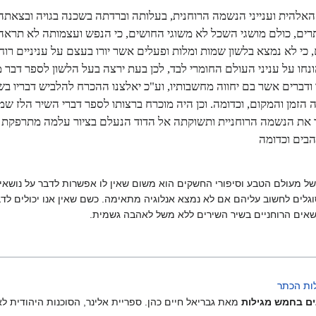
להית וענייני הנשמה הרוחנית, בעלותה וברדתה בשכנה בגויה ובצאתה, 
רים, כולם מושגי השכל לא משוגי החושים, כי הנפש ועצמותה לא תראה ב
כי לא נמצא בלשון שמות ומלות ופעלים אשר יורו בעצם על עניניים רו
נחו על עניני העולם החומרי לבד, לכן בעת ירצה בעל הלשון לספר דבר מ
ודברים אשר בם יחווה מחשבותיו, וע"כ יאלצנו ההכרח להלביש דבריו ב
הזמן והמקום, וכדומה. וכן היה מוכרח ברצותו לספר דברי השיר הלז שמ
ר את הנשמה הרוחניית ותשוקתה אל הדוד הנעלם בציור עלמה מתרפקת ע
הבים וכדומה
 מעולם הטבע וסיפורי החשקים הוא משום שאין לו אפשרות לדבר על נושאים ר
גלים לחשוב עליהם אם לא נמצא אנלוגיה מתאימה. כשם שאין אנו יכולים לדבר 
שאים הרוחניים בשיר השירים ללא משל לאהבה גשמית.
ות הכתר
ים בחמש מגילות
מאת גבריאל חיים כהן. ספריית אלינר, הסוכנות היהודית לא