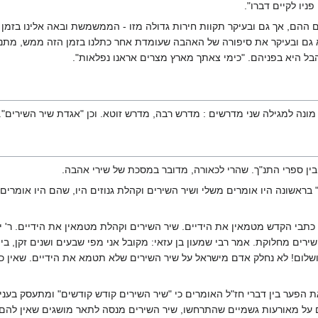
ניו לקיים דברו".
ים ההם, אך גם ובעיקר תקוות חירות גדולה מזו - הממשמשת ובאה אלינו בזמן ה
 גם ובעיקר את סיפורה של האהבה שעומדת אחר כתלנו בזמן הזה ממש, מתנו
הבל היא בפניהם. "כימי צאתך מארץ מצרים אראנו נפלאות".
ונה למגילה שני מדרשים : מדרש רבה, מדרש זוטא. וכן "אגדת שיר השירים".
ן ספרי התנ"ך. שהרי לכאורה, מדובר במסכת של שירי אהבה.
 בראשונה היו אומרים משלי ושיר השירים וקהלת גנוזים היו, שהם היו אומרים 
ל כתבי הקדש מטמאין את הידיים. שיר השירים וקהלת מטמאין את הידיים. ר' 
ירים מחלוקת. אמר רבי שמעון בן עזאי: מקובל אני מפי שבעים ושנים זקן, בי
שלום! לא נחלק אדם מישראל על שיר השירים שלא תטמא את הידיים. שאין כל ה
פער בין דברי חז"ל האומרים כי "שיר השירים קודש קודשים" ומתעסק בעניינים
 על מאורעות גשמיים שהתרחשו, שיר השירים מנסה לתאר מושגים שאין להם אח