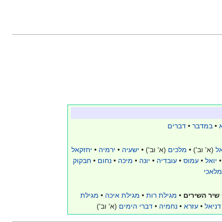
•
במדבר
•
דברים
ל
(א' וב') •
מלכים
(א' וב') •
ישעיה
•
ירמיה
•
יחזקאל
יואל
•
עמוס
•
עובדיה
•
יונה
•
מיכה
•
נחום
•
חבקוק
מלאכי
שיר השירים
•
מגילת רות
•
מגילת איכה
•
מגילת
דניאל
•
עזרא
•
נחמיה
•
דברי הימים
(א' וב')