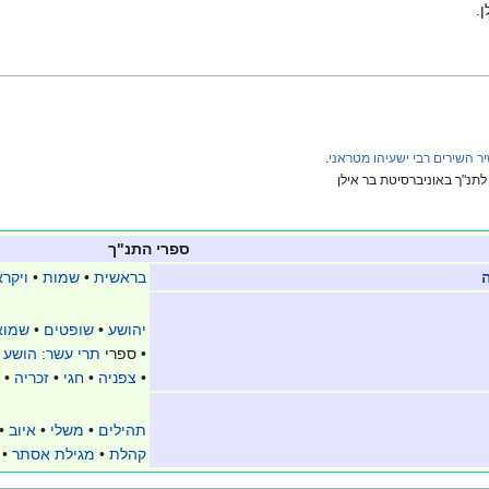
.
יר השירים רבי ישעיהו מטראני
.
נ"ך באוניברסיטת בר אילן
ספרי התנ"ך
בראשית
•
שמות
•
ויקרא
יהושע
•
שופטים
•
שמוא
• ספרי
תרי עשר
:
הושע
•
•
צפניה
•
חגי
•
זכריה
•
תהילים
•
משלי
•
איוב
•
קהלת
•
מגילת אסתר
•