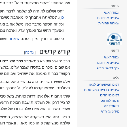
ועל הפסוק: "ישקני מנשיקות פיהו" כתב הפר
פרשני
"חס ושלום לא היה לב שלמה לדברי ח
עמוד ראשי
כו
)
: 'נפלאתה אהבתך לי מאהבת נשים'.
שינויים אחרונים
שאלות פתוחות
וכל זה הספר מדבר כעין משל אהוב ואה
ואנעלך תחש וגו' ואעדך עדי, ואתנה צמי
כי טובים דודיך מיין - סתם
שמחה
חשובה
קודש קדשים
דרשני
[
עריכה
]
עמוד ראשי
הרב יהושע שפירא במאמרו:
שיר השירים 
שינויים אחרונים
אנו שבים ונזכרים בחסדו שגבר עלינו, בתשו
ערך דרשני חדש
הקושר בברית נאמנה את ישראל ואביהם שב
כלים
אלא ששיר השירים הוא גם שירה של אהבה 
דפים המקושרים לכאן
פעולתם. ישראל קדמו לעולם, ה' יתברך בוודא
שינויים בדפים המקושרים
דפים מיוחדים
שתי אהבות אלו אינן דרות כאחת, בשל טבע
גרסה להדפסה
להציץ דרכן אל השלמות שבה חבוקה הרעיה 
קישור קבוע
ששיר השירים הוא שירו שלו. בדורו של של
מידע על הדף
הגילוי הזה הוא תשוקתה של הרעיה, במשאלת
שלמה מנשיקות פיהו כמו מאז... ונאמר דו