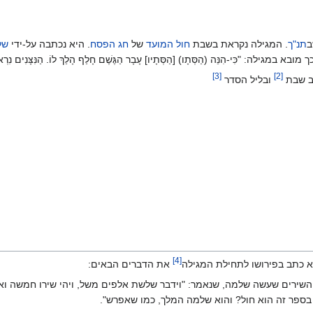
תנ"ך
. המגילה נקראת בשבת
חול המועד
של
חג הפסח
. היא נכתבה על-ידי
של
ּי-הִנֵּה (הַסְּתָו) [הַסְּתָיו] עָבָר הַגֶּשֶׁם חָלַף הָלַךְ לוֹ. הַנִּצָּנִים נִרְאוּ בָאָרֶץ 
]
3
[
]
2
[
ב שבת
ובליל הסדר
]
4
[
א כתב בפירושו לתחילת המגילה
את הדברים הבאים:
 השירים שעשה שלמה, שנאמר: "וידבר שלשת אלפים משל, ויהי שירו חמשה ו
ספר זה הוא חול? והוא שלמה המלך, כמו שאפרש".