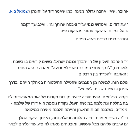
ובה, שאין אהבה גדולה ממנה, כמו שאמר דוד על יהונתן
(
שמואל ב א,
 עת דודים, ואפרוש כנפי עליך ואכסה ערותך וגו' , ואלבישך רקמה,
ראל: מי יתן שישקני אהובי מנשיקות פיהו.
, ומדבר פנים בפנים ושלא בפנים.
ר האהבה העליון של ה' יתברך וכנסת ישראל. כשאנו קוראים בו בשבת ,
כלולותינו, "לכתך אחרי במדבר בארץ לא זרועה". אהבה זו היא החוט
האהבה ולהפריד בין הדבקים.
עולם הזה, למעלה מן הפגמים שהטילה ההיסטוריה במהלך חייהם ובדרך
שניתן בו שיר השירים לישראל".
פה. בכל זאת, ההיסטוריה זרועה נקודות נקודות של אור המאפשרות לנו
בה בחלקה ונתעלמה במעשה העגל. נקודה נוספת היא דורו של שלמה -
הממדים, כשנבנה הבית הראשון והייתה הלבנה מאירה במילואה.
 "זה השיר אומרת בפיה בגלותה ובאלמנותה, מי יתן וישקני המלך
דם ערבים עליהם מכל שעשוע, ומובטחים מאתו להופיע עוד עליהם לבאר