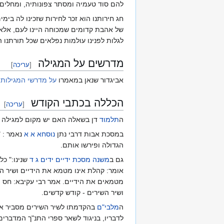
להם סוד טעמיה ומסתר צפונותיה, ומחלים פ
חג חירותנו הוא זכר לחירות שזכינו לה בימ
של אהבת קדומים שמכוחה היינו לעם, אלא
לגלות לפנינו עולמות נפלאים שכל תורתנו 
מדרשים על המגילה
[
עריכה
]
אביגדור שנאן במאמרו
על מדרשי המגילות
מ
הכללה בכתבי הקודש
[
עריכה
]
ה
תלמוד
דן בשאלה האם יש מקום למגילה בי
במסכת אבות דרבי נתן
נוסחא א א
נאמר : "
הגדולה ופירשו אותם.
גם ב
משנה
מסכת ידיים
ידים ג ד
שנינו:" כ
אומר: קהלת אינו מטמא את הידיים ושיר הש
מטמאים את הידיים. אמר רבי עקיבא: חס ו
ושיר השירים - קודש קדשים.
ה
מלבי"ם
בהקדמתו לשיר השירים מסביר את ה
לדבריו, בניגוד לשאר ספרי התנ"ך המדברים