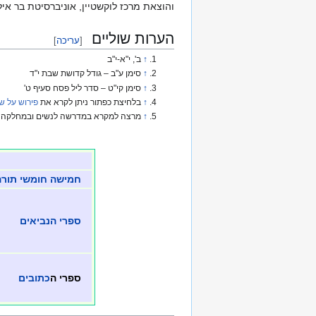
והוצאת מרכז לוקשטיין, אוניברסיטת בר אילן
הערות שוליים
[
עריכה
]
↑
ב', י"א-י"ב
↑
סימן ע"ב – גודל קדושת שבת י"ד
↑
סימן קי"ט – סדר ליל פסח סעיף ט'
↑
בלחיצת כפתור ניתן לקרא את
פירוש על ש
↑
מרצה למקרא במדרשה לנשים ובמחלקה לת
חמישה חומשי תורה
ספרי הנביאים
ספרי ה
כתובים