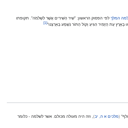
מה המלך
לפי הפסוק הראשון: "שִׁיר הַשִּׁירִים אֲשֶׁר לִשְׁלֹמֹה". תקופתו
]
1
[
עֵת הַזָּמִיר הִגִּיעַ וְקוֹל הַתּוֹר נִשְׁמַע בְּאַרְצֵנוּ"
אלף"
(
מלכים א ה, יב
)
, וזה היה מעולה מכולם. אשר לשלמה - כלומר