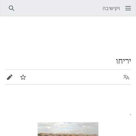
ויקישיבה
חיפוש
יריחו
שפה
מעקב
עריכה
.