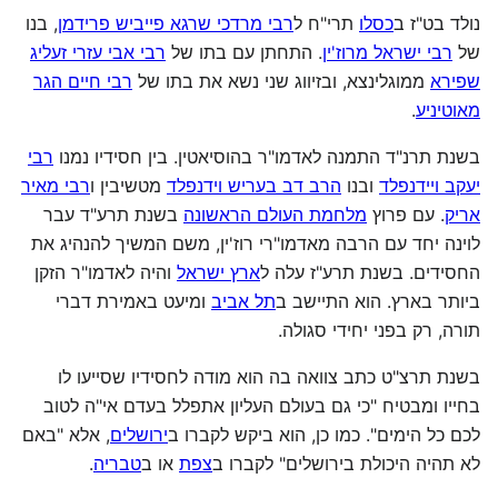
נולד בט"ז ב
כסלו
תרי"ח ל
רבי מרדכי שרגא פייביש פרידמן
, בנו
של
רבי ישראל מרוז'ין
. התחתן עם בתו של
רבי אבי עזרי זעליג
שפירא
ממוגלינצא, ובזיווג שני נשא את בתו של
רבי חיים הגר
מאוטיניע
.
בשנת תרנ"ד התמנה לאדמו"ר בהוסיאטין. בין חסידיו נמנו
רבי
יעקב ויידנפלד
ובנו
הרב דב בעריש וידנפלד
מטשיבין ו
רבי מאיר
אריק
. עם פרוץ
מלחמת העולם הראשונה
בשנת תרע"ד עבר
לוינה יחד עם הרבה מאדמו"רי רוז'ין, משם המשיך להנהיג את
החסידים. בשנת תרע"ז עלה ל
ארץ ישראל
והיה לאדמו"ר הזקן
ביותר בארץ. הוא התיישב ב
תל אביב
ומיעט באמירת דברי
תורה, רק בפני יחידי סגולה.
בשנת תרצ"ט כתב צוואה בה הוא מודה לחסידיו שסייעו לו
בחייו ומבטיח "כי גם בעולם העליון אתפלל בעדם אי"ה לטוב
לכם כל הימים". כמו כן, הוא ביקש לקברו ב
ירושלים
, אלא "באם
לא תהיה היכולת בירושלים" לקברו ב
צפת
או ב
טבריה
.