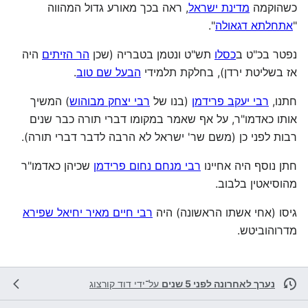
כשהוקמה
מדינת ישראל
, ראה בכך מאורע גדול המהווה
"
אתחלתא דגאולה
".
נפטר בכ"ט ב
כסלו
תש"ט ונטמן בטבריה (שכן
הר הזיתים
היה
אז בשליטת ירדן), בחלקת תלמידי
הבעל שם טוב
.
חתנו,
רבי יעקב פרידמן
(בנו של
רבי יצחק מבוהוש
) המשיך
אותו כאדמו"ר, על אף שאמר במקומו דברי תורה כבר שנים
רבות לפני כן (משם שר' ישראל לא הרבה לדבר דברי תורה).
חתן נוסף היה אחיינו
רבי מנחם נחום פרידמן
שכיהן כאדמו"ר
מהוסיאטין בלבוב.
גיסו (אחי אשתו הראשונה) היה
רבי חיים מאיר יחיאל שפירא
מדרוהוביטש.
נערך לאחרונה לפני 5 שנים
על־ידי
דוד קורצוג