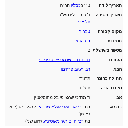
תאריך לידה
ט"ז ב
כסליו
תר"ח
תאריך פטירה
כ"ט בכסליו תש"ט
תל אביב
מקום קבורה
טבריה
חסידות
הוסיאטין
מספר בשושלת
2
הקודם
רבי מרדכי שרגא פייבל פרידמן
הבא
רבי יעקב פרידמן
תחילת כהונה
תרנ"ד
סיום כהונה
תש"ט
אב
ר' מרדכי שרגא פייבל מהוסיאטין
בת זוג
בת
רבי אבי עזרי זעליג שפירא
ממוגלינצא (זיווג
ראשון)
בת
רבי חיים הגר מאוטיניע
(זיווג שני)