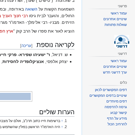
ב"שולחנות" ("טישים") שערך, ושרו עמו ניגו
פרשני
השמועות הקשות על
השואה
באירופה, ובמי
עמוד ראשי
החולים, והועבר לבית גיסו
רבי חנוך העניך ב
שינויים אחרונים
הזיתים. מבניו- רבי אלימלך- האדמו"ר מגר
שאלות פתוחות
הוציא לאור את ספרו של הרב קוק "
ארץ חפ
לקריאה נוספת
[
עריכה
]
דרשני
ש. דניאל,
ר' ישעיהו שפירא- פרקי חיי
עמוד ראשי
יצחק אלפסי,
אנציקלופדיה לחסידות
, 
שינויים אחרונים
ערך דרשני חדש
כלים
דפים המקושרים לכאן
שינויים בדפים המקושרים
דפים מיוחדים
גרסה להדפסה
הערות שוליים
קישור קבוע
מידע על הדף
↑
ברשימות חייו כתוב תרנ"ב, אולם על מצבת
להרחיב הכול
↑
היה האדמו"ר הראשון בפולין שהשתמש בי