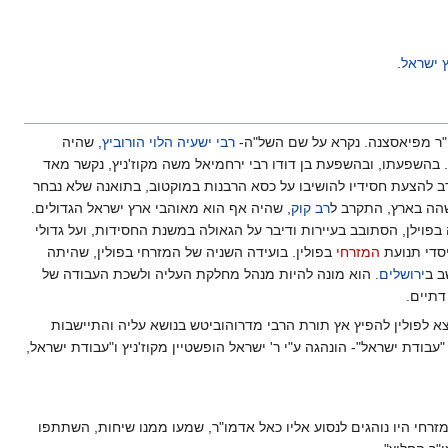
 ישראל
.
"ר מפיאסצנה. נקרא על שם השל"ה-
רבי ישעיה הלוי הורוביץ
, שהיה
. בהשפעתו, ובהשפעת בן דודו רבי ירחמיאל משה מקוז'ניץ, נקשר מאד
סרב להצעת חסידיו להושיבו על כסא הרבנות במוקטוב, בתואנה שלא נבחר
הה בארץ, התקרב ל
רב קוק
, שהיה אף הוא מאוהבי ארץ ישראל הגדולים.
 בפוילן, הסתובב בעיירות ודיבר על הגאולה במשנת החסידות, ועל גדולי
יסדי תנועת
המזרחי
בפולין. בועידה השניה של המזרחי בפולין, שהיתה
ב ב
ירושלים
. הוא מונה להיות מנהל מחלקת העליה ולשכת העבודה של
דתיים.
יצא לפולין להפיץ אץ תורת הרבי מדרוהוביטש בנושא עליה והתיישבות
עבודת ישראל"- הונהגה ע"י ר' ישראל הופשטיין מקוז'ניץ ו"עבודת ישראל,
רחי היו נוהגים לנסוע אליו כאל אדמו"ר, שמעו ממנו שיחות, השתתפו