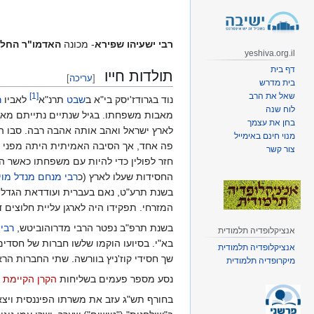
קפיצה
קפיצה
לניווט
לחיפוש
רבי ישעיהו שפירא
- מכונה
האדמו"ר החלו
yeshiva.org.il
דף בית
תולדות חייו
[
עריכה
]
בית מדרש
שאל את הרב
]
1
[
נוד בגרודז'יסק בי"א ב
שבט
תרנ"א
לאביו
ר
לוח שנה
מאבות משפחתו. בגיל שנתיים נתייתם מאביו
בחן את עצמך
לארץ ישראל ואהב אותה אהבה רבה. סבו השפ
מנוי חינם באימייל
פה אחד, אך הסיבה האמיתית היתה מפני ש
צור קשר
חזר לפולין כדי להיות עם משפחתו כאשר 
החסידות שעלו לארץ (כ
רבי מנחם מנדל מו
בשנת תרע"ט, נאם בעברית ועודדאת הגדלת
המזרחי. תפקידו היה לארגן עליית חלוצים 
בשנת תרפ"ב נפטר הרבי מדרוהוביטש,
רבי 
אנציקלופדיה תלמודית
בא"י. בסיועו הוקמו שלשו חברות של חסדים 
אנציקלופדיה תלמודית
שך חסידי קוז'ניץ בוורשה. שתי החברות ה
מיקרופדיה תלמודית
נסע מספר פעמים בשליחות
הקרן הקיימת 
בחורף תש"ג עזב את משרתו הפיננסית ויצא 