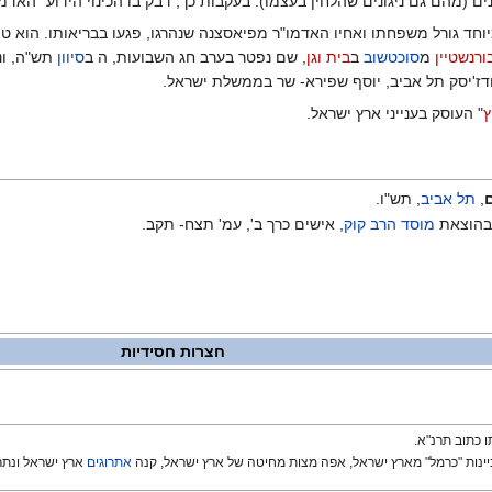
נים (מהם גם ניגונים שהלחין בעצמו). בעקבות כך, דבק בו הכינוי הידוע "האדמו
וחד גורל משפחתו ואחיו האדמו"ר מפיאסצנה שנהרגו, פגעו בבריאותו. הוא טו
ורנשטיין
מ
סוכטשוב
ב
בית וגן
, שם נפטר בערב חג השבועות, ה ב
סיוון
תש"ה, ונ
ודז'יסק תל אביב, יוסף שפירא- שר בממשלת ישראל.
ץ
" העוסק בענייני ארץ ישראל.
ם
,
תל אביב
, תש"ו.
בהוצאת
מוסד הרב קוק
, אישים כרך ב', עמ' תצח- תקב.
חצרות חסידיות
ו כתוב תרנ"א.
ינות "כרמל" מארץ ישראל, אפה מצות מחיטה של ארץ ישראל, קנה
אתרוגים
ארץ ישראל ונתר