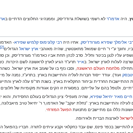
ץ
, היה
אדמו"ר
לא רשמי בשושלת גרודז'יסק, וממנהיגי החלוצים הדתיים ב
ארץ
בי אלימלך שפירא מגרודז'יסק
. אחיו היה
רבי קלונימוס קלמיש שפירא
- האדמו
]
2
[
, וחונך ע"י ר' חיים שמואל מחאנטשין, שהיה מאוהבי
ארץ ישראל
הגדולים
יע עליו לנגן בכינור וחליל. סרב לכהן תחת אביו כאדמו"ר מגרודז'יסק, וכן 
רצה לעלות לארץ ישראל. ב
אייר
תרע"ד הגיע לארץ לראשונה לשם היכרות. כש
התחילה
מלחמת העולם הראשונה
, וסבו נזף בו על שעזב את ארץ ישראל. כשהה
יטבסק
ועוד). עודד ייסוד חברות לעליה והתיישבות בארץ. בתרע"ז, נמנה על מי
 ההתיישבות החרדית וביחוד החקלאית בארץ. בשנת תר"פ עלה לארץ והתייש
דתיים, ולטפל בהם על עלייתם. במסגרת זו הקים אגודות מקומיות של חלוצים 
חיים מאיר יחיאל שפירא
, שהיה מעפילי ציון הגדולים בעולם החסידות, והוא 
לעילה והתיישבות בארץ: "נחלת יעקב" של האדמו,ר ר' יחיאל טויב מיאבלונה, "
ראשונות כללו גם מתיישבים מתנועת
הפועל המזרחי
.
לישראל
לארצות הברית ולאירופה.
להתיישב בכפר פינס, שם עבד כחקלאי וקבע עיתים לתורה. חבריו בהפועל המז