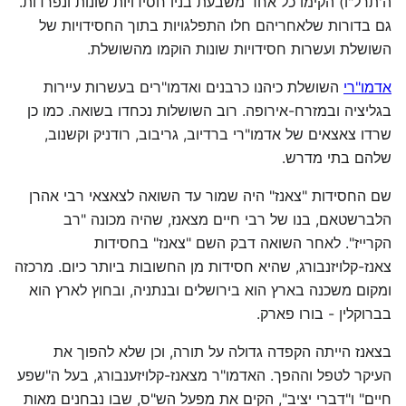
ה'תרל"ו) הקימו כל אחד משבעת בניו חסידויות שונות ונפרדות.
גם בדורות שלאחריהם חלו התפלגויות בתוך החסידויות של
השושלת ועשרות חסידויות שונות הוקמו מהשושלת.
אדמו"רי
השושלת כיהנו כרבנים ואדמו"רים בעשרות עיירות
בגליציה ובמזרח-אירופה. רוב השושלות נכחדו בשואה. כמו כן
שרדו צאצאים של אדמו"רי ברדיוב, גריבוב, רודניק וקשנוב,
שלהם בתי מדרש.
שם החסידות "צאנז" היה שמור עד השואה לצאצאי רבי אהרן
הלברשטאם, בנו של רבי חיים מצאנז, שהיה מכונה "רב
הקרייז". לאחר השואה דבק השם "צאנז" בחסידות
צאנז-קלויזנבורג, שהיא חסידות מן החשובות ביותר כיום. מרכזה
ומקום משכנה בארץ הוא בירושלים ובנתניה, ובחוץ לארץ הוא
בברוקלין - בורו פארק.
בצאנז הייתה הקפדה גדולה על תורה, וכן שלא להפוך את
העיקר לטפל וההפך. האדמו"ר מצאנז-קלויזענבורג, בעל ה"שפע
חיים" ו"דברי יציב", הקים את מפעל הש"ס, שבו נבחנים מאות