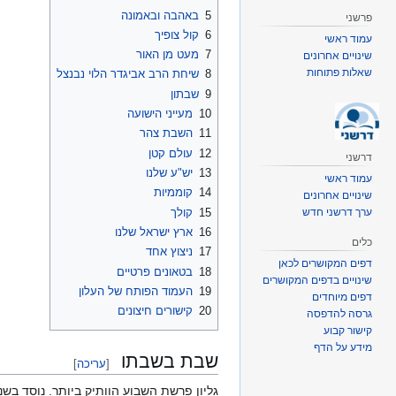
5
באהבה ובאמונה
פרשני
6
קול צופיך
עמוד ראשי
7
מעט מן האור
שינויים אחרונים
שאלות פתוחות
8
שיחת הרב אביגדר הלוי נבנצל
9
שבתון
10
מעייני הישועה
11
השבת צהר
12
עולם קטן
דרשני
13
יש"ע שלנו
עמוד ראשי
14
קוממיות
שינויים אחרונים
ערך דרשני חדש
15
קולך
16
ארץ ישראל שלנו
כלים
17
ניצוץ אחד
דפים המקושרים לכאן
18
בטאונים פרטיים
שינויים בדפים המקושרים
19
העמוד הפותח של העלון
דפים מיוחדים
20
קישורים חיצונים
גרסה להדפסה
קישור קבוע
מידע על הדף
שבת בשבתו
[
עריכה
]
גליון פרשת השבוע הוותיק ביותר. נוסד בשנת תשמ"ה (1985). העלון הוא מיסודה של "הסתדרות הפועל המזרחי"