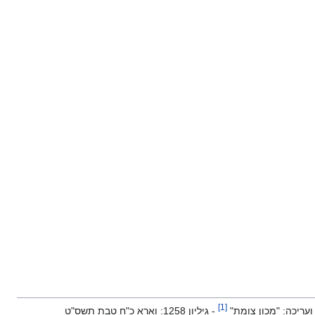
]
1
[
- גיליון 1258: וארא כ"ח טבת תשס"ט