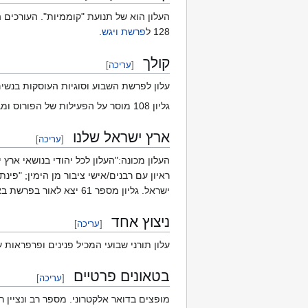
העלון הוא של תנועת "קוממיות". העורכים 
128 ל
פרשת ויגש
.
קולך
[
עריכה
]
עלון לפרשת השבוע וסוגיות העוסקות בנשים
גליון 108 מוסר על הפעילות של הפורוס ומביא מאמר על "המחזור של שירי תודה" ןעל "מאשת טורנוסרופוס לאשת רבי עקיבא" מאת: אילה צרויה
ארץ ישראל שלנו
[
עריכה
]
העלון מכונה:"העלון לכל יהודי בנושאי אר
ראיון עם רבנים/אישי ציבור מן הימין; "פי
ישראל. גליון מספר 61 יצא לאור בפרשת בא.
ניצוץ אחד
[
עריכה
]
עלון תורני שבועי המכיל פנינים ופרפראות
בטאונים פרטיים
[
עריכה
]
מופצים בדואר אלקטרוני. מספר רב ונציין 