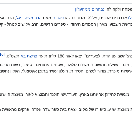
משפחה ולקהילה.
נבחרים ממהעלון
לו
או רבנים אחרים, צלו"ל- מדור בנושא
כשרות
מאת
הרב משה ביגל
, הרב חגי
רשת השבוע, מארון הספרים היהודי - ספרים חדשים, הרב אלישיב קנוהל - קשר 
10
[
ון הדתי לצעירים". יצאו לאור 188 גליונות עד
פרשת בא
תשס"ט.
 מבחר שאלות ותשובות משו"ת סלולרי, שטחים פתוחים - סיפור, רשות הדיבור 
ישיות מוכרת, מדור לנשים וחסידות. העלון עשיר בתוכן אקטואלי. העלון נחש
ומעשית לחיזוק אחיזתנו בארץ. העורך:ישי הולנר והמוציא לאור: מועצת היישוב
מועצת יש"ע, סיפורו של מקום -צאת בית ספר שדה עפרה, פרקים מראשית הה