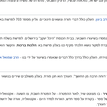
 עם ישראל, נפלאות עכשיו, הרעיון השבועי, מתורתו של משיח וניצוצות הגאו
ב ביגון
. העלון כולל דברי תורה ונושאים חינוכיים. גליון מספר 703 לפרשת בא באתר המכון
נמסרו בשיעורו השבועי, בבית הכנסת "היכל יעקב" בירושלים. לפרשת בשלח תשס"ט,
ת לסקור נושא הלכתי מקיף כנו בעלון פרשת בא :
הלכות ברכות
. והקשר הוא
תו, העלון כולל בדרך כלל דברים שנאמרו בשיעור על ידי בנו -
הרב שמואל אל
דוחה הרבה מן החושך". העורך הוא חנן פורת. בעלון משולבים שירים בנושאי מ
יר
- בו מצוטט שיר, לאור ההפטרה - על הפטרת השבת, צו השעה - אקטואליה,
ו של ספר - בקורת על ספר חדש, הארות לסדר היום - אקטואליה, אורה של ירוש
העורך.