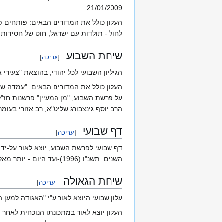
21/01/2009
העלון כולל את המדורים הבאים: פותחים פר
לחול - תולדות עם ישראל, חוט של חסידות,
שיחת השבוע
[
עריכה
]
הגיליון השבועי לכל יהודי, בהוצאת "צעירי
העלון כולל את המדורים הבאים: "עמדה שבו
על פרשת השבוע, "מן המעיין" פרשנות חז"ל
הרב יוסף גינצבורג שליט"א, רב אזורי בעומר
דף שבועי
[
עריכה
]
דף שבועי לפרשת השבוע, יוצא לאור על-ידי
השנים: תשנ"ו (1996)-ועד היום - יותר מאלף מאמרים. הנושאים ניתנים לאיתור בעזרת "מנוע חיפוש
שיחת הגאולה
[
עריכה
]
עלון שבועי היוצא לאור ע"י "האגודה למען
העלון יוצא לאור במתכונתו הנוכחית לאחר מאז ג