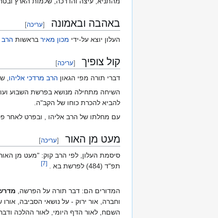
מהתניא, עיצה והדרכה, שלמות הארץ ובטחון
באהבה ובאמונה
[
עריכה
]
העלון יוצא על-ידי
מכון מאיר
בראשות
הרב ד
קול צופיך
[
עריכה
]
דברי תורה מפי הגאון
הרב מרדכי אליהו
, ש
השיחה מתחילה מנושא בפרשת השבוע ועובר
להביא להכרת כוחו של הקב"ה.
עם מחלתו של הרב אליהו , ובפרט לאחר פטיר
מעט מן האור
[
עריכה
]
סיסמת העלון, לפי הרב קוק: "מעט מן האור 
]
7
[
תפ"ד (484) לפרשת בא .
המדורים הם: דבר תורה על הפרשה,
מדרש
וחברה, אור ירוק - על נושאי הסביבה, אור
השםח, לאור הדף היומי, לאור ההלכה ודבר 