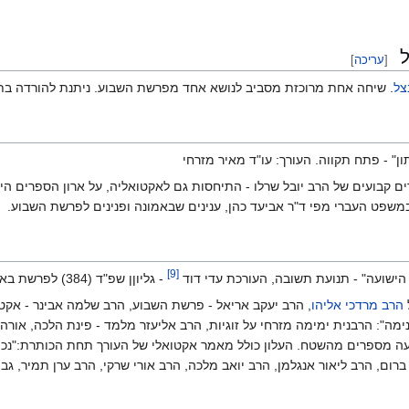
ל
[
עריכה
]
צל
. שיחה אחת מרוכזת מסביב לנושא אחד מפרשת השבוע. ניתנת להורדה בת
" - פתח תקווה. העורך: עו"ד מאיר מזרחי
קבועים של הרב יובל שרלו - התיחסות גם לאקטואליה, על ארון הספרים היהוד
 במשפט העברי מפי ד"ר אביעד כהן, ענינים שבאמונה ופנינים לפרשת השבוע.
]
9
[
הישועה" - תנועת תשובה, העורכת עדי דוד
- גליוןן שפ"ד (384) לפרשת בא
הרב מרדכי אליהו
, הרב יעקב אריאל - פרשת השבוע, הרב שלמה אבינר - אקטוא
מה": הרבנית ימימה מזרחי על זוגיות, הרב אליעזר מלמד - פינת הלכה, אורה 
 ופעילי מעייני הישועה מספרים מהשטח. העלון כולל מאמר אקטואלי של העורך תחת הכו
ברום, הרב ליאור אנגלמן, הרב יואב מלכה, הרב אורי שרקי, הרב ערן תמיר, גב'