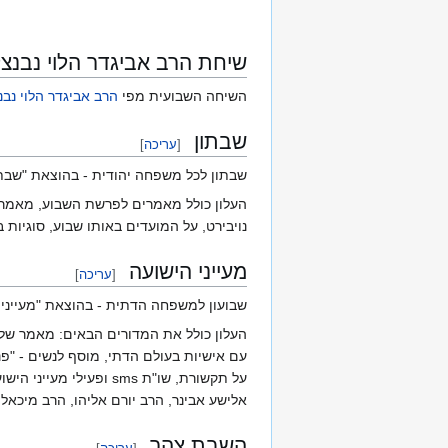
שיחת הרב אביגדר הלוי נבנצ
השיחה השבועית מפי
הרב אביגדר הלוי נבנ
שבתון
[
עריכה
]
שבתון לכל משפחה יהודית - בהוצאת "שבתון
העלון כולל מאמרים לפרשת השבוע, מאמרים 
נויבירט, על המועדים באותו שבוע, סוגיות
מעייני הישועה
[
עריכה
]
שבועון למשפחה הדתית - בהוצאת "מעייני 
העלון כולל את המדורים הבאים: מאמר של
עם אישיות בעולם הדתי, מוסף לנשים - "פני
על תקשורת, שו"ת sms
אלישע אבינר, הרב יורם אליהו, הרב מיכאל 
השבת צהר