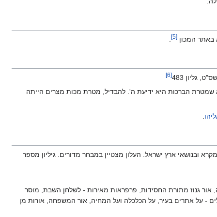
לה.
]
5
[
.
]
6
[
 גליון 483
 שמטרת הברכות היא ידיעת ה'. להבדיל, מטרת מכות מצרים הייתה
יהו
.
קרא ובנושאי ארץ ישראל. העלון מצטיין במבחר מדורים. גיליון מספר
 אור גנוז מתורת החסידות, פרפראות מאירות - לשלחן השבת, מוסר
לים - על אתרים בעיר, על הכלכלה ועל המחיה, אור המשפחה, אורות מן