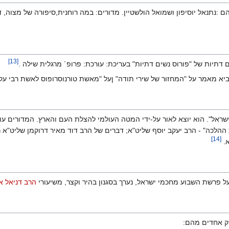
הם :נתנאל יוסיפון ושמואל הולשטיין. מדורים: במה רוחנית,סיפורה של מצוה,
]
13
[
 דתיות של "פורוס נשים דתיות" בעריכת: עורכת: פרופ´ מרגלית שילה .
ץ ישראל". הוא יוצא לאור על-ידי המטה העולמי להצלת העם והארץ. המדורים 
נת ההלכה" - הרב יעקב יוסף שליט"א; דברים של הרב דוד מאיר דרוקמן שליט"א 
]
14
[
 על פרשת השבוע מחכמי ישראל, נערך בסגנון בהיר וקצר, משיעורי
הרב דניאל א
רק אחדים מהם: