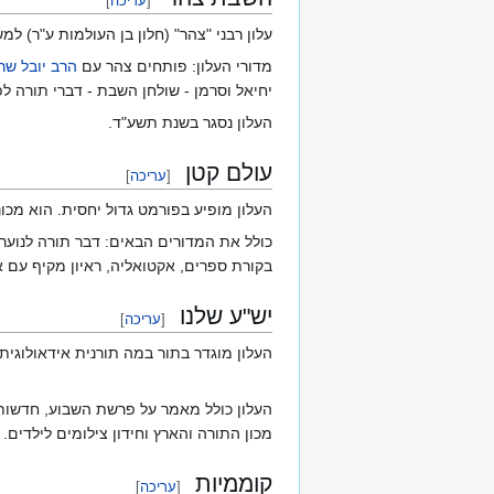
[
עריכה
]
עלון רבני "צהר" (חלון בן העולמות ע"ר) ל
מדורי העלון: פותחים צהר עם
הרב יובל שר
יחיאל וסרמן - שולחן השבת - דברי תורה לפ
העלון נסגר בשנת תשע"ד.
עולם קטן
[
עריכה
]
העלון מופיע בפורמט גדול יחסית. הוא מכונה:"השבוע
כולל את המדורים הבאים: דבר תורה לנוער,
בקורת ספרים, אקטואליה, ראיון מקיף עם א
יש"ע שלנו
[
עריכה
]
העלון מוגדר בתור במה תורנית אידאולוגית 
העלון כולל מאמר על פרשת השבוע, חדשות 
מכון התורה והארץ וחידון צילומים לילדים.
קוממיות
[
עריכה
]