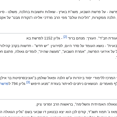
שה - על פרשת השבוע, משו"ת בארץ - שאלות ותשובות בהלכה, משלנו - סיפור 
 הלכה ממקורות, "הליכות עולם" מפי הרב מרדכי אליהו ו"נקודת מבט" על אקט
]
2
[
 אגודת חב"ד". העורך: מנחם ברוד
- גליון 1152 לפרשת בא
עית" - נושא העומד על סדר היום, לסירוגין: "יש חדש" - חדשות בקרב קהילות
 על אירועי הפרשה, "אמרת השבוע", "מעשה שהיה", לומדים גאולה, פתגם חסידי
.
 המרכז ללימודי יסוד ביהדות ע"ש הלנה ופאול שולמן ב"אוניבסרסיטת בר איל
]
3
[
גליון 794 ל
פרשת 
 הגאולה האמיתית והשלימה", בראשות הרב זמרוני ציק.
' תמוז תשנ"ד, קודם לכן הוא יצא כבטאון דו שבועי בשם "גליון הגאולה האמיתית והשלי