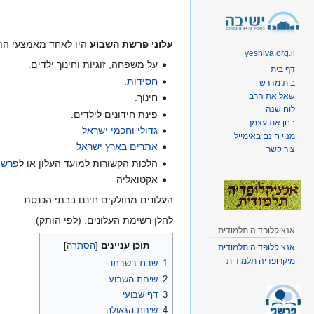
קפיצה
קפיצה
לניווט
לחיפוש
עלוני פרשת השבוע
היו לאחד מאמצעי התקש
yeshiva.org.il
על משפחה, זוגיות וחינוך ילדים.
דף בית
חסידות
.
בית מדרש
שאל את הרב
חינוך.
לוח שנה
פינת חידונים לילדים.
בחן את עצמך
גדולי וחכמי ישראל
מנוי חינם באימייל
אתרים בארץ ישראל
צור קשר
הלכות הקשורות למועד העלון או ל
פרשת
אקטואליה
העלונים מחולקים חינם בבתי הכנסת.
להלן רשימת העלונים: (לפי הותק)
אנציקלופדיה תלמודית
תוכן עניינים
אנציקלופדיה תלמודית
מיקרופדיה תלמודית
1
שבת בשבתו
2
שיחת השבוע
3
דף שבועי
4
שיחת הגאולה