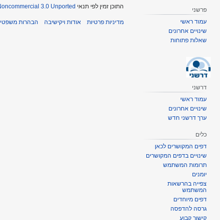
התוכן זמין לפי תנאי
-Noncommercial 3.0 Unported
פרשני
עמוד ראשי
מדיניות פרטיות
אודות ויקישיבה
הבהרות משפטיו
שינויים אחרונים
שאלות פתוחות
דרשני
עמוד ראשי
שינויים אחרונים
ערך דרשני חדש
כלים
דפים המקושרים לכאן
שינויים בדפים המקושרים
תרומות המשתמש
יומנים
צפייה בהרשאות
המשתמש
דפים מיוחדים
גרסה להדפסה
קישור קבוע