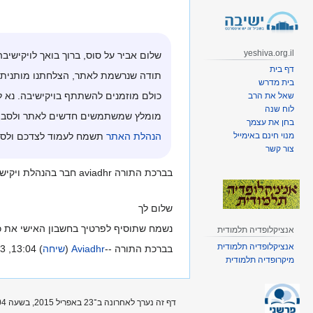
קפיצה
קפיצה
לניווט
לחיפוש
yeshiva.org.il
שלום אביר על סוס, ברוך בואך לויקישיבה
דף בית
תודה שנרשמת לאתר, הצלחתנו מותנית 
בית מדרש
כולם מוזמנים להשתתף בויקישיבה. נא ל
שאל את הרב
לוח שנה
מומלץ שמשתמשים חדשים לאתר ולסביבת 
בחן את עצמך
מנוי חינם באימייל
הנהלת האתר
תשמח לעמוד לצדכם ולסיי
צור קשר
בברכת התורה aviadhr חבר בהנהלת ויקישיבה
שלום לך
נשמח שתוסיף לפרטיך בחשבון האישי את כת
אנציקלופדיה תלמודית
אנציקלופדיה תלמודית
בברכת התורה --
Aviadhr
(
שיחה
) 13:04, 23 באפריל 2015 (IDT)
מיקרופדיה תלמודית
דף זה נערך לאחרונה ב־23 באפריל 2015, בשעה 10:04.