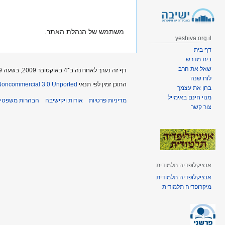
קפיצה
קפיצה
לניווט
לחיפוש
משתמש של הנהלת האתר.
yeshiva.org.il
דף בית
בית מדרש
שאל את הרב
דף זה נערך לאחרונה ב־4 באוקטובר 2009, בשעה 20:29.
לוח שנה
התוכן זמין לפי תנאי
-Noncommercial 3.0 Unported
בחן את עצמך
מנוי חינם באימייל
מדיניות פרטיות
אודות ויקישיבה
הבהרות משפטיו
צור קשר
אנציקלופדיה תלמודית
אנציקלופדיה תלמודית
מיקרופדיה תלמודית