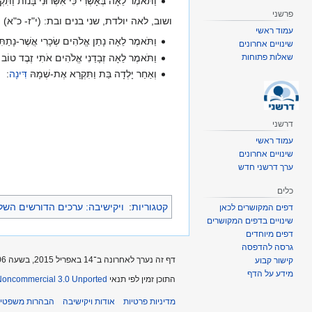
וַתֹּאמֶר לֵאָה בְּאָשְׁרִי כִּי אִשְּׁרוּנִי בָּנוֹת וַת
פרשני
ושוב, לאה יולדת, שני בנים ובת: (י"ז- כ"א)
עמוד ראשי
וַתֹּאמֶר לֵאָה נָתַן אֱלֹהִים שְׂכָרִי אֲשֶׁר-נָתַתִּי
שינויים אחרונים
וַתֹּאמֶר לֵאָה זְבָדַנִי אֱלֹהִים אֹתִי זֶבֶד טוֹב הַפַ
שאלות פתוחות
וְאַחַר יָלְדָה בַּת וַתִּקְרָא אֶת-שְׁמָהּ
דִּינָה
:
דרשני
עמוד ראשי
שינויים אחרונים
ערך דרשני חדש
כלים
קטגוריות
:
ויקישיבה: ערכים הדורשים הש
דפים המקושרים לכאן
שינויים בדפים המקושרים
דפים מיוחדים
גרסה להדפסה
דף זה נערך לאחרונה ב־14 באפריל 2015, בשעה 08:06.
קישור קבוע
מידע על הדף
התוכן זמין לפי תנאי
-Noncommercial 3.0 Unported
מדיניות פרטיות
אודות ויקישיבה
הבהרות משפטיו