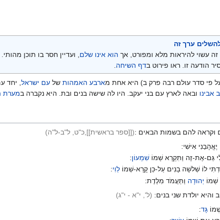
השלים ערך זה
זה עשוי להיראות מלא ומפורט, אך
הוא אינו שלם
, ועדיין חסר בו תוכן מהותי
יר הודעה זו. ראו פירוט ב
דף השיחה
.
ל פי סדר עולם רבה פרק ב) היא אחת מ
ארבע האמהות
של
עם ישראל
, יחד ע
 אבינו
ובאה לארץ עם בני יעקב. היו לה שישה בנים ובת. היא נקברה ב
מערת ה
ים וקראה להם בשמות הבאים :
([[ספר בראשית]],כ"ט, ל"ב-ל"ה
)
יֶאֱהָבַנִי אִישִׁי:
-לִי גַּם-אֶת-זֶה וַתִּקְרָא שְׁמוֹ
שִׁמְעוֹן
:
לַדְתִּי לוֹ שְׁלשָׁה בָנִים עַל-כֵּן קָרָא-שְׁמוֹ
לֵוִי
:
 שְׁמוֹ
יְהוּדָה
וַתַּעֲמֹד מִלֶּדֶת:
והיא יולדת שני בנים:
(ל', י"א - י"ג
)
ְׁמוֹ
גָּד
: