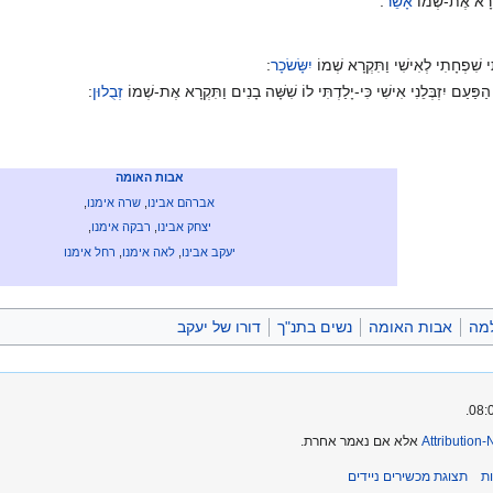
ִּקְרָא אֶת-שְׁמוֹ
אָשֵׁר
:
 שִׁפְחָתִי לְאִישִׁי וַתִּקְרָא שְׁמוֹ
יִשָּׂשׂכָר
:
ּעַם יִזְבְּלֵנִי אִישִׁי כִּי-יָלַדְתִּי לוֹ שִׁשָּׁה בָנִים וַתִּקְרָא אֶת-שְׁמוֹ
זְבֻלוּן
:
אבות האומה
אברהם אבינו
,
שרה אימנו
,
יצחק אבינו
,
רבקה אימנו
,
יעקב אבינו
,
לאה אימנו
,
רחל אימנו
למה
אבות האומה
נשים בתנ"ך
דורו של יעקב
Attribution
אלא אם נאמר אחרת.
ת
תצוגת מכשירים ניידים