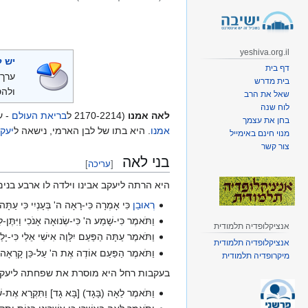
קפיצה
קפיצה
לניווט
לחיפוש
yeshiva.org.il
יש ל
דף בית
ערך 
בית מדרש
ולהס
שאל את הרב
לוח שנה
לאה אמנו
(2170-2214 ל
בריאת העולם
- ע
בחן את עצמך
אמנו
. היא בתו של לבן הארמי, נישאה ל
יעקב
מנוי חינם באימייל
צור קשר
בני לאה
[
עריכה
]
היא הרתה ליעקב אבינו וילדה לו ארבע בנ
רְאוּבֵן
כִּי אָמְרָה כִּי-רָאָה ה' בְּעָנְיִי כִּי עַתָּה 
וַתֹּאמֶר כִּי-שָׁמַע ה' כִּי-שְׂנוּאָה אָנֹכִי וַיִּתֶּן
אנציקלופדיה תלמודית
וַתֹּאמֶר עַתָּה הַפַּעַם יִלָּוֶה אִישִׁי אֵלַי כִּי-יָ
אנציקלופדיה תלמודית
וַתֹּאמֶר הַפַּעַם אוֹדֶה אֶת ה' עַל-כֵּן קָרְאָה
מיקרופדיה תלמודית
בעקבות רחל היא מוסרת את שפחתה ליעקב 
וַתֹּאמֶר לֵאָה (בָּגָד) [בָּא גָד] וַתִּקְרָא אֶת-ש