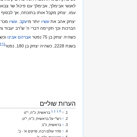
לאנשי אבימלך, אבימלך עם פיכול שר צבאו
עמו. יצחק מקבל אותו בתוכחה, אך לבסוף 
יצחק אהב את
עשיו
יותר מ
יעקב
.
עשיו
מכר 
הברכות וכך תקיימה דברי ה' ש"רב יעבוד צע
כשהיה יצחק בן 75 נפטר
אברהם אבינו
וכשה
11
[
בשנת 2228, כשהיה יצחק בן 180, נפטר‏
הערות שוליים
1.1
1.0
↑
בראשית, כ"ה, י"ט
↑
רש"י על בראשית, כ"ה, י"ט.
↑
בראשית, כ"ב
↑
סדר עולם רבה, פרקים א' - ב'.