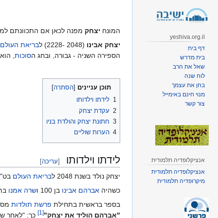
קפיצה
קפיצה
לניווט
לחיפוש
המונח
יצחק
מפנה לכאן אם התכוונתם למ
yeshiva.org.il
יצחק אבינו
(2048 -2228) ל
בריאת העולם
דף בית
הספירה השניה - גבורה, ובחג ה
סוכות
, הוא
בית מדרש
שאל את הרב
לוח שנה
בחן את עצמך
תוכן עניינים
מנוי חינם באימייל
1
לידתו וילדותו
צור קשר
2
עקדת יצחק
3
חתונת יצחק והולדת בניו
4
הערות שוליים
לידתו וילדותו
אנציקלופדיה תלמודית
[
עריכה
]
אנציקלופדיה תלמודית
יצחק נולד בשנת 2048 ל
בריאת העולם
בט"ו
מיקרופדיה תלמודית
כשהיה
אברהם אבינו
בן 100 ו
שרה אמנו
בת 90 נולד לאברהם ושרה יצחק אבינו 
בספר בראשית בתחילת
פרשת תולדות
מסופ
]
1
[
"אברהם הוליד את יצחק"
כך: "לאחר שק