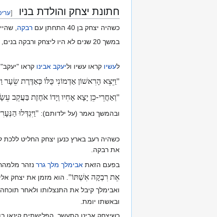
חתונת יצחק והולדת בניו
[
עריכ
כשהיה יצחק בן 40 התחתן עם
רבקה
, שהיי
במשך 20 שנים לא היו ליצחק ורבקה בנים, עד שיצחק היה כבר בן 60 ו
ל
עשיו
קראו עשיו ול
יעקב אבינו
קראו "יעקב":
"וַיֵּצֵא הָרִאשׁוֹן אַדְמוֹנִי כֻּלּוֹ כְּאַדֶּרֶת שֵׂעָר וַי
"וְאַחֲרֵי-כֵן יָצָא אָחִיו וְיָדוֹ אֹחֶזֶת בַּעֲקֵב עֵשָׂו
"וַיִּגְדְּלוּ הַנְ
ובהמשך נאמר (על ילדותם):
כשהיה רעב בארץ כנען יצחק החליט ללכת 
את רבקה.
בפעם הזאת
אבימלך מלך גרר
נזהר מלמהר ל
אֵת רִבְקָה אִשְׁתּוֹ"
. הוא מזמן את יצחק אליו
ואבימלך קיבל את התנצלותו ולאחר תוכחה
ובאשתו יומת.
כשיצחק אבינו התעשר, הפלישתים קינאו בו