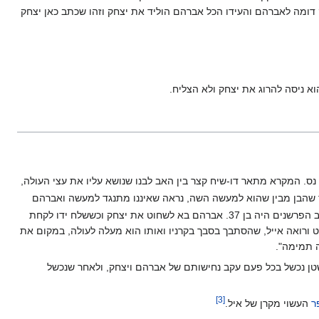
ומה לאברהם והעידו הכל אברהם הוליד את יצחק וזהו שכתב כאן יצחק
א ניסה להרוג את יצחק ולא הצליח.
נס. המקרא מתאר דו-שיח קצר בין האב לבנו שנושא עליו את עצי העולה,
 שהבן מבין שהוא למעשה השה, נראה שאיננו מתנגד למעשה ואברהם
עוקד אותו על גבי מזבח ומתכונן להקרבתו. בעוד שלפי פשט המקרא יצחק מתואר בזמן המעשה כנער, על פי חישוב של רוב הפרשנים היה בן 37. אברהם בא לשחוט את יצחק וכששלח ידו לקחת
ורואה אייל, שהסתבך בסבך בקרניו ואותו הוא מעלה לעולה, במקום את
ה תמימה".
שטן נכשל בכל פעם עקב נחישותם של אברהם ויצחק, ולאחר שנכשל
]
3
[
ר
העשוי מקרן של איל.‏