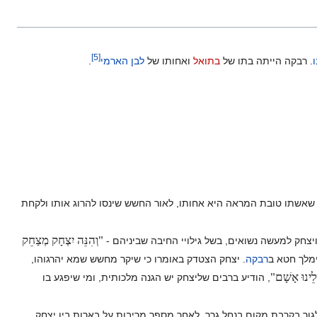
]
5
[
. רבקה הייתה בתו של
בתואל
ואחותו של
לבן הארמי
.
אשתו טובת המראה היא אחותו, לאור החשש שינסו להרוג אותו ולקחת
"וְהִנֵּה יִצְחָק מְצַחֵק
יצחק למעשה נשואים, בשל גילויי החיבה שביניהם -
מלך חטא ב
רבקה
. יצחק הצטדק באומרו כי שיקר מחשש שמא יהרגוהו,
ֵינוּ אָשָׁם"
, הודיע ברבים שליצחק יש הגנה מלכותית, ומי שיפגע בו
ור בקרבת מקום בנחל גרר. לאחר מספר מריבות על בארות בין יצחק