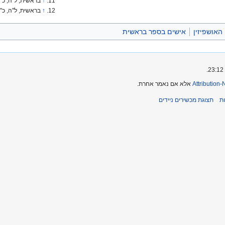
↑
בראשית, ל"ה, כ"ח
↑
בראשית, ל"ה, כ"ט
האושפיזין
אישים בספר בראשית
Attribution
אלא אם נאמר אחרת.
ת
תצוגת מכשירים ניידים