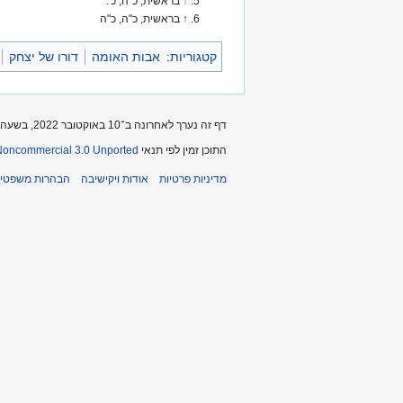
↑
בראשית, כ"ה, כ'.
↑
בראשית, כ"ה, כ"ה
קטגוריות
:
אבות האומה
דורו של יצחק
דף זה נערך לאחרונה ב־10 באוקטובר 2022, בשעה 23:12.
התוכן זמין לפי תנאי
-Noncommercial 3.0 Unported
מדיניות פרטיות
אודות ויקישיבה
הבהרות משפטיו