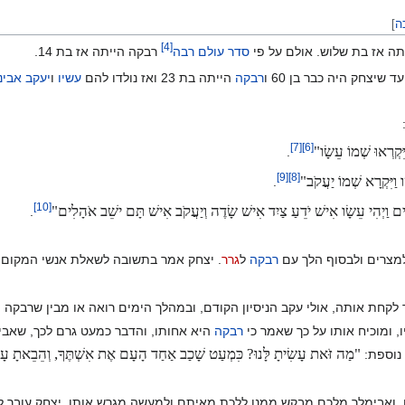
ה
]
]
4
[
תה אז בת שלוש. אולם על פי
סדר עולם רבה
רבקה הייתה אז בת 14.
רבקה
הייתה בת 23 ואז נולדו להם
עשיו
ו
יעקב אבינו
]
7
[
]
6
[
ִּקְרְאוּ שְׁמוֹ עֵשָׂו"
.
]
9
[
]
8
[
 וַיִּקְרָא שְׁמוֹ יַעֲקֹב"
.
]
10
[
ּעָרִים וַיְהִי עֵשָׂו אִישׁ יֹדֵעַ צַיִד אִישׁ שָׂדֶה וְיַעֲקֹב אִישׁ תָּם ישֵׁב אֹהָלִים"
.
למצרים ולבסוף הלך עם
רבקה
ל
גרר
. יצחק אמר בתשובה לשאלת אנשי המקום ש
קחת אותה, אולי עקב הניסיון הקודם, ובמהלך הימים רואה או מבין שרבקה ו
, ומוכיח אותו על כך שאמר כי
רבקה
היא אחותו, והדבר כמעט גרם לכך, שאבי
"מַה זֹּאת עָשִׂיתָ לָּנוּ? כִּמְעַט שָׁכַב אַחַד הָעָם אֶת אִשְׁתֶּךָ, וְהֵבֵאתָ עָל
 נוספת:
, ואבימלך מלכם מבקש ממנו ללכת מאיתם ולמעשה מגרש אותו. יצחק עובר לג