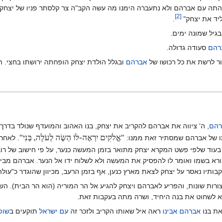
ה עם אברהם ולא נתעברה הימנו מה עשה הקב"ה צר קלסתר פניו של יצחק ד
]
2
[
ד את יצחק" ‏
.
גיל שמונה ימים.
רהם
סעודה גדולה.
ור לרשת את כל רכושו של
אברהם
ובגלל הולדת יצחק הופחתה ירושתו בחצי. הו
רהם
, ה' ציווה את אברהם להקריב את יצחק, בנו האהוב והמועדף שנולד בדרך 
"אֱלֹקִים יִרְאֶה-לּוֹ הַשֶּׂה לְעֹלָה, בְּנִי"
ו של אברהם שמסתיר זאת ממנו:
. לאחר
 בשמו ואומר לו להפסיק את המעשה ולא לשלוח ידו אל הנער. אברהם מביט 
ותיו נאסר על יצחק לצאת מארץ כנען, אף בזמן הרעב, מכיוון שהוגדר כ"עול
ורות שונות, והפריע לאברהם ויצחק להגיע אל הר המוריה (הוא הר הבית). ה
א לשחוט את בנה היחיד, ושרה מתה בעקבות זאת.
ת בנו
אברהם אבינו
ראה איל שאותו הקריב ולזכר זה
עם ישראל
תוקעים ב
שופ