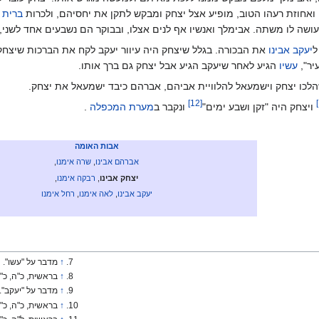
 ואחוזת רעהו הטוב, מופיע אצל יצחק ומבקש לתקן את יחסיהם, ולכרות
ברית
ג
עושה לו משתה. אבימלך ואנשיו אף לנים אצלו, ובבוקר הם נשבעים אחד לשני
ל
יעקב אבינו
את הבכורה. בגלל שיצחק היה עיוור יעקב לקח את הברכות שיצח
יר",
עשיו
הגיע לאחר שיעקב הגיע אבל יצחק גם ברך אותו.
לכו יצחק וישמעאל להלוויית אביהם, אברהם כיבד ישמעאל את יצחק.
]
12
[
]
ויצחק היה "זקן ושבע ימים"‏
ונקבר ב
מערת המכפלה
.
אבות האומה
אברהם אבינו
,
שרה אימנו
,
יצחק אבינו
,
רבקה אימנו
,
יעקב אבינו
,
לאה אימנו
,
רחל אימנו
↑
מדבר על "עשו".
↑
בראשית, כ"ה, כ"ו
↑
מדבר על "יעקב".
↑
בראשית, כ"ה, כ"ז