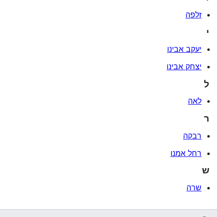
זלפה
י
יעקב אבינו
יצחק אבינו
ל
לאה
ר
רבקה
רחל אמנו
ש
שרה