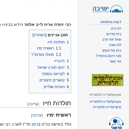
קפיצה
קפיצה
לניווט
לחיפוש
yeshiva.org.il
רבי יהודה אריה לייב אלתר
הידוע בכינויו
דף בית
בית מדרש
תוכן עניינים
שאל את הרב
1
תולדות חייו
לוח שנה
1.1
ראשית ימיו
בחן את עצמך
1.2
פועלו כאדמו"ר
מנוי חינם באימייל
2
חיבוריו
צור קשר
3
יחסו לארץ ישראל
4
לקריאה נוספת
5
קישורים חיצוניים
6
הערות שוליים
אנציקלופדיה תלמודית
אנציקלופדיה תלמודית
תולדות חייו
[
עריכה
]
מיקרופדיה תלמודית
ראשית ימיו
[
עריכה
]
נולד בוורשה בכ"ט ב
ניסן
תר"ז לאביו, רבי א