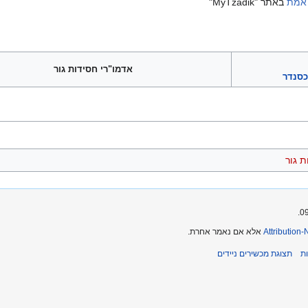
 אמת
באתר "MyTzadik"
אדמו"רי חסידות גור
כסנדר
ת גור
Attribution
אלא אם נאמר אחרת.
ת
תצוגת מכשירים ניידים