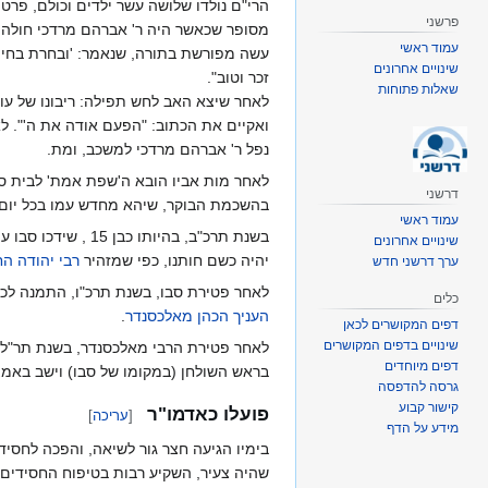
הרי"ם נולדו שלושה עשר ילדים וכולם, פרט
פרשני
מסופר שכאשר היה ר' אברהם מרדכי חולה מא
עמוד ראשי
עשה מפורשת בתורה, שנאמר: 'ובחרת בחיים'
שינויים אחרונים
זכר וטוב".
שאלות פתוחות
לאחר שיצא האב לחש תפילה: ריבונו של עולם
ואקיים את הכתוב: "הפעם אודה את ה'". לא
נפל ר' אברהם מרדכי למשכב, ומת.
לאחר מות אביו הובא ה'שפת אמת' לבית סב
דרשני
בהשכמת הבוקר, שיהא מחדש עמו בכל יום חידושי תורה
עמוד ראשי
בשנת תרכ"ב, בהיות
שינויים אחרונים
יהיה כשם חותנו, כפי שמזהיר
רבי יהודה ה
ערך דרשני חדש
לאחר פטירת סבו, בשנת תרכ"ו, התמנה לכהן
כלים
העניך הכהן מאלכסנדר
.
דפים המקושרים לכאן
שינויים בדפים המקושרים
דפים מיוחדים
בראש השולחן (במקומו של סבו) וישב באמצע
גרסה להדפסה
קישור קבוע
פועלו כאדמו"ר
[
עריכה
]
מידע על הדף
בימיו הגיעה חצר גור לשיאה, והפכה לחסי
שהיה צעיר, השקיע רבות בטיפוח החסידים ו