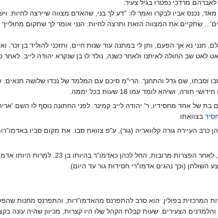
 לאברהם מרדכי נפטרו בגיל צעיר.
ד, נכנס אביו לבקרו ואמר לו: "דע לך בני, שהאדם מצווה שיירצה לחיות. ויש
... שתקיים את המצווה הזאת ותרצה לחיות. הנני אומר לך שתקום מחולייך ב
, חנני נא אך הפעם, ותן לי במתנה עוד שנות חיים, ותזכני להוליד בן זכר, וא
ט לאט שב החולה לאיתנו ולאחר כשנה, נולד לו בן שנקרא יהודה לייב. לאחר 
ו וסבתו, שם גדל והתחנך. הרי"מ סיכם עם המלמד של נכדו שלושה תנאים: ש
, ושיהא לומד עמו 18 שעות בכל יממה.
ו כבן 15 , שידכו סבו עם בת של אחד מחסידיו, ר' יהודה לייב קמינר. לפני החתונה נוסף לו השם
חסיד
בצוואתו.
 כרב העיירה גורה קלוואריה (גור), ע"פ צוואת סבו. את מקום סביו באדמו"ר
לאחר פטירת הרבי מאלכסנדר, בשנת תר"ל, לאחר הפצרות מרובות, החל לכהן 
 השולחן (וכך נהגים אדמו"רי חסידות גור עד היום).
דות המרכזית בפולין. הוא סרב להתפרנס מהאדמו"רות, והתפרנס מחנות שהפעי
הלמדנים הצעירים. שעות קבלת הקהל שלו היו קצרות, מכיוון שהיה עונה בקצ