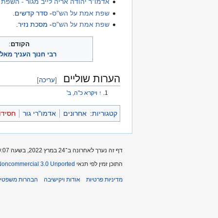
אדמו"ר יהודה אריה לייב מגור - השפת
שפת אמת על הש"ס
-
סדר קדשים
.
שפת אמת על הש"ס
-
מסכת נזיר
.
הקודם
:
רבי חנוך העניך מאל
הערות שוליים
[
עריכה
]
↑
ויקרא כ"ה, ב'
קטגוריות
:
אחרונים
אדמו"רי גור
חסידו
דף זה נערך לאחרונה ב־24 במרץ 2022, בשעה 09:07.
התוכן זמין לפי תנאי
-Noncommercial 3.0 Unported
מדיניות פרטיות
אודות ויקישיבה
הבהרות משפטיו