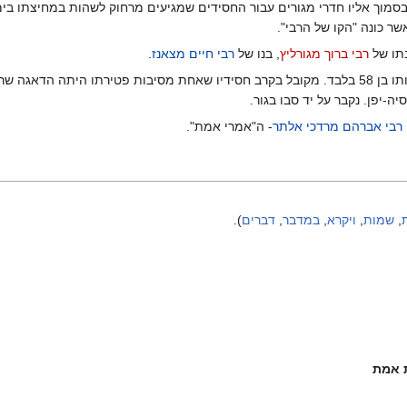
ובסמוך אליו חדרי מגורים עבור החסידים שמגיעים מרחוק לשהות במחיצתו בימ
שר כונה "הקו של הרבי".
תו של
רבי ברוך מגורליץ
, בנו של
רבי חיים מצאנז
.
תרס"ה ממחלה קשה, בהיותו בן 58 בלבד. מקובל בקרב חסידיו שאחת מסיבות פטירתו היתה הד
ה-יפן. נקבר על יד סבו בגור.
רבי אברהם מרדכי אלתר
- ה"אמרי אמת".
,
שמות
,
ויקרא
,
במדבר
,
דברים
).
 אמת