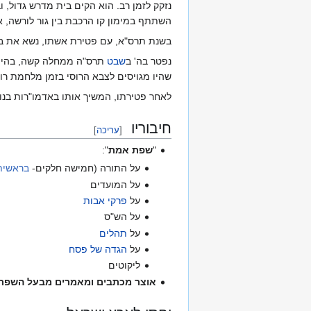
נזקק לזמן רב. הוא הקים בית מדרש גדול, 
השתתף במימון קו הרכבת בין גור לורשה, א
בשנת תרס"א, עם פטירת אשתו, נשא את ב
נפטר בה' ב
שבט
שהיו מגויסים לצבא הרוסי בזמן מלחמת רוסי
לאחר פטירתו, המשיך אותו באדמו"רות בנו
חיבוריו
[
עריכה
]
"
שפת אמת
":
על התורה (חמישה חלקים-
בראשית
על המועדים
על
פרקי אבות
על הש"ס
על
תהלים
על
הגדה של פסח
ליקוטים
אוצר מכתבים ומאמרים מבעל השפת