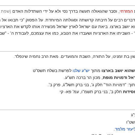
המזרחי
, וסבר שהגאולה תעשה בדרך נסי ולא על ידי השתדלות האדם
(שפת א
דברים רבים על חיבתה קדושתה וסגולתה המיוחדת. על הפסוק "כי תבואו אל 
 יושב בארצו. ביאת עם ישראל לארץ ישראל מכשירה אותו לקדש את הארציות 
 - השביתו את הארציות ושעבדו את הטבע, כמו את עצמכם, לעבודת ה' - "שבת
ון בת זמנינו, על התורה, השבת והמועדים. מאת הרב נחמיה שינפלד.
שהוא יושב בארצו
מתוך
יש"ע שלנו
לפרשת בשלח תשס"ט
ראל ודמויות מופת
, מכון הר ברכה תש"ע.
תוך: "דמויות הוד" חלק ג', בני ברק תשל"ג, פרק ב'.
סידות
חלק ב', בני ברק תשמ"ו, עמ' פא- קי
ג
שט"ו
יעזר מלמד
.