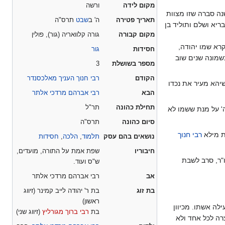
מקום לידה
ורשה
נה סברה שזו מצוות
תאריך פטירה
ה' ב
שבט
תרס"ה
ריא ושלם ותוליד בן
מקום קבורה
גורה קלוואריה (גור), פולין
קרא שמו יהודה,
חסידות
גור
כשמונה שנים שוב
מספר בשושלת
3
הקודם
רבי חנוך העניך מאלכסנדר
יהא מעיר את נכדו
הבא
רבי אברהם מרדכי אלתר
תחילת כהונה
תר"ל
 'אריה' על מנת ששמו לא
סיום כהונה
תרס"ה
ות מילא
רבי חנוך
נושאים בהם עסק
תלמוד
,
הלכה
,
חסידות
חיבוריו
שפת אמת על התורה, מועדים,
כאדמו"ר בהיותו בן 23. למרות היותו אדמו"ר, סרב לשבת
ש"ס ועוד.
אב
רבי אברהם מרדכי אלתר
בת זוג
בת ר' יהודה לייב קמינר (זיווג
ראשון)
לה אשתו. מכיוון
בת
רבי ברוך מגורליץ
(זיווג שני)
רה לכל אחד ולא