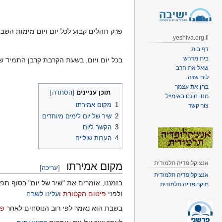
קפיצה
קפיצה
לניווט
לחיפוש
פרק תהלים קבוע לכל יום ויום מימות השב
yeshiva.org.il
דף בית
בית מדרש
בכל יום ויום, בשעת הקרבת קרבן התמיד של
שאל את הרב
לוח שנה
בחן את עצמך
תוכן עניינים
מנוי חינם באימייל
1
מקום אמירתו
צור קשר
2
שיר של יום לימים מיוחדים
3
הקשר ליום
4
הערות שוליים
אנציקלופדיה תלמודית
מקום אמירתו
[
עריכה
]
אנציקלופדיה תלמודית
בזמננו, אומרים את "שיר של יום" בסוף תפ
מיקרופדיה תלמודית
ולפני
פיטום הקטורת
ו
עלינו לשבח
.
בשבת הוא נאמר לפי רוב הנוסחים לאחר
פי