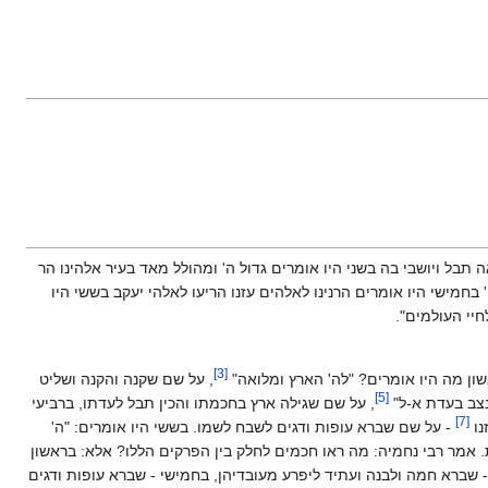
תבל ויושבי בה בשני היו אומרים גדול ה' ומהולל מאד בעיר אלהינו הר
בחמישי היו אומרים הרנינו לאלהים עזנו הריעו לאלהי יעקב בששי היו
יי העולמים".
]
3
[
שון מה היו אומרים? "לה' הארץ ומלואה"
, על שם שקנה והקנה ושליט
]
5
[
נצב בעדת א-ל"
, על שם שגילה ארץ בחכמתו והכין תבל לעדתו, ברביעי
]
7
[
נו
- על שם שברא עופות ודגים לשבח לשמו. בששי היו אומרים: "ה'
. אמר רבי נחמיה: מה ראו חכמים לחלק בין הפרקים הללו? אלא: בראשון
- שברא חמה ולבנה ועתיד ליפרע מעובדיהן, בחמישי - שברא עופות ודגים