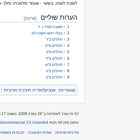
לשבח לשמו, בששי - שגמר מלאכתו ומלך ע
הערות שוליים
[
עריכה
]
↑
משנה תמיד ז, ד
↑
בבלי ראש השנה לא.
↑
תהלים כ"ד
↑
תהלים מ"ח
↑
תהלים פ"ב
↑
תהלים צ"ד
↑
תהלים פ"א
↑
תהלים צ"ג
↑
תהלים צ"ב
קטגוריות
:
אנציקלופדיה תורנית מרוכזת
דף זה נערך לאחרונה ב־26 במרץ 2009, בשעה 16:17.
התוכן זמין לפי תנאי
-Noncommercial 3.0 Unported
מדיניות פרטיות
אודות ויקישיבה
הבהרות משפטיו