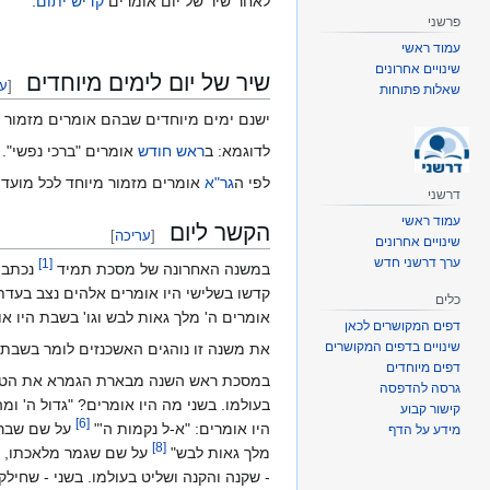
לאחר שיר של יום אומרים
קדיש יתום
.
פרשני
עמוד ראשי
שינויים אחרונים
שיר של יום לימים מיוחדים
[
ער
שאלות פתוחות
ישנם ימים מיוחדים שבהם אומרים מזמור ש
לדוגמא: ב
ראש חודש
אומרים "ברכי נפשי".
לפי ה
גר"א
אומרים מזמור מיוחד לכל מועד.
דרשני
עמוד ראשי
הקשר ליום
[
עריכה
]
שינויים אחרונים
ערך דרשני חדש
]
1
[
במשנה האחרונה של מסכת תמיד
נכתב: 
קדשו בשלישי היו אומרים אלהים נצב בעדת א
כלים
אומרים ה' מלך גאות לבש וגו' בשבת היו א
דפים המקושרים לכאן
שינויים בדפים המקושרים
את משנה זו נוהגים האשכנזים לומר בשבת
דפים מיוחדים
במסכת ראש השנה מבארת הגמרא את הטע
גרסה להדפסה
בעולמו. בשני מה היו אומרים? "גדול ה' ו
קישור קבוע
]
6
[
היו אומרים: "א-ל נקמות ה'"
על שם שברא 
מידע על הדף
]
8
[
מלך גאות לבש"
על שם שגמר מלאכתו, ומ
- שקנה והקנה ושליט בעולמו. בשני - שחילק