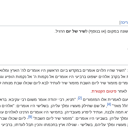
יכה
]
ונה במקום (או בנוסף) ל
שיר של יום
הרגיל.
"השיר שהיו הלוים אומרים במקדש ביום הראשון היו אומרים לה' הארץ ומלואה 
ל בקרב אלהים ישפוט ברביעי היו אומרים אל נקמות ה' אל נקמות הופיע וגו' 
ומרים מזמור שיר ליום השבת מזמור שיר לעתיד לבא ליום שכולו שבת מנוחה לח
 לאחר
פיטום הקטורת
.
]
2
[
ם לאמרית אלו המזמורים
: "תניא, רבי יהודה אומר משום רבי עקיבא: ברא
]
4
[
מהלל מאד"
, על שם שחילק מעשיו ומלך עליהן. בשלישי היו אומרים: "אלהים 
חמה ולבנה, ועתיד ליפרע מעובדיהן. בחמישי היו אומרים הרנינו לאלהים עוז
]
9
[
לך עליהן. בשביעי היו אומרים: "מזמור שיר ליום השבת"
- ליום שכולו שבת
 מעשיו ומלך עליהם, בשלישי - שגילה ארץ בחכמתו והכין תבל לעדתו, ברביעי 