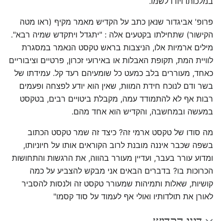
במלכותו ויודו לשמו.
פרופ' אביגדור שנאן כתב על הקדיש מאמר מקיף (ראו מטה
הקישור) שתחילתו בקטעים אלה : "יתגדל ויתקדש שמיה רבא".
מילים ארמיות אלו, הניצבות בראש טקסט הנאמר במסגרת
לוויית המת, תקופת האבלות או באירועי זכרון, פרטיים וציבוריים
כאחד, מעוררים בלב כמעט כל שומעיהם רעד קל. עמידתו של
בשר ודם לנוכח חידת המוות, שאין הוא יודע לפצחה ופעמים
רבות אף לא להתמודד עמה, מקבלת ביטויים רבים, בטקסט
במעשה ובמחשבה, והקדיש הוא אחד מהם.
מה סודו של טקסט ארמי זה? כיצד זה שמר טקסט הכתוב
בשפה שכבר איננה מובנת לרוב הקוראים אותו על חיוניותו,
ומדוע עורר בעבר, ועדיין מעורר בהווה, את הרגשות והתחושות
הכרוכות בו? בדברים הבאים אני מבקש להצביע על כמה
קושיות, שאלות ותמיהות שמעורר טקסט זה ולנסות להסביר
לאורן את תולדותיו ואולי אף לעמוד על סוד קסמו"
דיני הקדיש