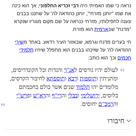
נראה כי שמו האמיתי היה
רבי זכריא החלפוני
, אך הוא כינה
את שמו "יוחנן מזרחי", יוחנן כהודאה לה' על שחננו בבנים
ונענה לתפילותיו, מזרחי כנראה על שם מקום מגוריו שנקרא
"מדנח" שב
ארמית
הוא מזרח.
חי בערים מדנח וגרמא, שבאזור העיר רדאע. באחד מ
שירי
ההודאה לה' על שזיכהו בבנים הוא מתפלל שיהיו
תלמידי
חכמים
וכך הוא כותב:
לעולם יהיו גורסים ל
אנ"ך
והגדות וכל הקונדריסים,
ומתניתין ו
תוספות
ו
רבא
ו
תוספתא
לחיבור הקרסים,
מלומדים יהו
תלמוד
שנים אשר כולם בחכמתם
בלוסים,
ירושלימי
ו
בבלי
וה
רי"ף
וה
רא"ש
ופ
רש"י
וה
רמב"ם
יחוסים.
חיבורו