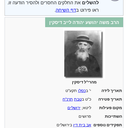
להשלים
את החלקים החסרים ולהסיר הודעה זו.
ראו פירוט ב
דף השיחה
.
הרב משה יהושע יהודה לייב דיסקין
מהרי"ל דיסקין
תאריך לידה
י' ב
כסלו
תקע"ט
תאריך פטירה
כ"ט ב
טבת
תרנ"ח
מקום פעילות
ליטא;
ירושלים
השתייכות
פרושים
תפקידים נוספים
אב בית דין
בירושלים