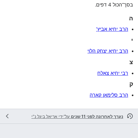
בסך־הכול 4 דפים.
ה
הרב יחיא אביץ'
י
הרב יחיא יצחק הלוי
צ
רבי יחיא צאלח
ק
הרב סלימאן קארה
נערך לאחרונה לפני 11 שנים
על־ידי
אריאל ביגל נ"י