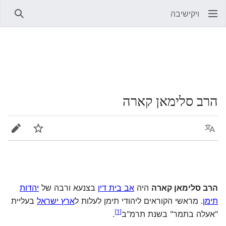
ויקישיבה
חיפוש
הרב סלימאן קארה
שפה
מעקב
עריכה
הרב סלימאן קארה
היה
אב בית דין
בצנעא ורבה של
יהדות
תימן
. מראשי הקוראים ליהודי תימן לעלות ל
ארץ ישראל
בעליית
]
1
[
"אעלה בתמר" בשנת תרמ"ב‏
.