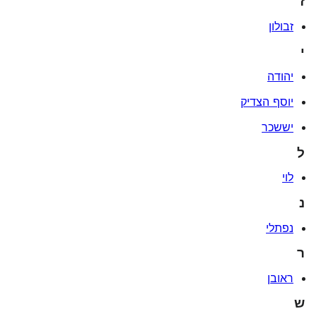
ז
זבולון
י
יהודה
יוסף הצדיק
יששכר
ל
לוי
נ
נפתלי
ר
ראובן
ש