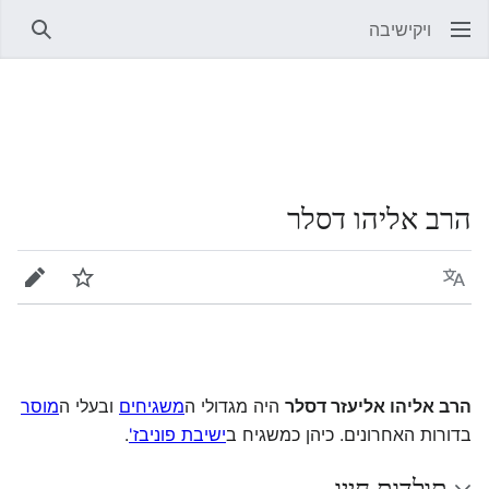
ויקישיבה
חיפוש
הרב אליהו דסלר
שפה
מעקב
עריכה
הרב אליהו אליעזר דסלר
היה מגדולי ה
משגיחים
ובעלי ה
מוסר
בדורות האחרונים. כיהן כמשגיח ב
ישיבת פוניבז'
.
תולדות חייו