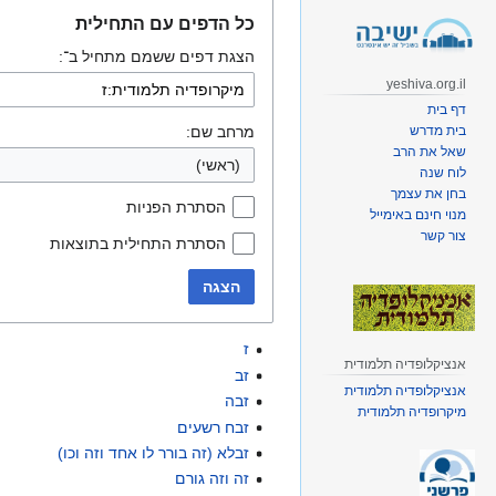
קפיצה
קפיצה
כל הדפים עם התחילית
לניווט
לחיפוש
הצגת דפים ששמם מתחיל ב־:
yeshiva.org.il
דף בית
בית מדרש
מרחב שם:
שאל את הרב
(ראשי)
לוח שנה
בחן את עצמך
הסתרת הפניות
מנוי חינם באימייל
צור קשר
הסתרת התחילית בתוצאות
הצגה
ז
אנציקלופדיה תלמודית
זב
אנציקלופדיה תלמודית
זבה
מיקרופדיה תלמודית
זבח רשעים
זבלא (זה בורר לו אחד וזה וכו)
זה וזה גורם