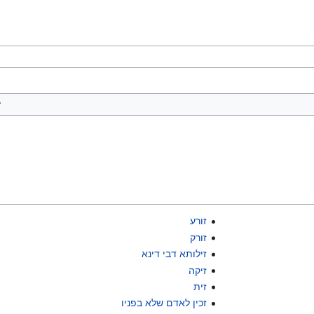
זורע
זורק
זילותא דבי דינא
זיקה
זית
זכין לאדם שלא בפניו