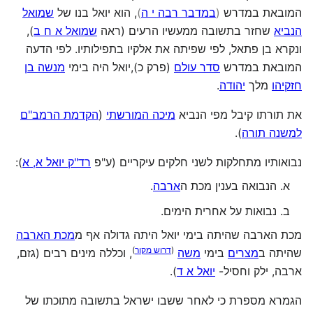
המובאת במדרש
(
במדבר רבה י ה
)
, הוא יואל בנו של
שמואל
הנביא
שחזר בתשובה ממעשיו הרעים (ראה
שמואל א ח ב
),
ונקרא בן פתאל, לפי שפיתה את אלקיו בתפילותיו. לפי הדעה
המובאת במדרש
סדר עולם
(פרק כ),יואל היה בימי
מנשה בן
חזקיהו
מלך
יהודה
.
את תורתו קיבל מפי הנביא
מיכה המורשתי
(
הקדמת הרמב"ם
למשנה תורה
).
נבואותיו מתחלקות לשני חלקים עיקריים (ע"פ
רד"ק יואל א, א
):
הנבואה בענין מכת ה
ארבה
.
נבואות על אחרית הימים.
מכת הארבה שהיתה בימי יואל היתה גדולה אף מ
מכת הארבה
(
דרוש מקור
)
שהיתה ב
מצרים
בימי
משה
, וכללה מינים רבים (גזם,
ארבה, ילק וחסיל-
יואל א ד
).
הגמרא מספרת כי לאחר ששבו ישראל בתשובה מתוכתו של