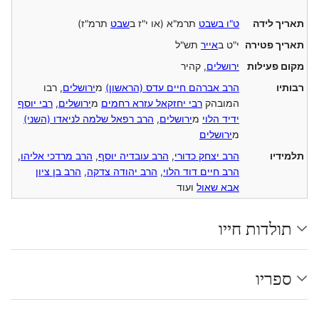
תאריך לידה
ט"ו בשבט
תרמ"א (או י"ז ב
שבט
תרמ"ז)
תאריך פטירה
י"ט ב
אייר
תש"ל
מקום פעילות
ירושלים
, קהיר
רבותיו
הרב אברהם חיים עדס (הראשון)
מ
ירושלים
, רבו
המובהק
רבי יחזקאל עזרא רחמים
מ
ירושלים
,
רבי יוסף
ידיד הלוי
מ
ירושלים
,
הרב רפאל שלמה לניאדו (השני)
מ
ירושלים
תלמידיו
הרב יצחק כדורי
,
הרב עובדיה יוסף
,
הרב מרדכי אליהו
,
הרב חיים דוד הלוי
,
הרב יהודה צדקה
,
הרב בן ציון
אבא שאול
ועוד
תולדות חייו
ספריו