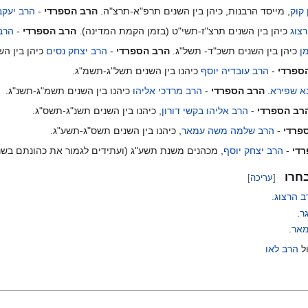
קוק
, מייסד הרבנות, כיהן בין השנים תרפ"א-תרצ"ה.
הרב הספרדי
-
הרב יעקב
רצוג
כיהן בין השנים תרצ"ז-תשי"ט (בזמן הקמת המדינה).
הרב הספרדי
-
הרב 
ן
כיהן בין השנים תשכ"ד- תשל"ג.
הרב הספרדי
-
הרב יצחק נסים
כיהן בין הש
ספרדי
-
הרב עובדיה יוסף
כיהנו בין השנים תשל"ג-תשמ"ג.
א שפירא
.
הרב הספרדי
-
הרב מרדכי אליהו
כיהנו בין השנים תשמ"ג-תשנ"ג.
רב הספרדי
-
הרב אליהו בקשי דורון
, כיהנו בין השנים תשנ"ג-תשס"ג.
פרדי
-
הרב שלמה משה עמאר
, כיהנו בין השנים תשס"ג-תשע"ג.
די
-
הרב יצחק יוסף
, מכהנים משנת תשע"ג (ועתידים לגמור את כהונתם בשנ
חרו
[
עריכה
]
ב הרצוג.
ר
.
מאר
.
ל
הרב לאו