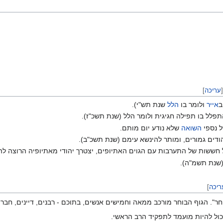
[
עריכה
]
ב
אייר
ולומר בו
הלל
שנת תש"י).
תפלל בו תפילה חגיגית ולומר הלל (שנת תשכ"ז).
ל נספי
השואה
שלא נודע יום מותם.
הודים גמורים, ומותר להינשא עימם (שנת תשכ"ב).
 חששות של התערבות עם הגוים האתיופים, יצטרך יהודי מאתיופיה הרוצה להי
 (שנת תשמ"ה).
ריכה
]
ר". הגוף הבוחר מורכב ממאה וחמישים אנשים, בתוכם - רבנים, דיינים, חברי 
כול להיות מועמד לתפקיד הרב הראשי.