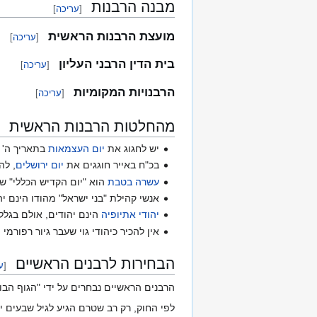
מבנה הרבנות
[
עריכה
]
מועצת הרבנות הראשית
[
עריכה
]
בית הדין הרבני העליון
[
עריכה
]
הרבנויות המקומיות
[
עריכה
]
מהחלטות הרבנות הראשית
יש לחגוג את
יום העצמאות
בתאריך ה' 
בכ"ח באייר חוגגים את
יום ירושלים
, לה
עשרה בטבת
הוא "יום הקדיש הכללי" ש
אנשי קהילת "בני ישראל" מהודו הינם י
יהודי אתיופיה
הינם יהודים, אולם בגלל
אין להכיר כיהודי גוי שעבר גיור רפורמי
הבחירות לרבנים הראשיים
[
ע
הרבנים הראשיים נבחרים על ידי "הגוף הבוח
לפי החוק, רק רב שטרם הגיע לגיל שבעים י