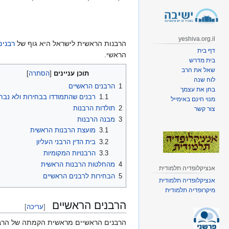
קפיצה
קפיצה
לניווט
לחיפוש
yeshiva.org.il
הרבנות הראשית לישראל היא גוף של
רבנים
דף בית
הראשי.
בית מדרש
שאל את הרב
תוכן עניינים
לוח שנה
1
הרבנים הראשיים
בחן את עצמך
1.1
רבנים שהתמודדו בבחירות ולא נבח
מנוי חינם באימייל
2
תולדות הרבנות
צור קשר
3
מבנה הרבנות
3.1
מועצת הרבנות הראשית
3.2
בית הדין הרבני העליון
3.3
הרבנויות המקומיות
4
מהחלטות הרבנות הראשית
אנציקלופדיה תלמודית
5
הבחירות לרבנים הראשיים
אנציקלופדיה תלמודית
מיקרופדיה תלמודית
הרבנים הראשיים
[
עריכה
]
הרבנים הראשיים מראשית הקמתה של הרבנ