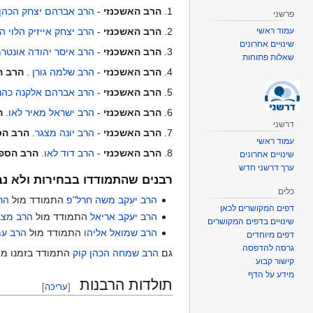
1.
הרב האשכנזי
-
הרב אברהם יצחק הכהן 
פרשני
2.
הרב האשכנזי
-
הרב יצחק אייזיק הלוי ה
עמוד ראשי
שינויים אחרונים
3.
הרב האשכנזי
-
הרב איסר יהודה אונטרמ
שאלות פתוחות
4.
הרב האשכנזי
-
הרב שלמה גורן
.
הרב ה
5.
הרב האשכנזי
-
הרב אברהם אלקנה כהנ
6.
הרב האשכנזי
-
הרב ישראל מאיר לאו
.
ה
דרשני
7.
הרב האשכנזי
-
הרב יונה מצגר
.
הרב הס
עמוד ראשי
8.
הרב האשכנזי
-
הרב דוד לאו
.
הרב הספר
שינויים אחרונים
ערך דרשני חדש
רבנים שהתמודדו בבחירות ולא נב
כלים
הרב יעקב משה חרל"פ
התמודד מול
הר
דפים המקושרים לכאן
הרב יעקב אריאל
התמודד מול
הרב מצג
שינויים בדפים המקושרים
הרב שמואל אליהו
התמודד מול
הרב ע
דפים מיוחדים
גרסה להדפסה
גם
הרב שמחה הכהן קוק
התמודד בזמנו מו
קישור קבוע
מידע על הדף
תולדות הרבנות
[
עריכה
]