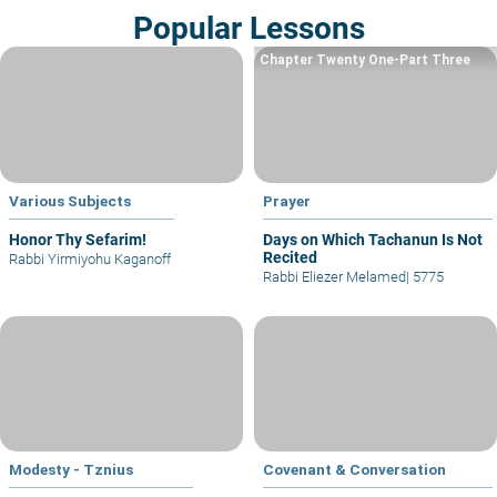
Popular Lessons
Chapter Twenty One-Part Three
Various Subjects
Prayer
Honor Thy Sefarim!
Days on Which Tachanun Is Not
Recited
Rabbi Yirmiyohu Kaganoff
Rabbi Eliezer Melamed
|
5775
Modesty - Tznius
Covenant & Conversation