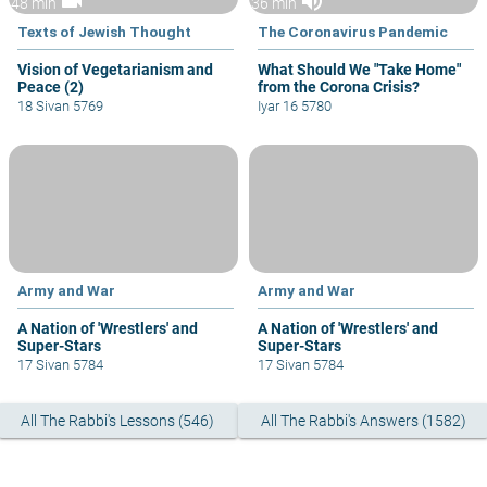
videocam
volume_up
48 min
36 min
Texts of Jewish Thought
The Coronavirus Pandemic
Vision of Vegetarianism and
What Should We "Take Home"
Peace (2)
from the Corona Crisis?
18 Sivan 5769
Iyar 16 5780
Army and War
Army and War
A Nation of 'Wrestlers' and
A Nation of 'Wrestlers' and
Super-Stars
Super-Stars
17 Sivan 5784
17 Sivan 5784
All The Rabbi's Lessons (546)
All The Rabbi's Answers (1582)