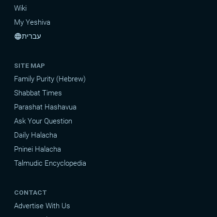
Wiki
My Yeshiva
עברית
language
SITE MAP
Family Purity (Hebrew)
Shabbat Times
Parashat Hashavua
Ask Your Question
Daily Halacha
Pninei Halacha
Talmudic Encyclopedia
CONTACT
Advertise With Us