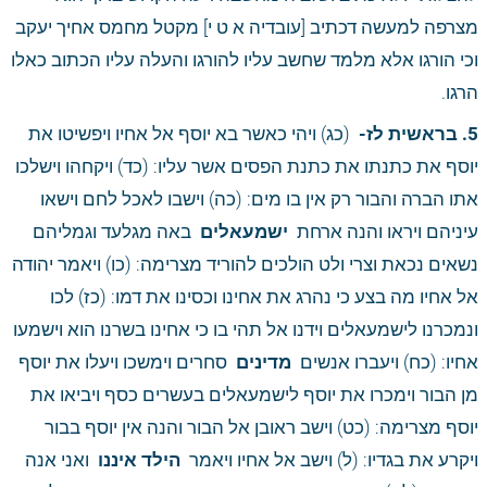
מצרפה למעשה דכתיב [עובדיה א ט י] מקטל מחמס אחיך יעקב 
וכי הורגו אלא מלמד שחשב עליו להורגו והעלה עליו הכתוב כאלו 
הרגו.
5. בראשית לז- 
 (כג) ויהי כאשר בא יוסף אל אחיו ויפשיטו את 
יוסף את כתנתו את כתנת הפסים אשר עליו: (כד) ויקחהו וישלכו 
אתו הברה והבור רק אין בו מים: (כה) וישבו לאכל לחם וישאו 
עיניהם ויראו והנה ארחת 
 ישמעאלים 
 באה מגלעד וגמליהם 
נשאים נכאת וצרי ולט הולכים להוריד מצרימה: (כו) ויאמר יהודה 
אל אחיו מה בצע כי נהרג את אחינו וכסינו את דמו: (כז) לכו 
ונמכרנו לישמעאלים וידנו אל תהי בו כי אחינו בשרנו הוא וישמעו 
אחיו: (כח) ויעברו אנשים 
 מדינים 
 סחרים וימשכו ויעלו את יוסף 
מן הבור וימכרו את יוסף לישמעאלים בעשרים כסף ויביאו את 
יוסף מצרימה: (כט) וישב ראובן אל הבור והנה אין יוסף בבור 
ויקרע את בגדיו: (ל) וישב אל אחיו ויאמר 
 הילד איננו 
 ואני אנה 