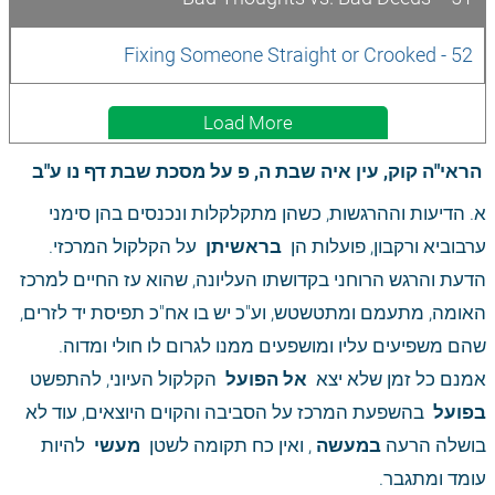
52 - Fixing Someone Straight or Crooked
Load More
 הראי"ה קוק, עין איה שבת ה, פ על מסכת שבת דף נו ע"ב
א. הדיעות וההרגשות, כשהן מתקלקלות ונכנסים בהן סימני 
ערבוביא ורקבון, פועלות הן 
 בראשיתן 
 על הקלקול המרכזי. 
הדעת והרגש הרוחני בקדושתו העליונה, שהוא עז החיים למרכז 
האומה, מתעמם ומתטשטש, וע"כ יש בו אח"כ תפיסת יד לזרים, 
שהם משפיעים עליו ומושפעים ממנו לגרום לו חולי ומדוה. 
אמנם כל זמן שלא יצא 
 אל הפועל 
 הקלקול העיוני, להתפשט 
בפועל 
 בהשפעת המרכז על הסביבה והקוים היוצאים, עוד לא 
בושלה הרעה
 במעשה
 , ואין כח תקומה לשטן 
 מעשי 
 להיות 
עומד ומתגבר. 