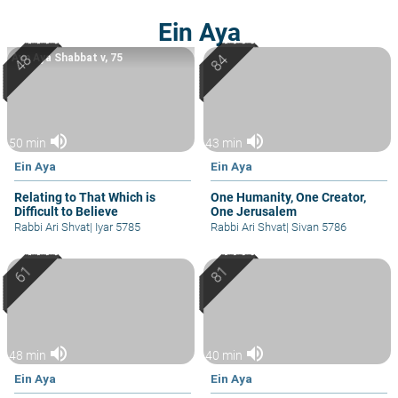
Ein Aya
Ayn Aya Shabbat v, 75
volume_up
volume_up
50 min
43 min
Ein Aya
Ein Aya
Relating to That Which is
One Humanity, One Creator,
Difficult to Believe
One Jerusalem
Rabbi Ari Shvat
|
Iyar 5785
Rabbi Ari Shvat
|
Sivan 5786
volume_up
volume_up
48 min
40 min
Ein Aya
Ein Aya