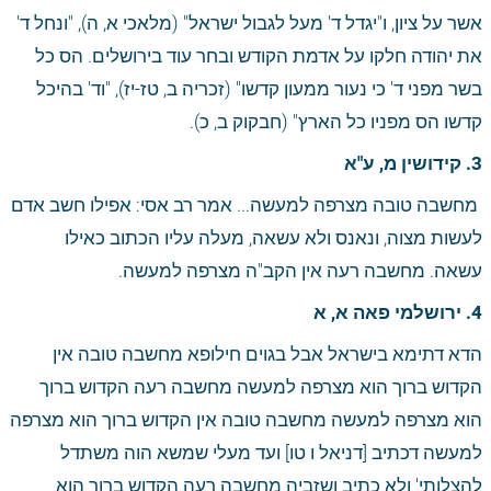
אשר על ציון, ו"יגדל ד' מעל לגבול ישראל" (מלאכי א, ה), "ונחל ד' 
את יהודה חלקו על אדמת הקודש ובחר עוד בירושלים. הס כל 
בשר מפני ד' כי נעור ממעון קדשו" (זכריה ב, טז-יז), "וד' בהיכל 
קדשו הס מפניו כל הארץ" (חבקוק ב, כ). 
3. קידושין מ, ע"א
 מחשבה טובה מצרפה למעשה... אמר רב אסי: אפילו חשב אדם 
לעשות מצוה, ונאנס ולא עשאה, מעלה עליו הכתוב כאילו 
עשאה. מחשבה רעה אין הקב"ה מצרפה למעשה.
4. ירושלמי פאה א, א
הדא דתימא בישראל אבל בגוים חילופא מחשבה טובה אין 
הקדוש ברוך הוא מצרפה למעשה מחשבה רעה הקדוש ברוך 
הוא מצרפה למעשה מחשבה טובה אין הקדוש ברוך הוא מצרפה 
למעשה דכתיב [דניאל ו טו] ועד מעלי שמשא הוה משתדל 
להצלותי' ולא כתיב ושזביה מחשבה רעה הקדוש ברוך הוא 