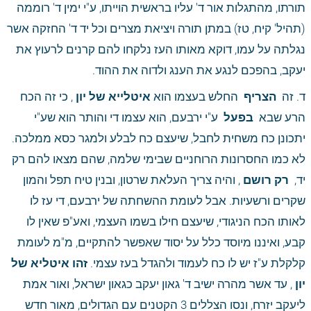
תורתו, מהתגלות אור ד' עליו בראשית הוייתו, ע"י ימין ד' רוממה 
(תהיל' קיח, טז) במתן תורה ויציאת מצרים וכל יד ד' החזקה אשר 
נגלתה על עמו, דוקא מאותו העז נלקחו להם קרנים לרעוץ את 
יעקב, בהפכם לנגע את הענג ולדוה את ההוד. 
ד. זה 
 הצריף 
 החלש בעצמו הוא
 איטלייא של יון
 , כי זה הכח 
הרע שבא 
 בפעל 
 ע"י ירבעם, הוא עצמו די והותר הוא שע"י 
יתכונן כח משחית לחבל, שיעצם כח לבלע ולמגר כסא ממלכה. 
לא כמו החסרונות הרוחניים שבימי שלמה, שהם מצאו להם רק 
יד, 
 רק רושם
 , והיה צריך העלאת שרטון, ובנין טיח תפל והמון 
שקרים ורשעיות. אבל לעומת ההשחתה של ירבעם, די עז לו 
לאותו הכח הניגודי, שיעצם חילו בשמו העצמי, ואע"פ שאין לו 
קבע, ואיננו מיוסד כלל על יסוד שאפשר להתקיים, מ"מ לעומת 
קלקלת ע"ז יש לו כח לעמוד ולהגדל בעז עצמי.
 זהו איטליא של 
יון
 , עד אשר מהרה ישיב ד' גאון יעקב כגאון ישראל, ואור אמת 
ליעקב יזרח, ונסו הצללים 3 הקטנים עם הגדולים, מאור חדש 