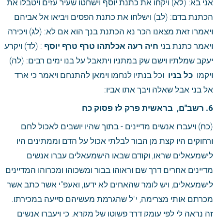
אני בא: (לא) ויקחו את כתנת יוסף וישחטו שעיר עזים ויטבלו את 
הכתנת בדם: (לב) וישלחו את כתנת הפסים ויביאו אל אביהם 
ויאמרו זאת מצאנו הכר נא הכתנת בנך הוא אם לא: (לג) ויכירה 
ויאמר כתנת בני
 חיה רעה אכלתהו טרף טרף יוסף
 : (לד) ויקרע 
יעקב שמלתיו וישם שק במתניו ויתאבל על בנו ימים רבים: (לה) 
ויקמו 
 כל בניו 
 וכל בנתיו לנחמו וימאן להתנחם ויאמר כי ארד 
אל בני אבל שאלה ויבך אתו אביו:
6. רשב"ם,
 בראשית פרק לז פסוק כח
(כח) ויעברו אנשים מדיינים - בתוך שהיו יושבים לאכול לחם 
ורחוקים היו קצת מן הבור לבלתי אכול על הדם וממתינים היו 
לישמעאלים שראו, וקודם שבאו הישמעאלים עברו אנשים 
מדיינים אחרים דרך שם וראוהו בבור ומשכוהו ומכרוהו המדיינים 
לישמעאלים, ויש לומר שהאחים לא ידעו, ואעפ"י אשר כתב אשר 
מכרתם אותי מצרימה, י"ל שהגרמת מעשיהם סייעה במכירתו. 
זה נראה לי לפי עומק דרך פשוטו של מקרא. כי ויעברו אנשים 