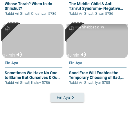
Whose Torah? When to do
The Middle-Child & Anti-
Shlichut?
Tzni'ut Syndrome- Negative
Attention
Rabbi Ari Shvat
|
Cheshvan 5786
Rabbi Ari Shvat
|
Sivan 5786
Ayn Aya Shabbat v, 79
volume_up
volume_up
37 min
48 min
Ein Aya
Ein Aya
Sometimes We Have No One
Good Free Will Enables the
to Blame But Ourselves & Our
Temporary Choosing of Bad,
Imagination!
Even Terrible
Rabbi Ari Shvat
|
Kislev 5786
Rabbi Ari Shvat
|
Iyar 5785
keyboard_arrow_right
Ein Aya