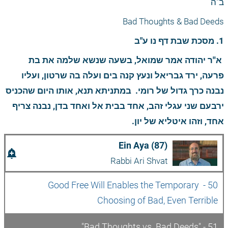
ב"ה
Bad Thoughts & Bad Deeds
1. מסכת שבת דף נו ע"ב
 א''ר יהודה אמר שמואל, בשעה שנשא שלמה את בת 
פרעה, ירד גבריאל ונעץ קנה בים ועלה בה שרטון, ועליו 
נבנה כרך גדול של רומי.
 במתניתא תנא, אותו היום שהכניס 
ירבעם שני עגלי זהב, אחד בבית אל ואחד בדן, נבנה צריף 
אחד, וזהו איטליא של יון.
Ein Aya (87)
add_alert
Rabbi Ari Shvat
50 - Good Free Will Enables the Temporary 
Choosing of Bad, Even Terrible
51 - "Bad Thoughts vs. Bad Deeds"