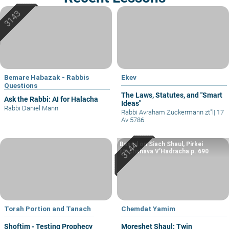
Bemare Habazak - Rabbis
Ekev
Questions
The Laws, Statutes, and "Smart
Ask the Rabbi: AI for Halacha
Ideas"
Rabbi Daniel Mann
Rabbi Avraham Zuckermann zt"l
|
17
Av 5786
Based on Siach Shaul, Pirkei
Machshava V’Hadracha p. 690
Torah Portion and Tanach
Chemdat Yamim
Shoftim - Testing Prophecy
Moreshet Shaul: Twin