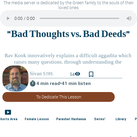
The media server is dedicated by the Green family to the souls of their
loved ones
bookmark_border
visibility
54
timer
4 min read
•
41 min listen
To Dedicate This Lesson
smart_display
Shorts Area
Female Lesson
Parashat Hashavua
Series'
Library
P