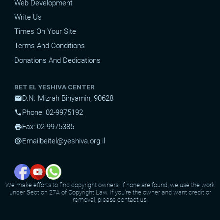
Web Development
Write Us
Times On Your Site
Terms And Conditions
Donations And Dedications
BET EL YESHIVA CENTER
D.N. Mizrah Binyamin, 90628
mail
Phone: 02-9975192
phone
Fax: 02-9975385
print
Email
beitel@yeshiva.org.il
alternate_email
We make efforts to find copyright owners. If none are found, we use the work
under Section 27A of Copyright Law. If you're the owner and want credit or
removal, please contact us.