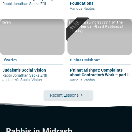
Foundations
Rabbi Jonathan Sacks Z"tl
Various Rabbis
Re’eh
(based on ruling 83037.1 of the
Eretz Hemdah-Gazit Rabbinical
Courts)
D'varim
P'ninat Mishpat
Judaism’s Social Vision
P'ninat Mishpat: Complaints
about Contractor’s Work – part II
Rabbi Jonathan Sacks Z"tl
|
Judaism’s Social Vision
Various Rabbis
keyboard_arrow_right
Recent Lessons
Rabbis in Midrash