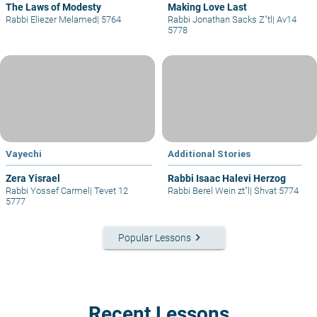
The Laws of Modesty
Making Love Last
Rabbi Eliezer Melamed
|
5764
Rabbi Jonathan Sacks Z"tl
|
Av14
5778
Vayechi
Additional Stories
Zera Yisrael
Rabbi Isaac Halevi Herzog
Rabbi Yossef Carmel
|
Tevet 12
Rabbi Berel Wein zt"l
|
Shvat 5774
5777
keyboard_arrow_right
Popular Lessons
Recent Lessons