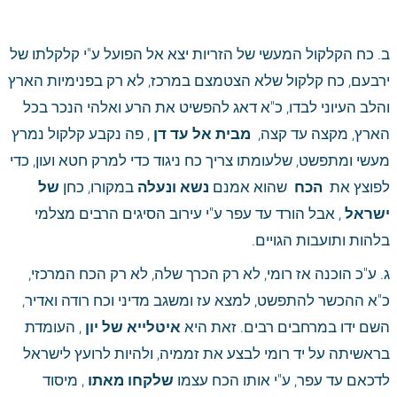
ב. כח הקלקול המעשי של הזריות יצא אל הפועל ע"י קלקלתו של 
ירבעם, כח קלקול שלא הצטמצם במרכז, לא רק בפנימיות הארץ 
והלב העיוני לבדו, כ"א דאג להפשיט את הרע ואלהי הנכר בכל 
הארץ, מקצה עד קצה, 
 מבית אל עד דן
 , פה נקבע קלקול נמרץ 
מעשי ומתפשט, שלעומתו צריך כח ניגוד כדי למרק חטא ועון, כדי 
לפוצץ את 
 הכח 
 שהוא אמנם
 נשא ונעלה
 במקורו, כחן
 של 
ישראל
 , אבל הורד עד עפר ע"י עירוב הסיגים הרבים מצלמי 
בלהות ותועבות הגויים. 
ג. ע"כ הוכנה אז רומי, לא רק הכרך שלה, לא רק הכח המרכזי, 
כ"א ההכשר להתפשט, למצא עז ומשגב מדיני וכח רודה ואדיר, 
השם ידו במרחבים רבים. זאת היא
 איטלייא של יון
 , העומדת 
בראשיתה על יד רומי לבצע את זממיה, ולהיות לרועץ לישראל 
לדכאם עד עפר, ע"י אותו הכח עצמו
 שלקחו מאתו
 , מיסוד 