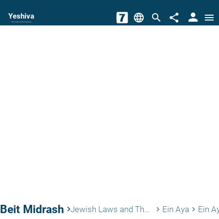
person
Yeshiva
language
search
share
menu
The torah world Gateway
Beit Midrash
keyboard_arrow_right
Jewish Laws and Thoughts
Ein Aya
Ein A
keyboard_arrow_right
keyboard_arrow_right