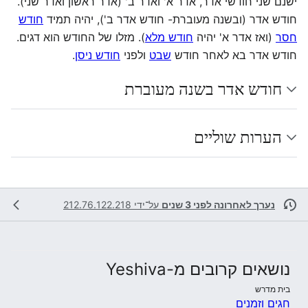
ישנם שני חודשי אדר, אדר א' ואדר ב' (אדר ראשון ואדר שני).
חודש אדר (ובשנה מעוברת- חודש אדר ב'), יהיה תמיד
חודש
חסר
(ואז אדר א' יהיה
חודש מלא
). מזלו של החודש הוא דגים.
חודש אדר בא לאחר חודש
שבט
ולפני
חודש ניסן
.
חודש אדר בשנה מעוברת
הערות שוליים
נערך לאחרונה לפני 3 שנים
על־ידי
212.76.122.218
נושאים קרובים מ-Yeshiva
בית מדרש
חגים וזמנים