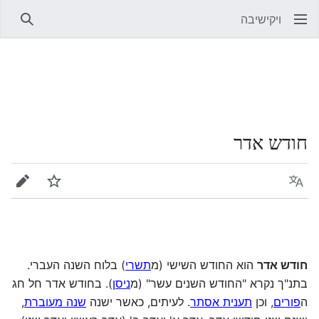
ויקישיבה
חיפוש
חודש אדר
שפה
מעקב
עריכה
חודש אדר
הוא החודש השישי (מ
תשרי
) בלוח השנה העברי.
בתנ"ך נקרא "החודש השנים עשר" (מ
ניסן
). בחודש אדר חל חג
ה
פורים
, וכן
תענית אסתר
. לעיתים, כאשר ישנה
שנה מעוברת
,