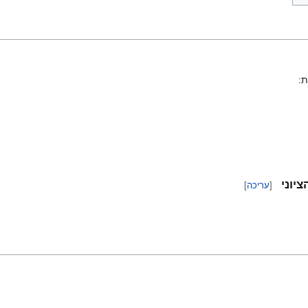
ת:
יוני
[
עריכה
]