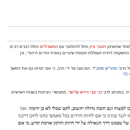
לאחר שהארגון
חובבי ציון
החל להתחבר עם ה
משכילים
החלו רבנים רבים
ההשקפה דתית השוללת הכנסת שינויים באורח החיים היהודי, וכן
ל הרבי
מהר"ש
מ
חב"ד
. הם נענו על ידי הרב, כי אם יוסיפו גם את המשך
]
1
[
‏
יה. במכתב לרב
רבי צבי הירש קלישר
, ממבשרי הציונות בשנות השישים
 למצוה וגם חובה גדולה יחשוב, לקט שכלי לא כן ידומה
. ואני
 לנגד עינינו כי אם להיות חרדים בכל מאמצי כחנו לתקן דרכנו
ל שכמנו דרך הגאולה על ידי חיזוק ותיקון אדמת קדש, כי אם