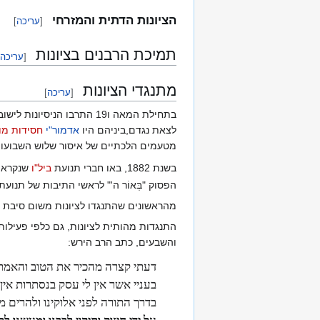
הציונות הדתית והמזרחי
[
עריכה
]
תמיכת הרבנים בציונות
[
עריכה
מתנגדי הציונות
[
עריכה
]
בתחילת המאה ו19 התרבו הניסיונות לישוב יהודי מטעם ארגון
לצאת נגדם,ביניהם היו
אדמור"י
חסידות מו
מטעמים הלכתיים של איסור שלוש השבועות
בשנת 1882, באו חברי תנועת
ביל"ו
שנקראה 
הפסוק "בְּאוֹר ה'" לראשי התיבות של תנוע
מהראשונים שהתנגדו לציונות משום סיבת
התנגדות מהותית לציונות, גם כלפי פעילות
והשבעים, כתב הרב הירש:
דעתי קצרה מהכיר את הטוב והאמת 
בעניי אשר אין לי עסק בנסתרות אין 
בדרך התורה לפני אלוקינו ולהרים מ