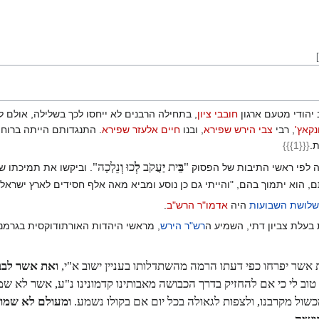
]
חובבי ציון
, בתחילה הרבנים לא ייחסו לכך בשלילה, אולם 
נקאץ'
, רבי
צבי הירש שפירא
, ובנו
חיים אלעזר שפירא
. התנגדותם הייתה ברוח 
.
{{{1}}}
"
בֵּ
ית
יַ
עֲקֹב
לְ
כוּ
וְ
נֵלְכָה"
לפי ראשי התיבות של הפסוק
. וביקשו את תמיכתו ש
תם, הוא יתמוך בהם, "והייתי גם כן נוסע ומביא מאה אלף חסידים לארץ ישראל".
שלושת השבועות
היה
אדמו"ר הרש"ב
.
 בעלת צביון דתי, השמיע ה
רש"ר הירש
, מראשי היהדות האורתודוקסית בגרמנ
אשר יפרחו כפי דעתו הרמה מהשתדלותו בעניין ישוב א"י,
ואת אשר לבבו
טוב לי כי אם להחזיק בדרך הכבושה מאבותינו קדמונינו נ"ע, אשר לא שמו
כשול מקרבנו, ולצפות לגאולה בכל יום אם בקולו נשמע.
ומעולם לא שמו ע