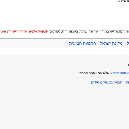
תושיה
.
הדות המסורתית במזרח אירופה, בתוך:
ציונות ודת
, (עורכים:
שמואל אלמוג
,
יהודה ריינהרץ
ו
אני
ל
מדינת ישראל
התנועה הציונית
Attribution
אלא אם נאמר אחרת.
ת
תצוגת מכשירים ניידים