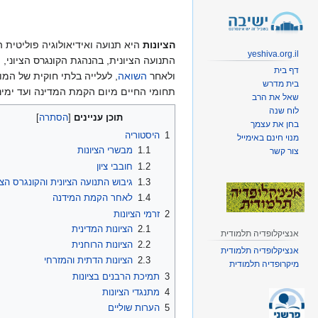
קפיצה
קפיצה
לניווט
לחיפוש
הציונות
היא תנועה ואידיאולוגיה פוליטית ה
yeshiva.org.il
התנועה הציונית, בהנהגת הקונגרס הציוני, 
דף בית
ולאחר
השואה
, לעלייה בלתי חוקית של המו
בית מדרש
תחומי החיים מיום הקמת המדינה ועד ימינו
שאל את הרב
לוח שנה
תוכן עניינים
בחן את עצמך
1
היסטוריה
מנוי חינם באימייל
1.1
מבשרי הציונות
צור קשר
1.2
חובבי ציון
1.3
גיבוש התנועה הציונית והקונגרס הציו
1.4
לאחר הקמת המידנה
2
זרמי הציונות
2.1
הציונות המדינית
אנציקלופדיה תלמודית
2.2
הציונות הרוחנית
אנציקלופדיה תלמודית
2.3
הציונות הדתית והמזרחי
מיקרופדיה תלמודית
3
תמיכת הרבנים בציונות
4
מתנגדי הציונות
5
הערות שוליים