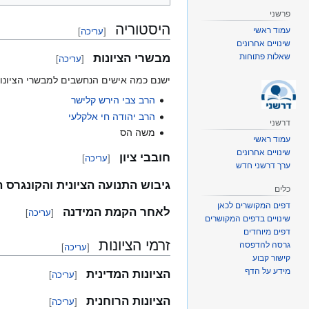
פרשני
היסטוריה
עמוד ראשי
[
עריכה
]
שינויים אחרונים
שאלות פתוחות
מבשרי הציונות
[
עריכה
]
ישנם כמה אישים הנחשבים למבשרי הציונו
הרב צבי הירש קלישר
הרב יהודה חי אלקלעי
דרשני
משה הס
עמוד ראשי
שינויים אחרונים
חובבי ציון
[
עריכה
]
ערך דרשני חדש
גיבוש התנועה הציונית והקונגרס הצ
כלים
דפים המקושרים לכאן
לאחר הקמת המידנה
[
עריכה
]
שינויים בדפים המקושרים
דפים מיוחדים
זרמי הציונות
גרסה להדפסה
[
עריכה
]
קישור קבוע
מידע על הדף
הציונות המדינית
[
עריכה
]
הציונות הרוחנית
[
עריכה
]