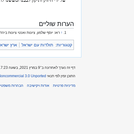
על ידי חיזוק ותיקון לבבנו ומעשנו ל
הערות שוליים
↑
ראו: יוסף שלמון, ציונות ואנטי ציונות בי
קטגוריות
:
תולדות עם ישראל
ארץ ישרא
דף זה נערך לאחרונה ב־9 במרץ 2021, בשעה 17:23.
התוכן זמין לפי תנאי
-Noncommercial 3.0 Unported
מדיניות פרטיות
אודות ויקישיבה
הבהרות משפטיו