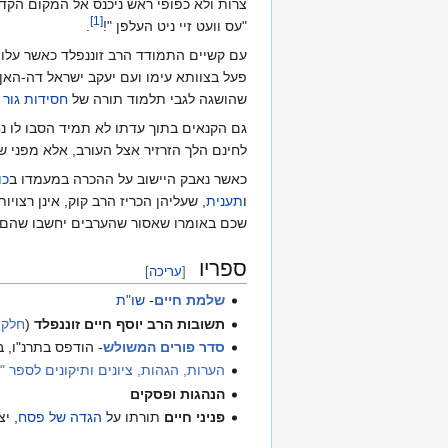
צרות ולא כפופי ראש ניכנס אל המקום הקדו
]
1
[
"עס וועט זיי ניט העלפן "!
.
עם קשיים התמודד הרב זוננפלד כאשר עלו 
פעל בצוותא עימו ועם יעקב ישראל דה-האן.
שהושגה לגבי תלמוד תורה של
חסידות גור
(
גם הקנאים בתוך עדתו לא תמיד הסבו לו נח
לחינם הלך הזרזיר אצל העורב, אלא מפני שה
כאשר נאבק היישוב על ההכרה במעמדו ב
כו
ו
תענית
, שעליהן הכריז הרב קוק, אינן רצו
שכם באומרו שאסור שהערבים יחשבו שהם יכ
ספריו
[
עריכה
]
שלמת חיים
-
שו"ת
תשובות הרב יוסף חיים זוננפלד
(
חלק 
סדר פורים המשולש
- הודפס בתרנ"ו, 
הערות, הגהות, ציונים ותיקונים לספר "
הנהגות ופסקים
פניני חיים
תורתו על
הגדה של פסח
, י