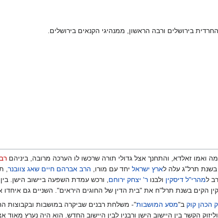
רדית בירושלים ורבה הראשון, ממנהיגי הקנאים בירושלים.
ה ואמו זאלדא, והתחנך אצל גדולי תורה שרכשו לו הערכה מרובה, ביניהם
רבי
 בשנת תרל"ג עלה ל
ארץ ישראל
יחד עם מורו,
הרב אברהם חיים שאג צוובנר
, ת
ב ל
מהרי"ל דיסקין
ולבנו
ר' יצחק ירוחם
, ורכש עמדת השפעה ביישוב הישן. בין
קין הקים בשנת תרל"ח את "בית הדין של החוגים היראים". השניים גם איחדו את
 הכהן קוק
ב"
מסע המושבות
"- משלחת רבנים שביקרה במושבות ובקבוצות ה
זוק הקשר בין היישוב הישן ורבניו לבין היישוב החדש. הוא היה נערץ מאוד א