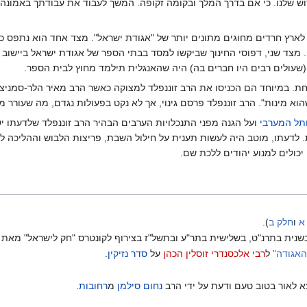
ש שלנו. כי אם בדרך המלך ובקומה זקופה. המשך לעבוד את עבודתך באמונה ו
לארץ חרדים מחוגים מתונים יותר של "אגודת ישראל". מצד אחד הוא נתפס כב
 מצד שני, דפוסי החינוך שביקשו למסד בבתי הספר של אגודת ישראל ביישוב ה
שעולים רבים היו חברים בה) היה שהאנגלית תילמד מחוץ לבית הספר.
ת. במיוחד הם הכניסו את הרב זוננפלד למצוקה כאשר הרב מאיר הלר-סמניצר פ
וא מינות". הרב זוננפלד פרסם גינוי, אך לא נקט בפעולות נגדם, מה שעורר מ
תל המערבי
ועל הגנה מפני התנכלויות הערבים הבהיר הרב זוננפלד שלדעתו י
יות. לדעתו, מוטב היה לעשות תענית על חילול השבת, פריצות הלבוש וההליכה
ולים למנוע יהודים ללכת שם.
א
ו
חלק ב
).
בשנית בתרנ"ט, בשלישית בתר"ע ובתשל"ז בצירוף לקונטרס "חק לישראל" מאת
האגודה"
ל
רבי אלכסנדרי זוסלין הכהן
על
סדר נזיקין
.
צא לאור בטוב טעם ודעת על ידי הרב
נחום סילמן
מ
רחובות
.