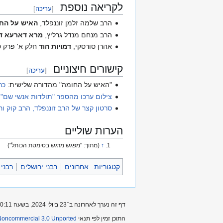
לקריאה נוספת
[
עריכה
]
הרב שלמה זלמן זוננפלד,
האיש על הח
הרב מנחם מנדל גרליץ,
מרא דארעא ד
אהרן סורסקי,
דמויות הוד
חלק א' פרק ט
קישורים חיצוניים
[
עריכה
]
"האיש על החומה" מהדורה שלישית:
כר
צילום ערכו מהספר "תולדות אנשי שם"
סרטון קצר של הרב זוננפלד, הרב קוק 
הערות שוליים
↑
(מתוך: "מפגש מרגש בסימטת הכותל")
קטגוריות
:
אחרונים
רבני ירושלים
רבני 
דף זה נערך לאחרונה ב־23 ביולי 2024, בשעה 20:11.
התוכן זמין לפי תנאי
-Noncommercial 3.0 Unported