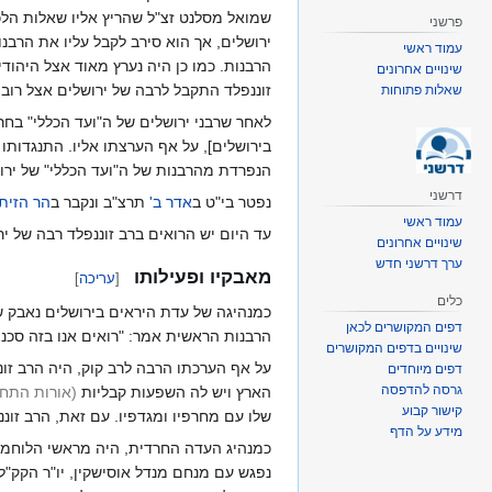
שמואל מסלנט זצ"ל שהריץ אליו שאלות הלכ
פרשני
ירושלים, אך הוא סירב לקבל עליו את הרבנו
עמוד ראשי
הרבנות. כמו כן היה נערץ מאוד אצל היהודי
שינויים אחרונים
זוננפלד התקבל לרבה של ירושלים אצל רוב י
שאלות פתוחות
לאחר שרבני ירושלים של ה"ועד הכללי" בחר
בירושלים], על אף הערצתו אליו. התנגדותו
הנפרדת מהרבנות של ה"ועד הכללי" של ירוש
דרשני
נפטר בי"ט ב
אדר ב'
תרצ"ב ונקבר ב
הר הזית
עמוד ראשי
עד היום יש הרואים ברב זוננפלד רבה של 
שינויים אחרונים
ערך דרשני חדש
מאבקיו ופעילותו
[
עריכה
]
כלים
כמנהיגה של עדת היראים בירושלים נאבק 
דפים המקושרים לכאן
הרבנות הראשית אמר: "רואים אנו בזה סכנה
שינויים בדפים המקושרים
על אף הערכתו הרבה לרב קוק, היה הרב זונ
דפים מיוחדים
גרסה להדפסה
הארץ ויש לה השפעות קבליות
(אורות התחי
קישור קבוע
שלו עם מחרפיו ומגדפיו. עם זאת, הרב זו
מידע על הדף
כמנהיג העדה החרדית, היה מראשי הלוחמי
נפגש עם מנחם מנדל אוסישקין, יו"ר הקק"ל,