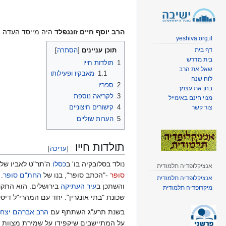
קפיצה
קפיצה
לניווט
לחיפוש
הרב יוסף חיים זוננפלד
היה מייסד העדה הח
yeshiva.org.il
דף בית
תוכן עניינים
בית מדרש
1
תולדות חייו
שאל את הרב
1.1
מאבקיו ופעילותו
לוח שנה
2
ספריו
בחן את עצמך
3
לקריאה נוספת
מנוי חינם באימייל
4
קישורים חיצוניים
צור קשר
5
הערות שוליים
תולדות חייו
[
עריכה
]
נולד בסלובקיה בו' ב
כסלו
ה'תר"ט לאביו שלמ
אנציקלופדיה תלמודית
סופר
-"הכתב סופר", בנו של
החת"ם סופר
.
אנציקלופדיה תלמודית
והשתכן ב
עיר העתיקה
בירושלים. הוא התקר
מיקרופדיה תלמודית
שכונת "בתי אונגרין". יחד עם המהרי"ל דיס
בשנת תרע"ג השתתף עם
הרב אברהם יצחק
על המתיישבים שיקפידו על שמירת מצוות ולי