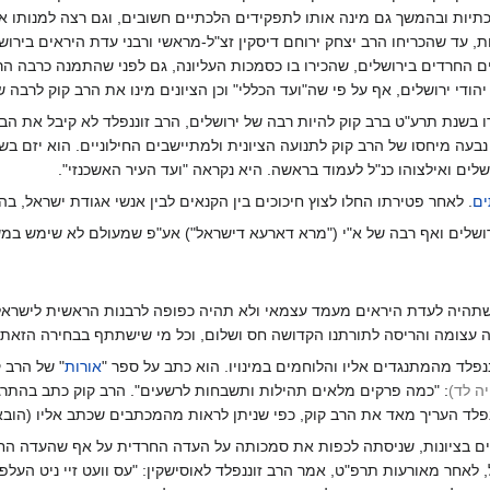
תיות ובהמשך גם מינה אותו לתפקידים הלכתיים חשובים, וגם רצה למנותו אח
ת, עד שהכריחו הרב יצחק ירוחם דיסקין זצ"ל-מראשי ורבני עדת היראים בירושל
ם החרדים בירושלים, שהכירו בו כסמכות העליונה, גם לפני שהתמנה כרבה הרשמ
הודי ירושלים, אף על פי שה"ועד הכללי" וכן הציונים מינו את הרב קוק לרבה ש
ו בשנת תרע"ט ברב קוק להיות רבה של ירושלים, הרב זוננפלד לא קיבל את הב
 נבעה מיחסו של הרב קוק לתנועה הציונית ולמתיישבים החילוניים. הוא יזם 
לים ואילצוהו כנ"ל לעמוד בראשה. היא נקראה "ועד העיר האשכנזי".
ים
. לאחר פטירתו החלו לצוץ חיכוכים בין הקנאים לבין אנשי אגודת ישראל, ב
ירושלים ואף רבה של א"י ("מרא דארעא דישראל") אע"פ שמעולם לא שימש במש
שתהיה לעדת היראים מעמד עצמאי ולא תהיה כפופה לרבנות הראשית לישראל
 עצומה והריסה לתורתנו הקדושה חס ושלום, וכל מי שישתתף בבחירה הזאת הר
נפלד מהמתנגדים אליו והלוחמים במינויו. הוא כתב על ספר "
אורות
" של הרב 
ה לד
)
: "כמה פרקים מלאים תהילות ותשבחות לרשעים". הרב קוק כתב בהתרג
ננפלד העריך מאד את הרב קוק, כפי שניתן לראות מהמכתבים שכתב אליו (הוב
ם בציונות, שניסתה לכפות את סמכותה על העדה החרדית על אף שהעדה החר
 לאחר מאורעות תרפ"ט, אמר הרב זוננפלד לאוסישקין: "עס וועט זיי ניט העלפן