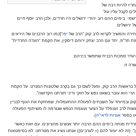
ריו להיות רבה של
ים לקבל עליו עול
י. בימים ההם רוב יהודי ירושלים היו חרדים, ולכן הרב יוסף חיים
ל ירושלים.
חירה והמשיך לקרוא לרב קוק "הרב של
יפו
"[כמו רוב הרבנים של היראים
בשנת תר"פ, יחד עם הרב יצחק ירוחם דיסקין, את הקמת "העדה החרדית"
היעדר סמכות רבנית שתפשר ביניהם.
רה זו.
 בראשות הרב קוק, ופעל לשם כך גם בקרב שלטונות המנדט. על הקמת
י הוא עובר בשאט נפש על חוקי ודיני תורתנו הקדושה".
קוק ובמיוחד על השבחים לפעולת ההתעמלות, שמחזקת את הגוף לבניין
שות לרב זוננפלד על הצער ועוגמת הנפש שנגרמה לו משיתוף הפעולה
או בספר
אגרות לראי"ה
).
דית מנתה בימים ההם הרבה יותר אנשים מהציונים. עם זאת כאשר
". (זה לא יעזור להם (= לערבים)) אנחנו נשיג את מטרתנו. לא בסימטאות