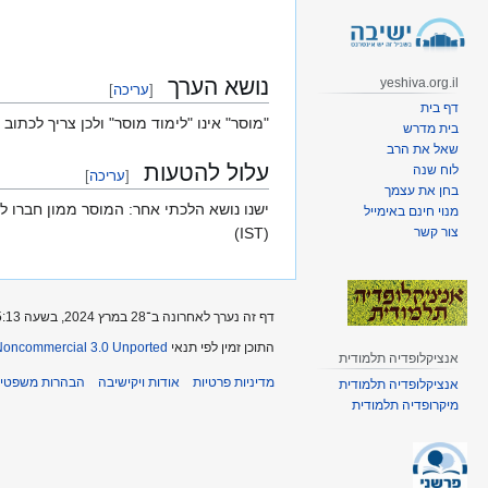
קפיצה
קפיצה
לניווט
לחיפוש
נושא הערך
yeshiva.org.il
[
עריכה
]
דף בית
"מוסר" אינו "לימוד מוסר" ולכן צריך לכתוב
בית מדרש
שאל את הרב
עלול להטעות
לוח שנה
[
עריכה
]
בחן את עצמך
ישנו נושא הלכתי אחר: המוסר ממון חברו לגוי
מנוי חינם באימייל
צור קשר
(IST)
דף זה נערך לאחרונה ב־28 במרץ 2024, בשעה 15:13.
התוכן זמין לפי תנאי
-Noncommercial 3.0 Unported
אנציקלופדיה תלמודית
מדיניות פרטיות
אודות ויקישיבה
הבהרות משפטיו
אנציקלופדיה תלמודית
מיקרופדיה תלמודית