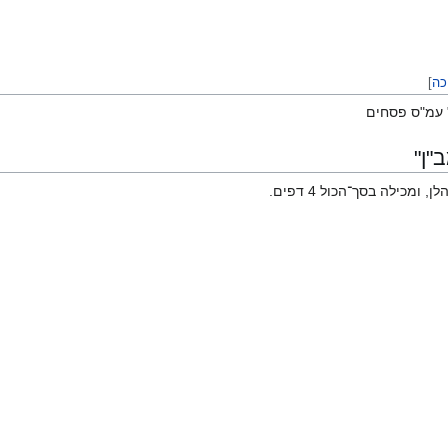
כה
]
" עמ"ס פסחים
"ן"