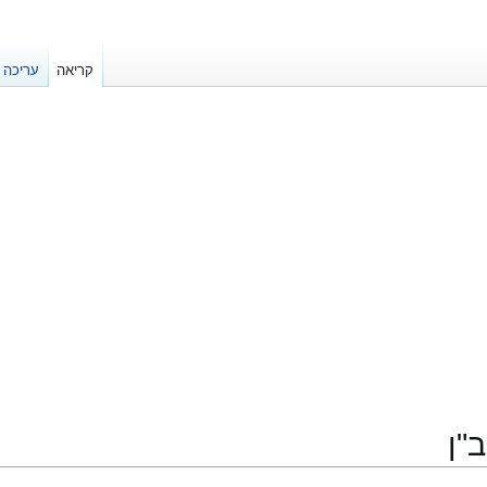
קריאה
עריכה
"ן