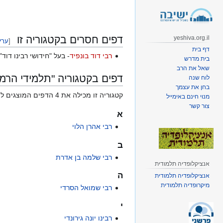
קפיצה
קפיצה
לניווט
לחיפוש
דפים חסרים בקטגוריה זו
yeshiva.org.il
[
ערי
דף בית
רבי דוד בונפיד
- בעל "חידושי רבינו דוד
בית מדרש
שאל את הרב
דפים בקטגוריה "תלמידי הרמב
לוח שנה
בחן את עצמך
קטגוריה זו מכילה את 4 הדפים המוצגים להלן, ומכילה בסך־הכול 4 דפים.
מנוי חינם באימייל
צור קשר
א
רבי אהרן הלוי
ב
רבי שלמה בן אדרת
אנציקלופדיה תלמודית
ה
אנציקלופדיה תלמודית
מיקרופדיה תלמודית
רבי שמואל הסרדי
י
רבינו יונה גירונדי