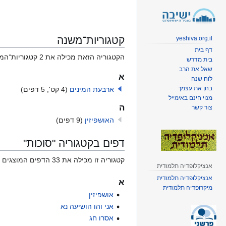
קפיצה
קפיצה
לניווט
לחיפוש
קטגוריות־משנה
yeshiva.org.il
דף בית
הקטגוריה הזאת מכילה את 2 קטגוריות־המשנה המוצגות להלן, ומכילה בסך־הכול 2 קטגוריות־משנה.
בית מדרש
שאל את הרב
א
לוח שנה
בחן את עצמך
ארבעת המינים
(4 קט', 5 דפים)
מנוי חינם באימייל
ה
צור קשר
האושפיזין
(9 דפים)
דפים בקטגוריה "סוכות"
קטגוריה זו מכילה את 33 הדפים המוצגים להלן, ומכילה בסך־הכול 33 דפים.
אנציקלופדיה תלמודית
אנציקלופדיה תלמודית
א
מיקרופדיה תלמודית
אושפיזין
אני והו הושיעה נא
אסרו חג