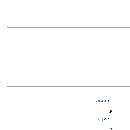
סוכות
ע
עץ הדר
פ