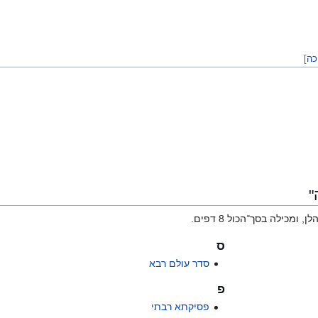
כה
]
"
ס
סדר עולם רבא
פ
פסיקתא רבתי