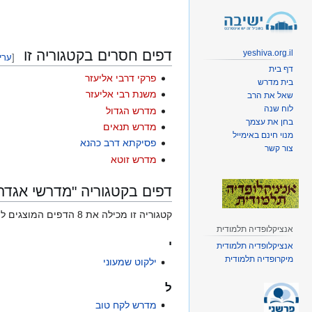
קפיצה
קפיצה
לניווט
לחיפוש
דפים חסרים בקטגוריה זו
yeshiva.org.il
[
ערי
דף בית
פרקי דרבי אליעזר
בית מדרש
משנת רבי אליעזר
שאל את הרב
לוח שנה
מדרש הגדול
בחן את עצמך
מדרש תנאים
מנוי חינם באימייל
פסיקתא דרב כהנא
צור קשר
מדרש זוטא
דפים בקטגוריה "מדרשי אגדה
קטגוריה זו מכילה את 8 הדפים המוצגים להלן, ומכילה בסך־הכול 8 דפים.
אנציקלופדיה תלמודית
י
אנציקלופדיה תלמודית
מיקרופדיה תלמודית
ילקוט שמעוני
ל
מדרש לקח טוב