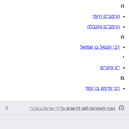
ה
הרמב"ם היומי
הרמב"ם והקבלה
ח
רבי חננאל בן שמואל
י
י"ג עיקרים
מ
רבי מיימון בן יוסף
נערך לאחרונה לפני 11 שנים
על־ידי
אריאל ביגל נ"י