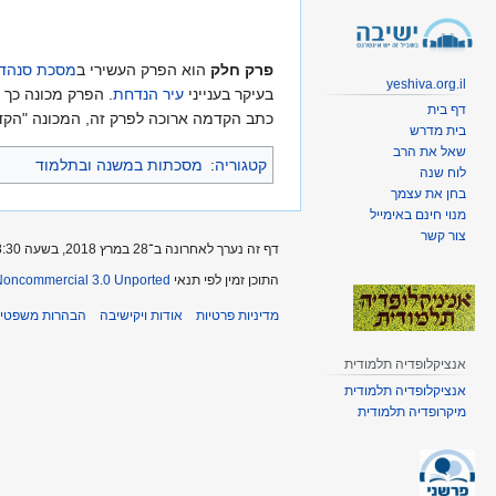
קפיצה
קפיצה
לניווט
לחיפוש
פרק חלק
הוא הפרק העשירי ב
מסכת סנהדר
yeshiva.org.il
בעיקר בענייני
עיר הנדחת
. הפרק מכונה כך
דף בית
כתב הקדמה ארוכה לפרק זה, המכונה "הקד
בית מדרש
שאל את הרב
קטגוריה
:
מסכתות במשנה ובתלמוד
לוח שנה
בחן את עצמך
מנוי חינם באימייל
צור קשר
דף זה נערך לאחרונה ב־28 במרץ 2018, בשעה 18:30.
התוכן זמין לפי תנאי
-Noncommercial 3.0 Unported
מדיניות פרטיות
אודות ויקישיבה
הבהרות משפטיו
אנציקלופדיה תלמודית
אנציקלופדיה תלמודית
מיקרופדיה תלמודית