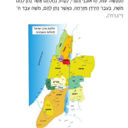
הַמְנַשֶּׁה. עִמּוֹ, הָראוּבֵנִי וְהַגָּדִי, לָקְחוּ, נַחֲלָתָם אֲשֶׁר נָתַן לָהֶם
מֹשֶׁה, בְּעֵבֶר הַיַּרְדֵּן מִזְרָחָה, כַּאֲשֶׁר נָתַן לָהֶם, מֹשֶׁה עֶבֶד ה'
(י"ג,ז'ח'
)
.