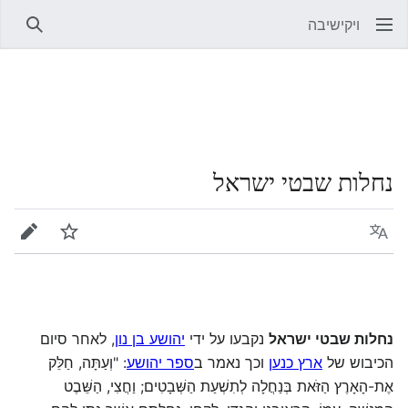
ויקישיבה
חיפוש
נחלות שבטי ישראל
שפה
מעקב
עריכה
נחלות שבטי ישראל
נקבעו על ידי
יהושע בן נון
, לאחר סיום
הכיבוש של
ארץ כנען
וכך נאמר ב
ספר יהושע
: "וְעַתָּה, חַלֵּק
אֶת-הָאָרֶץ הַזֹּאת בְּנַחֲלָה לְתִשְׁעַת הַשְּׁבָטִים; וַחֲצִי, הַשֵּׁבֶט