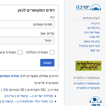
קפיצה
קפיצה
דפים המקושרים לכאן
לניווט
לחיפוש
דף:
yeshiva.org.il
דף בית
בית מדרש
שאל את הרב
מרחב שם:
לוח שנה
הכול
בחן את עצמך
מנוי חינם באימייל
צור קשר
הסתרת הכללות
הסתרת קישו
הצגה
הדפים שלהלן מקשרים לדף
תחית המתים
אנציקלופדיה תלמודית
מוצגים 4 פריטים
אנציקלופדיה תלמודית
מיקרופדיה תלמודית
צפייה ב: (
50 הקודמים
|
50 הבאים
) (
20
|
0
מסילת ישרים
(
→ קישורים
|
עריכה
)
רבי מאיר הלוי אבולעפיה
(
→ קישורים
|