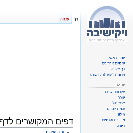
דף
שיחה
עמוד ראשי
שינויים אחרונים
דף אקראי
תרומה לאתר (הקדשות)
קהילה
עקרונות עריכה
עזרה
ארגז חול
זכויות יוצרים
מילון
דפים המקושרים לדף
מדיניות והנחיות
דיונים
→
תחית המתים