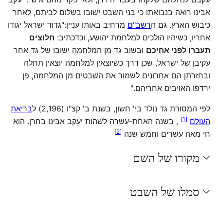
אבינו רואה בנבואתו כי בני השבט ישובו בשלום לביתם, לאחר
כיבוש הארץ. גם ה
רשב"ם
מרחיב באותו עניין:"גדוד ישראל יגודו
אחריו, כשיהיו הולכים למלחמת יהושע, וכדכתיב:
חלוצים
תעברו לפני אחיכם
ובשוב גד מן המלחמה ישובו של גד אחר
עקיבן של ישראל, שכן דרך כשיוצאין למלחמה יוצאין תחלה
ובחזרתן הם אחרונים לשמור את השבטים מן המלחמה, פן
ירדפו האויבים אחריהם."
לפי המסורת גד נולד בי' חשון, בשנת ב' קצ"ו (2,196) ל
בריאת
]
1
[
העולם
, בשנה האחת-עשרה לשהות יעקב אבינו בחרן. הוא
]
2
[
חי מאה עשרים וחמש שנה
מקורו של השם
סמלו של השבט