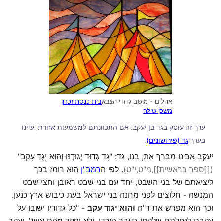
אהלים - מושב גדודי הצבא
בית כנסת זכרון
משכן שילה
ערך זה עוסק בגד בן יעקב. אם התכוונתם למשמעות אחרת, עיינו
בערך
גד (פירושונים)
.
יעקב אבינו מברך את, בנו, גד: "גָּד גְּדוּד יְגוּדֶנּוּ וְהוּא יָגֻד עָקֵב"
([[ספר בראשית]],מ"ט,י"ט
)
. לפי ה
רמב"ן
הוא רומז בכך
ליציאתם של בני השבט, יחד עם בני שבט ראובן וחצי שבט
המנשה - חלוצים לפני מחנה בני ישראל בעת כיבוש ארץ כנען.
וכך הוא מפרש את ד"ה
והוא יגוד עקב
- "כל גדודיו ישובו על
עקבם לנחלתם שלקחו בעבר הירדן, ולא יפקד מהם איש". יעקב