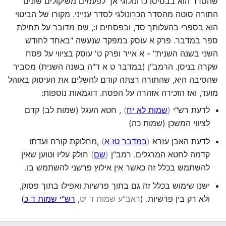
שהסדר הוא בבסיסו כרונולוגי אך לפעמים משיקולים שונים
התורה סוטה מהסדר הכרונולגי לסדר ענייני. מקורו של הביטוי
הוא בספרי בהעלותך סד, ובפסחים ו:, שם מדובר על תחילת
ספר במדבר. פרק א עוסק במפקד שנעשה "באחד לחודש
השני בשנה השנית" - א אייר ופרק ט' עוסק בציווי על פסח
שקרה בניסן. הרמב"ן (במדבר ט א ד"ה בשנה השנית) מסביר
שהסיבה היא, שהתורה רצתה קודם להשלים את העיסוק באוהל
מועד, ואז הזכירה אזהרה על הפסח. דוגמאות נוספות:
לדעת רש"י
(
שמות לא יח
)
, חטא העגל (שמות לב) קדם
לציווי המשכן (שמות כה)
לדעת האבן עזרא
(
במדבר טז א
)
,מחלוקת קורח ועדתו
קדמה לחטא המרגלים. רמב"ן
(
שם
)
חולק עליו וטוען שאין
להשתמש בכלל זה כאשר אין אילוץ פרשני להשתמש בו.
ישנו שימוש בכלל זה גם בתוך פרשיות ואפילו בתוך פסוק,
ולא רק בין פרשיות. (
ראב"ע שמות ד יט
,
רש"י שמות ד כ
)