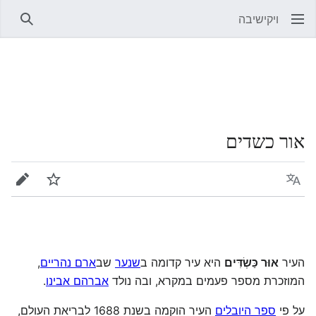
ויקישיבה
חיפוש
אור כשדים
שפה
מעקב
עריכה
העיר
אוּר כַּשְׂדִּים
היא עיר קדומה ב
שנער
שב
ארם נהריים
,
המוזכרת מספר פעמים במקרא, ובה נולד
אברהם אבינו
.
על פי
ספר היובלים
העיר הוקמה בשנת 1688 לבריאת העולם,