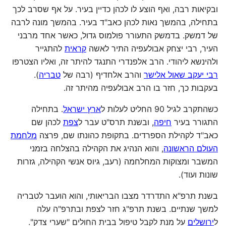
ובקיאות רבה, ואף הוצע לו לכהן כדיין בעיר. על אף שסרב לכך
בתחילה, בהמשך נאות לכהן כאב"ד בעיר. בהמשך מונה לרבה
של דמשק. בדמשק התעורר פולמוס גדול, כאשר אחד מרבני
העיר, רבי יצחק אבולעפיה התיר לאשה
קראית
להתגייר
ולהינשא ליהודי. הרב אלפנדרי התנגד להיתר זה, ואליו הצטרפו
רבי יעקב שאול אלישר
והרב אלחדיף (רבה של
טבריה
).
בעקבות כך, חזר בו הרב אבולעפיה מהיתר זה.
כשהתקרב לגיל 90 החליט לעלות ל
ארץ ישראל
. בתחילה
התגורר בעיר
חיפה
, ובשנת תרס"ט עבר ל
צפת
לכהן שם
כאב"ד לקהילת הספרדים. בתקופת כהונתו שם, פרצה
מלחמת
העולם הראשונה
, והוא הנהיג את הקהילה בהצלחה בזמני
המשבר ומצוקות המחלחמה (רעב, גיוס אנשי הקהילה, גזרות
שונות ועוד).
בשנת תרפ"א התדרדר מצבו הבריאותי, והוא הועבר לטבריה
למשך שנתיים. בשנת תרפ"ג חזר לצפת ובתרפ"ה עלה
ל
ירושלים
על מנת לקבל טיפול בבית החולים "שערי צדק".