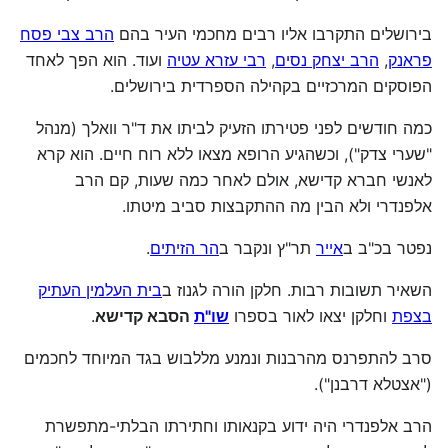
בירושלים התקרבו אליו רבים מחכמי העיר בהם
הרב צבי פסח
פראנק
,
הרב יצחק נסים
,
רבי עזרא עטיה
ועוד. הוא הפך לאחד
הפוסקים המרכזיים בקהילה הספרדית בירושלים.
כמה חודשים לפני פטירתו הזעיק לביתו את ד"ר וואלך (מנהל
"שערי צדק"), וכשהגיע הרופא מצאו ללא רוח חיים. הוא קרא
לאנשי חברא קדישא, אולם לאחר כמה שעות, קם הרב
אלפנדרי ולא הבין מה ההתקבצות סביב מיטתו.
נפטר בכ"ב ב
אייר
תר"ץ ונקבר ב
הר הזיתים
.
השאיר תשובות רבות. חלקן הורה לגנוז ב
בית העלמין העתיק
בצפת
וחלקן יצאו לאור בספרו
שו"ת
הסבא קדישא
.
סרב להתפרנס מהרבנות ונמנע מללבוש בגד המיוחד לחכמים
("אצטלא דרבנן").
הרב אלפנדרי היה ידוע בקנאותו וחתירתו הבלתי-מתפשרת