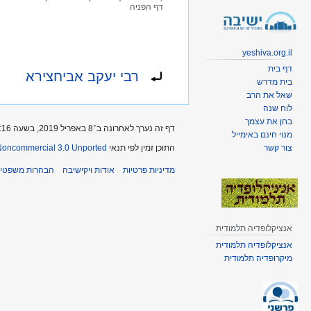
דף הפניה
קפיצה
קפיצה
לניווט
לחיפוש
yeshiva.org.il
הפניה ל:
דף בית
רבי יעקב אביחצירא
בית מדרש
שאל את הרב
לוח שנה
בחן את עצמך
דף זה נערך לאחרונה ב־8 באפריל 2019, בשעה 20:16.
מנוי חינם באימייל
התוכן זמין לפי תנאי
-Noncommercial 3.0 Unported
צור קשר
מדיניות פרטיות
אודות ויקישיבה
הבהרות משפטיו
אנציקלופדיה תלמודית
אנציקלופדיה תלמודית
מיקרופדיה תלמודית