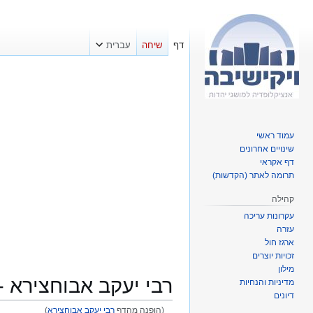
דף
שיחה
עברית
עמוד ראשי
שינויים אחרונים
דף אקראי
תרומה לאתר (הקדשות)
קהילה
עקרונות עריכה
עזרה
ארגז חול
זכויות יוצרים
מילון
רבי יעקב אבוחצירא -
מדיניות והנחיות
דיונים
(הופנה מהדף
רבי יעקב אבוחצירא
)