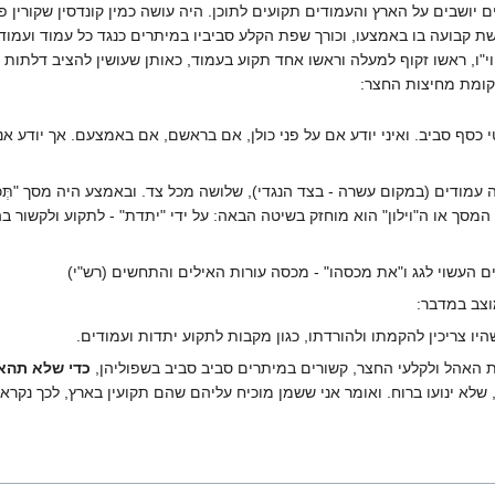
 יושבים על הארץ והעמודים תקועים לתוכן. היה עושה כמין קונדסין שקורין פל
 קבועה בו באמצעו, וכורך שפת הקלע סביביו במיתרים כנגד כל עמוד ועמוד,
י"ו, ראשו זקוף למעלה וראשו אחד תקוע בעמוד, כאותן שעושין להציב דלתות שק
 קומת מחיצות החצר:
 כסף סביב. ואיני יודע אם על פני כולן, אם בראשם, אם באמצעם. אך יודע אני
 (במקום עשרה - בצד הנגדי), שלושה מכל צד. ובאמצע היה מסך "תְּכֵלֶת וְאַרְגָּמָן ו
מסך או ה"וילון" הוא מוחזק בשיטה הבאה: על ידי "יתדת" - לתקוע ולקשור בה
זים העשוי לגג ו"את מכסהו" - מכסה עורות האילים והתחשים (רש"י)
וצב במדבר:
היו צריכין להקמתו ולהורדתו, כגון מקבות לתקוע יתדות ועמודים.
יעות האהל ולקלעי החצר, קשורים במיתרים סביב סביב בשפוליהן,
כדי שלא תהא 
ת, שלא ינועו ברוח. ואומר אני ששמן מוכיח עליהם שהם תקועין בארץ, לכך נקראו