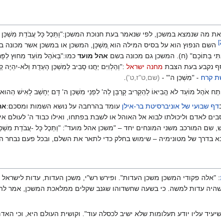
ת מה שנמצא במשכן, לפי שנאמר בעת חנוכת המשכן:"וַתֵּכֶל כָּל עֲבֹדַת מִשְׁכַּן אֹהֶל מוֹ
]
השם הנפוץ הוא על בסיס המילה הוא ַמִּשְׁכָּן, המשכן או במשכן אשר מכונה ב
שָׁכַנְתִּי בְּתוֹכָם" (ח). המשכן גם מכונה בשם
אהל מועד
כמו:"בְּאֹהֶל מוֹעֵד מִחוּץ לַפָּרֹכֶ
וסף נקבע בעת הצבת
מחנה ישראל
:"וְהַלְוִיִּם יַחֲנוּ סָבִיב לְמִשְׁכַּן הָעֵדֻת וְלֹא-יִהְיֶה
ת קרח
- "מִשְׁכַּן ה'" -
(שם,ט"ז,ט'
)
.
הֶל מוֹעֵד לֹא הֱבִיאוֹ לְהַקְרִיב קָרְבָּן לַה' לִפְנֵי מִשְׁכַּן ה' דָּם יֵחָשֵׁב לָאִישׁ הַהוּא דָ
דף שבועי של אוניברסיטת בר-אילן
עומד בהרחבה על נושא השמות ומסכם:
אה
ם לאדם וליכולתו לבוא אל האוהל או לשבת בפתחו, ואילו כבוד ה' לעולם איננו
ני המונחים יחד – "משכן אהל מועד": "וַתֵּכֶל כָּל -עֲבֹדַת מִשְׁכַּן אֹהֶל מוֹעֵד וַיַּעֲ
 בא בדרך של מטונימיה – שימוש בחלק כדי לתאר את השלם, ובכל פעם נבחר ה
: "אלה פקודי המשכן משכן העדות". ופירש רש"י, משכן העדות, עדות לישראל
שהיה עדות למשה. כי בשעה שחשדוהו שגנב שקלים ממלאכת המשכן, אמר להם מ
עיד עליו יודע תעלומות שלא ישיב לכסלה עוד". וקושית העולם היא, וכי האדם