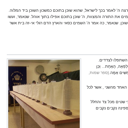
רצה ה' לאמר בכך לישראל, שהוא שוכן בתוכם כמשכון השוכן ביד המלוה.
ים את התורה והמצוות, ה' שוכן בתוכם אפילו בתוך אוהל. שנאמר, ועשו
 שוכן. שנאמר, כה אמר ה' השמים כסאי והארץ הדם רגלי אי-זה בית אשר
 השתפלו לצדדים.
ַפֵּאָה, הָאֶחָת... וְכֵן
שִּׁים אַמָּה.
(ספר שמות,
אמות - האחד מהשני , אשר לכל
צי שטים מכל צד והחלל
ספינה נקבים נקבים