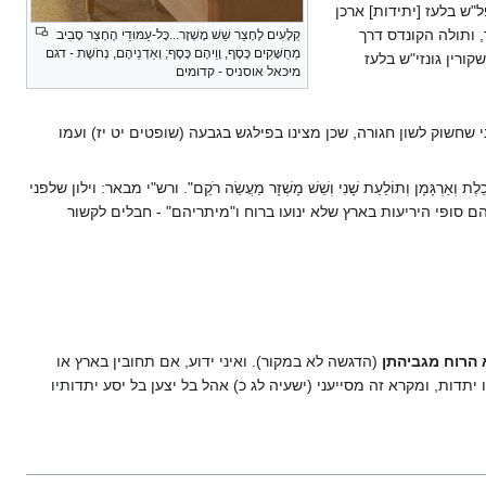
"ש בלעז [יתידות] ארכן
 ותולה הקונדס דרך
קְלָעִים לֶחָצֵר שֵׁשׁ מָשְׁזָר...כָּל-עַמּוּדֵי הֶחָצֵר סָבִיב
מְחֻשָּׁקִים כֶּסֶף, וָוֵיהֶם כָּסֶף; וְאַדְנֵיהֶם, נְחֹשֶׁת - דגם
ורין גונזי"ש בלעז
מיכאל אוסניס - קדומים
 שחשוק לשון חגורה, שכן מצינו בפילגש בגבעה (שופטים יט יז) ועמו
ְתוֹלַעַת שָׁנִי וְשֵׁשׁ מָשְׁזָר מַעֲשֵׂה רֹקֵם". ורש"י מבאר: וילון שלפני
ם סופי היריעות בארץ שלא ינועו ברוח ו"מיתריהם" - חבלים לקשור
הרוח מגביהתן
(הדגשה לא במקור). ואיני ידוע, אם תחובין בארץ או
 יתדות, ומקרא זה מסייעני (ישעיה לג כ) אהל בל יצען בל יסע יתדותיו