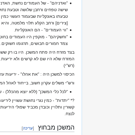
"ואדניהם" - של העמודים נחשת, האדנים
שישה טפחים ורחבן שלושה וטבעת נחושת
טבעתו באונקליות שבעמוד העשוי כמין ו
[צירים] ורחב הקלע תלוי מלמטה, והיא
"ווי העמודים" - הם האונקליות.
"וחשקיהם" - מוקפין היו העמודים בחוטי
צמד חמורים חבושים, תרגומו חשוקים.
בצד מזרח היה פתח המשכן. היו בו רק ששה עמודים
המזרח שלא היו שם לא קרשים ולא יריעות. ה
(רש"י)
הכיסוי למשכן היה : "את אהלו" - יריעות ע
ורש"י משלים עקרון חשוב, בייחוד לאהל המ
"לכל כלי המשכן" (ללא יוצא מהכלל) - ש
?* "יתדות" - כמין נגרי נחושת עשויין ליר
קשורין ותלויין וכובדן מכביד שפולי היריעו
לנצח.
המשכן מבחוץ
[
עריכה
]