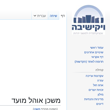
דף
שיחה
עברית
עמוד ראשי
שינויים אחרונים
דף אקראי
תרומה לאתר (הקדשות)
קהילה
עקרונות עריכה
עזרה
ארגז חול
זכויות יוצרים
מילון
משכן אוהל מועד
מדיניות והנחיות
דיונים
(הופנה מהדף
משכן
)