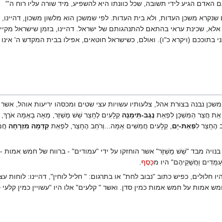
 האדם הגיע לידי תשובה, שכל כוונתו היא להשפיע, מיד שורה עליו רוח ה'"
 שנקרא משכן העדות, ולא בית העדות. לפי שמשכן הוא מלשון משכון, דהיינו, 
 אלא, שכינת עראי בהתאם להתנהגותם של ישראל. דהיינו, בזמן שישראל מקיימ
י בתוככם (ויקרא כ"ו). ואולם, כשישראל חוטאים, אפילו בבית המקדש ה' אינו
כן נבנה בצורת אהל, צלעותיו עשויות עצי שטים ומכסהו יריעות אוהל, אשר
ֲצַר הַמִּשְׁכָּן לִפְאַת
נֶגֶב-תֵּימָנָה
קְלָעִים לֶחָצֵר שֵׁשׁ מָשְׁזָר, מֵאָה בָאַמָּה אֹרֶךְ, ל
ב הֶחָצֵר לִ
פְאַת-יָם
, קְלָעִים חֲמִשִּׁים אַמָּה...וְרֹחַב הֶחָצֵר, לִפְאַת
קֵדְמָה מִזְרָחָה
חֲמִ
 אמה. החצר היתה בנויה מבד "שֵׁשׁ מָשְׁזָר" אשר הוחזקו על ידי "עמודים" - ברווח של חמש 
ָעַמֻּדִים וַחֲשֻׁקֵיהֶם" היו מ
כָּסֶף
.
חלולים, כפיש כתוב "נבוב לחת" או בתרגום: " חליל לוחין", דהיינו: לוחות ע
ש אמות על חמש אמות כמין סדן. ואשר " קלעים" אלו היו "עשויין כמין קלעי 