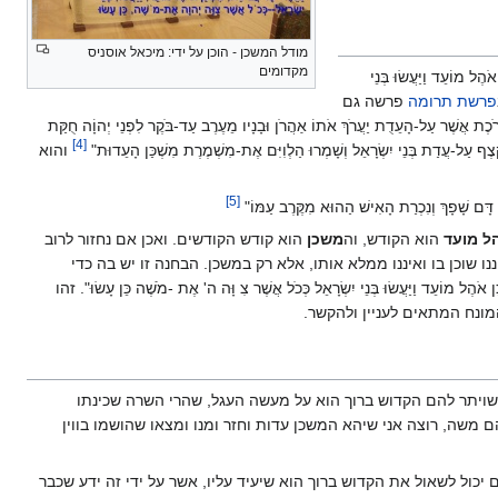
מודל המשכן - הוכן על ידי: מיכאל אוסניס
מקדומים
עֵד וַיַּעֲשׂוּ בְּנֵי
פרשת תרומה
פרשה גם
ת אֲשֶׁר עַל-הָעֵדֻת יַעֲרֹךְ אֹתוֹ אַהֲרֹן וּבָנָיו מֵעֶרֶב עַד-בֹּקֶר לִפְנֵי יְהוָֹה חֻקַּת
]
4
[
 קֶצֶף עַל-עֲדַת בְּנֵי יִשְׂרָאֵל וְשָׁמְרוּ הַלְוִיִּם אֶת-מִשְׁמֶרֶת מִשְׁכַּן הָעֵדוּת"
והוא
]
5
[
ּם שָׁפָךְ וְנִכְרַת הָאִישׁ הַהוּא מִקֶּרֶב עַמּוֹ"
ל מועד
הוא הקודש, וה
משכן
הוא קודש הקודשים. ואכן אם נחזור לרוב
 שוכן בו ואיננו ממלא אותו, אלא רק במשכן. הבחנה זו יש בה כדי
שׂוּ בְּנֵי יִשְׂרָאֵל כְּכֹל אֲשֶׁר צִ וָּה ה' אֶת -מֹשֶׁה כֵּן עָשׂוּ". זהו
מונח המתאים לעניין ולהקשר.
 שויתר להם הקדוש ברוך הוא על מעשה העגל, שהרי השרה שכינתו
שה, רוצה אני שיהא המשכן עדות וחזר ומנו ומצאו שהושמו בווין
 יכול לשאול את הקדוש ברוך הוא שיעיד עליו, אשר על ידי זה ידע שכבר