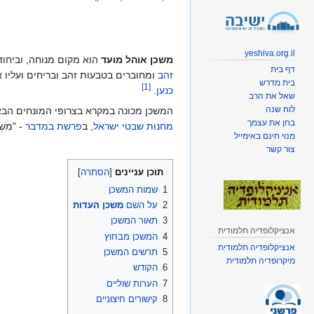
קפיצה
קפיצה
לניווט
לחיפוש
yeshiva.org.il
משכן אוהל מועד
הוא מקום מנוחה, וביחוד
דף בית
זהב
ומחוברים בטבעות זהב ובריחים ועליו 
בית מדרש
]
1
[
כנען
.
שאל את הרב
לוח שנה
המשכן מכונה במקרא בצרופי המונחים הבאי
בחן את עצמך
מחנות שבטי ישראל
, ב
פרשת במדבר
- "מִשְׁ
מנוי חינם באימייל
צור קשר
תוכן עניינים
1
שמות המשכן
2
על השם
משכן העדות
3
תאור המשכן
אנציקלופדיה תלמודית
4
המשכן מבחוץ
אנציקלופדיה תלמודית
5
תרשים המשכן
מיקרופדיה תלמודית
6
הקודש
7
הערות שוליים
8
קישורים חיצוניים