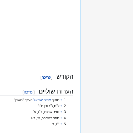
הקודש
[
עריכה
]
הערות שוליים
[
עריכה
]
↑
מתוך
אוצר ישראל
הערך "משכן"
↑
ל"ט,ל"ג וכן מ',ו'
↑
ספר שמות, כ"ז, א'
↑
ספר במדבר, א', נ"ג
↑
י"ז, ד'