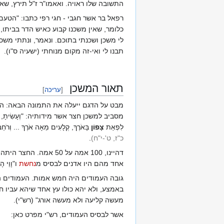
התשובה שלו ראויה. ואאמו"ר ז"ל תירץ, שאם
רפאל בר אשר חגבי - חגי רפי כתבו: "הטעם
כלומר, שאין משכנו קבוע כאיש הדר בביתו,
לי משכן ושכנתי בתוכם. ונאמר, ונתתי משכנ
תבנו לי ואי-זה מקום מנוחתי (ישעיה ס"ו).
תאור המשכן
[
עריכה
]
מבט על הדגם ייעלה את התמונה הבאה: המש
מסביב למשכן חצר אשר מידותיה: "וְעָשִׂיתָ, אֵת ח
לִפְאַת
צָפוֹן
בָּאֹרֶךְ, קְלָעִים מֵאָה אֹרֶךְ ... וְרֹחַ
כ"ז, ט'-י"ח
)
.
דהיינו, 100 אמה על 50
אחד מהם היו אדנים לבסיס מ
נחשת
ו"וָוֵי ה
גובה העמודים היה חמש אמות. העמודים היו 
באמצע, ולא יהא כולו עץ אחד שיהא עביו חמ
מעשה קליעה ולא מעשה אורג" (רש"י).
אשר לבסיס העמודים, רש"י מפרט כאן: