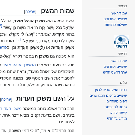
פרשני
שמות המשכן
[
עריכה
]
עמוד ראשי
שינויים אחרונים
השם המלא הוא
משכן אוהל מועד
, הכולל א
שאלות פתוחות
2
[
יִשְׂרָאֵל כְּכֹל אֲשֶׁר צִוָּה ה' אֶת-משֶׁה כֵּן עָשׂוּ"
בתור
מקדש
, שנאמר : "וְעָשׂוּ לִי מִקְדָּשׁ וְ
]
3
[
עוֹלָם לְדֹרֹתָם מֵאֵת בְּנֵי יִשְׂרָאֵל"
. מונח נ
מִשְׁכַּן הָעֵדוּת
או
(לְ)מִשְׁכַּן הָעֵדֻת
וכן וב
פרש
דרשני
הוא מכונה גם
משכן ה
בסםר ויקרא:"וְאֶל-פֶּתַח אֹ
עמוד ראשי
יונה בר מעוז במאמרו
המשכן ואוהל מועד
ב
שינויים אחרונים
האזכורים של "אוהל מועד", נראה שהם מוסבי
ערך דרשני חדש
להסביר את השם הנוסף שבו מכונה המקדש, שם המורכב מש
כלים
כנראה שמו המדויק והמלא, וכל כינוי אחר
דפים המקושרים לכאן
שינויים בדפים המקושרים
על השם
משכן העדות
[
עריכה
]
דפים מיוחדים
גרסה להדפסה
הרב ברוך אשלג כותב במאמר
משכן העדות
קישור קבוע
ביניהם. ושם בדעת זקנים מביא דבר אחר, 
מידע על הדף
לעמודים.
הנה הרמב"ם אומר, "היכי דמי תשובה, עד שי