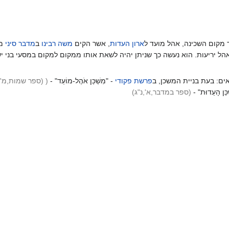
 מקום השכינה, אהל מועד ל
ארון העדות
, אשר הקים
משה רבינו
ב
מדבר סיני
מק
אהל יריעות. הוא נעשה כך שניתן יהיה לשאת אותו ממקום למקום במסעי בני 
ם: בעת בניית המשכן, ב
פרשת פקודי
- "מִשְׁכַּן אֹהֶל-מוֹעֵד" -
( (ספר שמות,מ',ו
כַּן הָעֵדוּת" -
(ספר במדבר,א',נ"ג
)