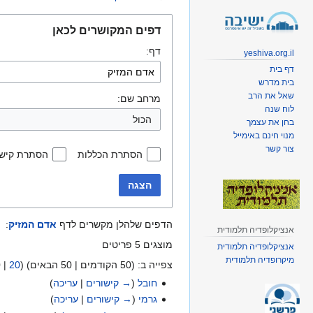
קפיצה
קפיצה
דפים המקושרים לכאן
לניווט
לחיפוש
דף:
yeshiva.org.il
דף בית
בית מדרש
שאל את הרב
מרחב שם:
לוח שנה
הכול
בחן את עצמך
מנוי חינם באימייל
צור קשר
הסתרת הכללות
הסתרת קישו
הצגה
הדפים שלהלן מקשרים לדף
אדם המזיק
:
אנציקלופדיה תלמודית
מוצגים 5 פריטים
אנציקלופדיה תלמודית
מיקרופדיה תלמודית
צפייה ב: (
50 הקודמים
|
50 הבאים
) (
20
|
0
חובל
(
→ קישורים
|
עריכה
)
גרמי
(
→ קישורים
|
עריכה
)