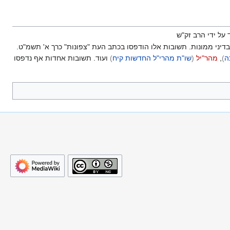
 על ידי הרב זק"ש
 כנראה בעקבות פרעות המגפה השחורה בשנת ק"ח. לידינו הגיעו כ-20 תשובות, רובן בדיני ממונות. תשובות אלו הודפסו בכתב העת "צפונות" כרך א' תשמ"ט.
ה
)
,
מהר"יל
(
שו"ת מהרי"ל החדשות קיח
)
ועוד. תשובות אחדות אף נדפסו