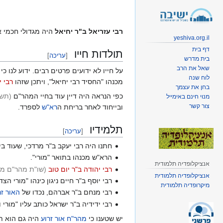
קפיצה
קפיצה
לניווט
לחיפוש
רבי עזריאל ב"ר יחיאל
היה מגדולי חכמי א
yeshiva.org.il
דף בית
תולדות חייו
[
עריכה
]
בית מדרש
שאל את הרב
על חייו לא ידועים פרטים רבים. ידוע לנו 
לוח שנה
מכנהו "החסיד רבי יחיאל", ויתכן שזהו
רבי י
בחן את עצמך
כפי הנראה היה דיין עוד בחיי המהר"ם
(תשו
מנוי חינם באימייל
צור קשר
ובייחוד לאחר בריחת ה
רא"ש
לספרד.
תלמידיו
[
עריכה
]
חתנו היה רבי יעקב ב"ר מרדכי, שעוד בי
הרא"ש מכנהו בתואר "מורי".
אנציקלופדיה תלמודית
רבי יהודה ב"ר יום טוב
(שו"ת מהר"ם מי
אנציקלופדיה תלמודית
רבי יוסף ב"ר חיים ניגון כינהו "מורי הצד
מיקרופדיה תלמודית
רבי מנחם ב"ר אברהם, נכדו של
האור זר
רבי ידידיה ב"ר ישראל כותב עליו "מורי 
יש שטענו כי
מהר"ח אור זרוע
היה גם הוא ת