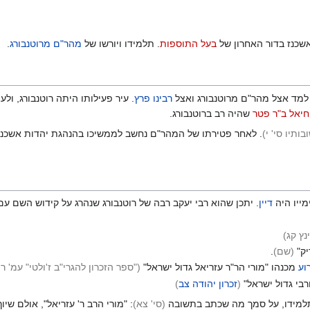
שכנז בדור האחרון של
בעל התוספות
. תלמידו ויורשו של
מהר"ם מרוטנבורג
.
כי למד אצל מהר"ם מרוטנבורג ואצל
רבינו פרץ
. עיר פעילותו היתה רוטנבורג, ולעי
חיאל ב"ר פטר
שהיה רב ברוטנבורג.
בותיו סי' י
)
. לאחר פטירתו של המהר"ם נחשב לממשיכו בהנהגת יהדות אשכנז.
מייו היה
דיין
. יתכן שהוא רבי יעקב רבה של רוטנבורג שנהרג על קידוש השם 
נץ קג
)
יק"
(שם
)
.
וע
מכנהו "מורי הר"ר עזריאל גדול ישראל"
("ספר הזכרון להגרי"ב ז'ולטי" עמ' ר
ורבי גדול ישראל"
(
זכרון יהודה צב
)
למידו, על סמך מה שכתב בתשובה
(סי' צא
)
: "מורי הרב ר' עזריאל", אולם שיו