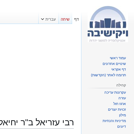
דף
שיחה
עברית
עמוד ראשי
שינויים אחרונים
דף אקראי
תרומה לאתר (הקדשות)
קהילה
עקרונות עריכה
עזרה
ארגז חול
זכויות יוצרים
מילון
רבי עזריאל ב"ר יחיאל
מדיניות והנחיות
דיונים