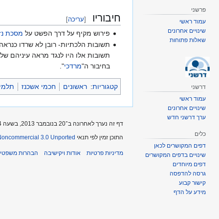
פרשני
חיבוריו
[
עריכה
]
עמוד ראשי
שינויים אחרונים
פירוש מקיף על דרך הפשט על
מסכת נז
שאלות פתוחות
תשובות אלו היו לנגד מראה עיניהם של
בחיבור ה"
מרדכי
".
קטגוריות
:
ראשונים
חכמי אשכנז
תלמיד
דרשני
עמוד ראשי
שינויים אחרונים
ערך דרשני חדש
דף זה נערך לאחרונה ב־20 בנובמבר 2013, בשעה 15:54.
כלים
התוכן זמין לפי תנאי
-Noncommercial 3.0 Unported
דפים המקושרים לכאן
מדיניות פרטיות
אודות ויקישיבה
הבהרות משפטיו
שינויים בדפים המקושרים
דפים מיוחדים
גרסה להדפסה
קישור קבוע
מידע על הדף