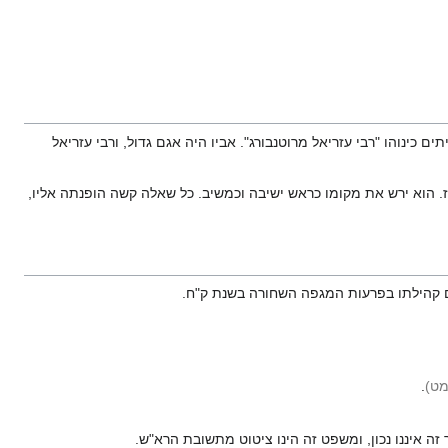
תים כינוהו "רבי עזריאל מרוטנבורג". אביו היה אגם גדול, ורבי עזריאל
 הוא ירש את מקומו כראש ישיבה וכמשיב. כל שאלה קשה הופנתה אליו,
עם קהילתו בפרעות המגפה השחורה בשנת ק"ח.
מט
)
.
ך זה איננו נכון, ומשפט זה הינו ציטוט מתשובת הרא"ש.