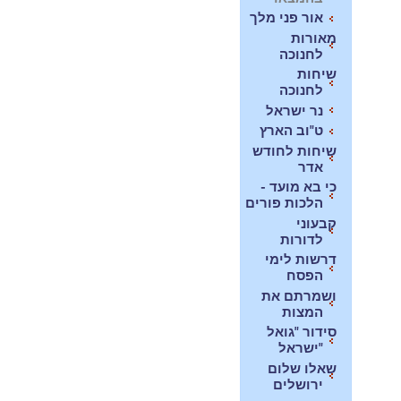
אור פני מלך
מאורות
לחנוכה
שיחות
לחנוכה
נר ישראל
ט"וב הארץ
שיחות לחודש
אדר
כי בא מועד -
הלכות פורים
קבעוני
לדורות
דרשות לימי
הפסח
ושמרתם את
המצות
סידור "גואל
ישראל"
שאלו שלום
ירושלים