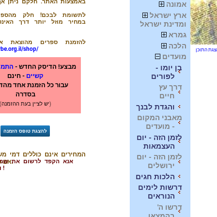
באמצעות האתר. חלקם ניתן אף
אמונה
ארץ ישראל
לתשומת לבכם! חלק מהספרי
במחיר מוזל יותר דרך האינט
ומדינת ישראל
גמרא
להזמנת ספרים מהוצאת אב
הלכה
be.org.il/shop/
מועדים
מבצע! הדיסק החדש -
התמו
בן יומו -
לפורים
קשיים
- חינם
עבור כל הזמנת אחד מהד
דרך עץ
בסדרה
חיים
(יש לציין בעת ההזמנה)
והגדת לבנך
מאבני המקום
- מועדים
לזמן הזה - יום
העצמאות
לזמן הזה - יום
אם כן צויין אחרת.
אנא הקפד לרשום את שמך
ירושלים
ומס' הטלפון !
הלכות חגים
דרשות לימים
הנוראים
דרשו ה'
בהמצאו