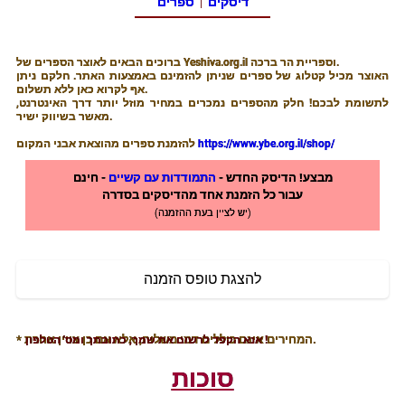
דיסקים
ספרים
|
ברוכים הבאים לאוצר הספרים של Yeshiva.org.il וספריית הר ברכה.
האוצר מכיל קטלוג של ספרים שניתן להזמינם באמצעות האתר. חלקם ניתן
אף לקרוא כאן ללא תשלום.
לתשומת לבכם! חלק מהספרים נמכרים במחיר מוזל יותר דרך האינטרנט,
מאשר בשיווק ישיר.
https://www.ybe.org.il/shop/
להזמנת ספרים מהוצאת אבני המקום
מבצע! הדיסק החדש -
התמודדות עם קשיים
- חינם
עבור כל הזמנת אחד מהדיסקים בסדרה
(יש לציין בעת ההזמנה)
להצגת טופס הזמנה
* המחירים אינם כוללים דמי משלוח, אלא אם כן צויין אחרת.
אנא הקפד לרשום את שמך, כתובתך ומס' הטלפון !
סוכות