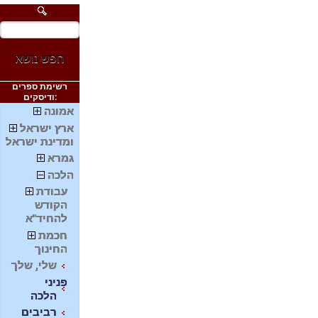
חפש נושא
רשימת ספרים
ודיסקים:
אמונה
ארץ ישראל
ומדינת ישראל
גמרא
הלכה
עבודת
הקודש
להחיד"א
חכמת
החינוך
שלי, שלך
פניני
הלכה
רביבים