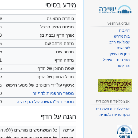
קפיצה
קפיצה
מידע בסיסי
לניווט
לחיפוש
כותרת התצוגה
ש
yeshiva.org.il
מפתח המיון הרגיל
מ
דף בית
אורך הדף (בבתים)
3
בית מדרש
שאל את הרב
מזהה מרחב שם
5
לוח שנה
מרחב שם
ש
בחן את עצמך
מזהה הדף
1
מנוי חינם באימייל
צור קשר
שפת התוכן של הדף
he - 
מודל התוכן של הדף
קו
איסוף על־ידי רובוטים של מנועי חיפוש
מ
מספר ההפניות לדף זה
0
מספר דפי־המשנה של הדף הזה
0 (0 הפניות; 0 דפים רג
אנציקלופדיה תלמודית
אנציקלופדיה תלמודית
מיקרופדיה תלמודית
הגנה על הדף
עריכה
כל המשתמשים מורשים (ללא הג